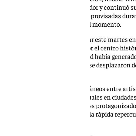
se había congregado a su alrededor y continuó su
produjeran más actuaciones improvisadas durante
información disponible hasta el momento.
El cantante tiene previsto actuar este martes en
al que coincidía con su paseo por el centro histó
presencia del artista en la ciudad había generad
seguidores, varios de los cuales se desplazaron d
espectáculo.
Este tipo de encuentros espontáneos entre arti
músicos callejeros no son inusuales en ciudades 
como Sevilla, aunque pocas veces protagonizados 
Robbie Williams, lo que explica la rápida repercu
sociales.