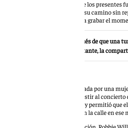
residentes. Las reacciones entre los presentes f
algunas personas continuaron su camino sin re
ocurría, otras se detuvieron para grabar el mom
La grabación se hizo viral después de que una tu
viajado a Sevilla para ver al cantante, la compar
Vídeos virales en redes
Una de esas grabaciones, realizada por una muje
expresamente a Sevilla para asistir al concierto 
rápidamente por redes sociales y permitió que el
de quienes estaban presentes en la calle en es
Una vez finalizada la interpretación, Robbie Wil