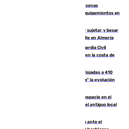
Emvisesa refuerza la atención a personas
vulnerables con cesión de viviendas y equipamientos en
Sevilla
Condenado a dos años de cárcel por sujetar y besar
a una menor tras abordarla en plena calle en Almería
Persecución en Punta Umbría: la Guardia Civil
interviene más de 800 kilos de cocaína en la costa de
Huelva
El incendio de Niebla mantiene desalojadas a 410
personas que siguen con "incertidumbre" la evolución
del viento
Las marcas internacionales ganan espacio en el
Centro de Málaga: la Tagliatella abre en el antiguo local
de Vox Sports Bar
Moreno pide extremar la precaución ante el