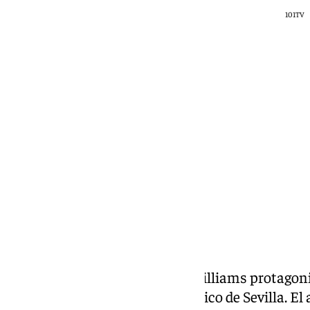
101TV
101 TV
martes, 30 junio 2026, 12:04
Compartir:
El cantante británico Robbie Williams protagon
sorpresa en pleno centro histórico de Sevilla. E