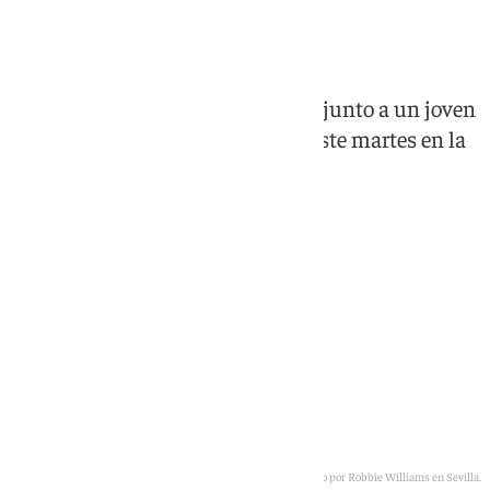
callejero
El artista británico cantó 'Angels' junto a un joven
músico antes de su concierto de este martes en la
ciudad
Varias capturas del momento protagonizado por Robbie Williams en Sevilla.