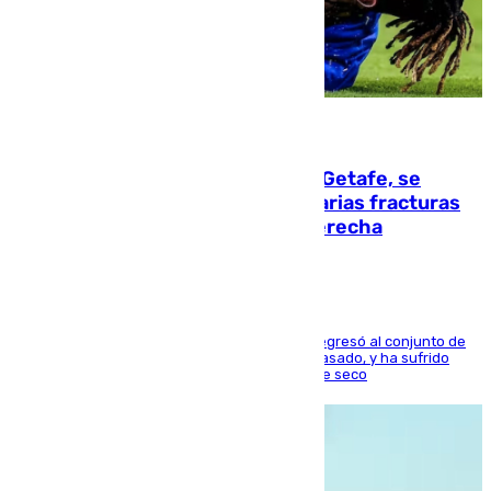
08.08.2026
Christantus Uche, delantero del Getafe, se
perderá toda la temporada por varias fracturas
en los ligamentos de su rodilla derecha
El centrocampista reconvertido en atacante regresó al conjunto de
la capital, después de salir obligado el curso pasado, y ha sufrido
una lesión que lo mantendrá un año en el dique seco