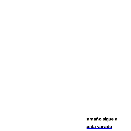
Susto en Marbella: un atún de gran tamaño sigue a
un bañista hasta la orilla de la playa y queda varado