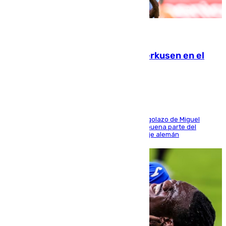
08.08.2026
El Sevilla se desinfla ante el Leverkusen en el
último ensayo (1-2)
El conjunto de Luis García se adelantó con un golazo de Miguel
Sierra y ofreció buenas sensaciones durante buena parte del
encuentro, pero acabó cediendo ante el empuje alemán