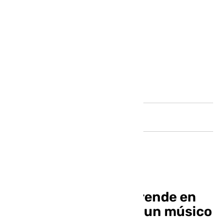
Andalucía
Robbie Williams sorprende en
Sevilla cantando con un músico