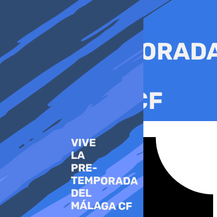
Ir
al
contenido
Tiktok