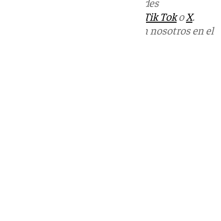
Más noticias de
101TV
en las redes
sociales:
Instagram
,
Facebook
,
Tik Tok
o
X
.
Puedes ponerte en contacto con nosotros en el
correo
informativos@101tv.es
Tags:
Música
Últimas noticias