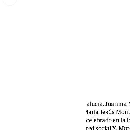
Miguel Alfonso
domingo, 23 febrero 2025, 23:14
Compartir:
El presidente de la Junta de Andalucía, Juanma M
secretaria general del PSOE-A, María Jesús Monte
Congreso del partido socialista, celebrado en la 
través de su cuenta oficial en la red social X, M