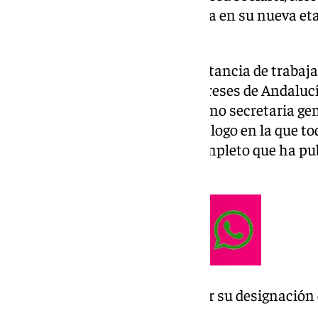
enhorabuena a la líder socialista en su nueva eta
Andalucía.
Además, ha subrayado la importancia de trabajar
que «todos prioricemos los intereses de Andalucía
Montero por su designación como secretaria gen
Espero que sea una etapa de diálogo en la que to
Andalucía», es el mensaje al completo que ha pub
en sus redes sociales.
Felicito a
@mjmonteroc
por su designación 
PSOE de Andalucía.