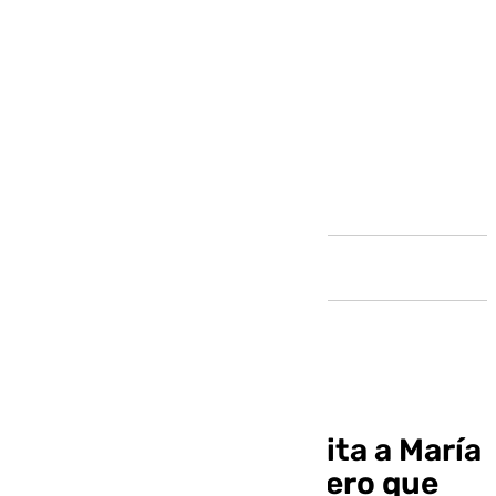
Andalucía
Juanma Moreno felicita a María
Jesús Montero: «Espero que