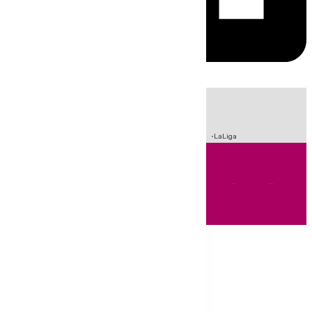
HOY
|
Incendios
Sucesos
Crisis Migratoria en Ceuta
Fútbol
LaLiga
Andalucía