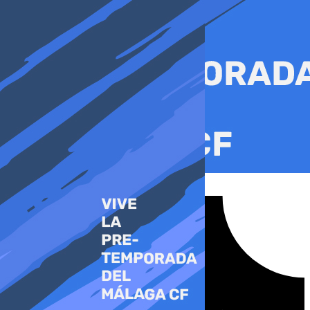
Ir
al
contenido
Tiktok