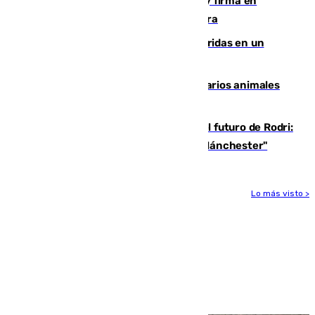
Daniel Mérida derriba a Griekspoor y firma en
Montreal el mejor resultado de su carrera
Dos personas mueren y tres son heridas en un
accidente de tráfico en Utrera
Estudiarán el comportamiento de varios animales
durante el eclipse
Maresca evita pronunciarse sobre el futuro de Rodri:
"Por el momento, el viernes estará en Mánchester"
Lo más visto >
Más noticias
Ver más >