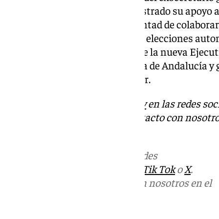
Espadas, quien también ha mostrado su apoyo a 
del partido, destacando su voluntad de colaborar
Andalucía y ganar las próximas elecciones aut
todas y todos los compañeros de la nueva Ejecut
lado para recuperar la confianza de Andalucía y
autonómicas», escribió el exlíder.
Descubre más noticias de
101Tv
en las redes soc
Tok
o
X
. Puedes ponerte en contacto con nosotro
informativos@101tv.es
Más noticias de
101TV
en las redes
sociales:
Instagram
,
Facebook
,
Tik Tok
o
X
.
Puedes ponerte en contacto con nosotros en el
correo
informativos@101tv.es