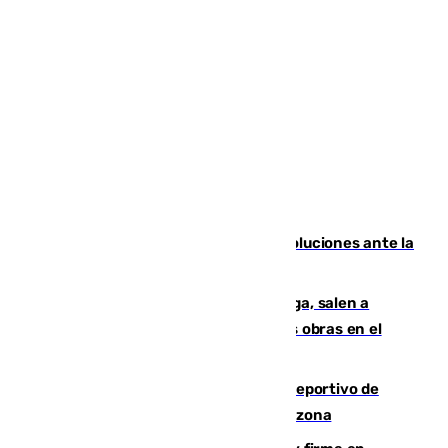
Más de 15.000 ceutíes claman por soluciones ante la
crisis migratoria
Los vecinos de Pedregalejo en Málaga, salen a
protestar en contra del resultado de las obras en el
paseo marítimo
Un incendio en un local del puerto deportivo de
Fuengirola genera una gran susto en la zona