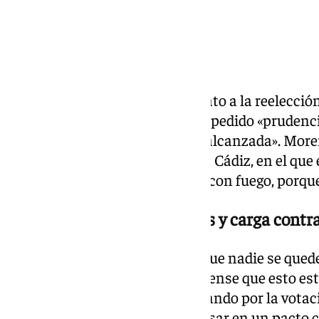
El presidente del PP-A y candidato a la reelecci
Andalucía, Juanma Moreno, ha pedido «prudenci
mayoría absoluta que «no está alcanzada». More
durante un acto de campaña en Cádiz, en el que 
llenar las urnas: «No juguemos con fuego, por
Moreno pide llenar las urnas y carga contr
«Llenemos las urnas de votos, que nadie se quede
en una sobremesa, que nadie piense que esto es
ganado», asegura Moreno clamando por la votac
mantiene en su línea de no pensar en un pacto c