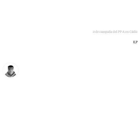
Juanma Moreno en el acto de campaña del PP-A en Cádiz
E,P
Eloy Rodríguez
jueves, 14 mayo 2026, 11:12
Compartir: