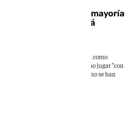
Juanma Moreno pide
«prudencia» por una mayoría
absoluta que «no está
alcanzada»
El candidato del PP a la reelección como
presidente de la Junta ha pedido no jugar "con
fuego" porque la mayoría todavía no se han
conseguido