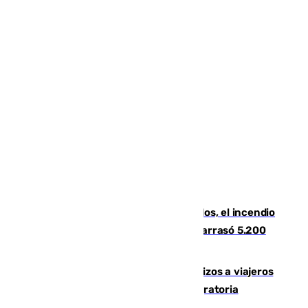
Un mes de la tragedia de Los Gallardos, el incendio
que acabó con la vida de 14 personas y arrasó 5.200
hectáreas
España establece controles fronterizos a viajeros
procedentes de Italia por la presión migratoria