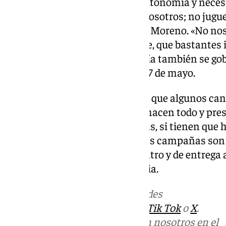
«Andalucía necesita libertad, autonomía y nece
libres para decidir y planificar nosotros; no ju
podemos quemar», ha retierado Moreno. «No nos v
inseguridad y a la incertidumbre, que bastantes 
mundo como para que Andalucía también se gobi
añade sobre las elecciones del 17 de mayo.
Por último, Moreno ha indicado que algunos cand
campaña, lo prometen todo, lo hacen todo y pres
que el piensa que « las campañas, si tienen que
día después de las elecciones; las campañas son 
compromiso, de dedicación, cuatro y de entrega 
de mejorar Andalucía», sentencia.
Más noticias de
101TV
en las redes
sociales:
Instagram
,
Facebook
,
Tik Tok
o
X
.
Puedes ponerte en contacto con nosotros en el