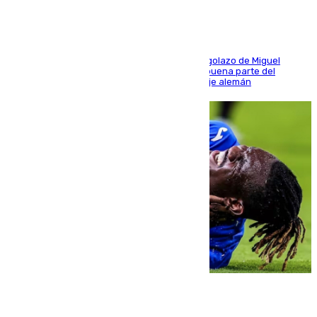
El conjunto de Luis García se adelantó con un golazo de Miguel
Sierra y ofreció buenas sensaciones durante buena parte del
encuentro, pero acabó cediendo ante el empuje alemán
08.08.2026