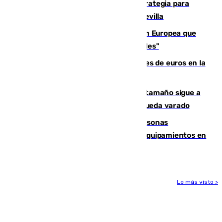
El Ayuntamiento desarrolla una estrategia para
recuperar la identidad patrimonial de Sevilla
España e Italia garantizan a la Unión Europea que
sus controles fronterizos son "temporales"
Sevilla ha invertido más de 6 millones de euros en la
transformación de su casco histórico
Susto en Marbella: un atún de gran tamaño sigue a
un bañista hasta la orilla de la playa y queda varado
Emvisesa refuerza la atención a personas
vulnerables con cesión de viviendas y equipamientos en
Sevilla
Lo más visto >
Más noticias