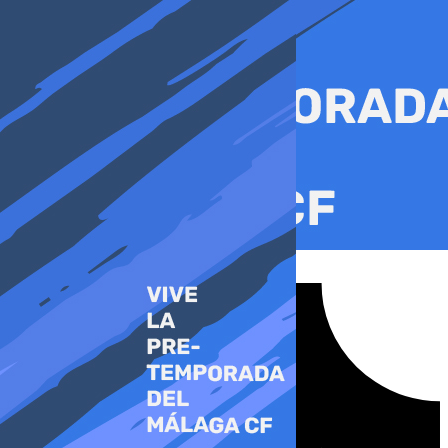
Ir
al
contenido
Tiktok