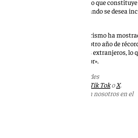
turísticos internacionales, por lo que constituye 
plan de acción promocional cuando se desea inci
señalado Ruiz.
Para finalizar, la delegada de Turismo ha mostr
«Andalucía cerró el 2024 como otro año de récor
más de 13,6 millones de turistas extranjeros, l
del 11,5% respecto al año anterior».
Más noticias de
101TV
en las redes
sociales:
Instagram
,
Facebook
,
Tik Tok
o
X
.
Puedes ponerte en contacto con nosotros en el
correo
informativos@101tv.es
Tags:
Últimas noticias