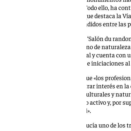
recorrido y reservas Starlight». Todo ello, ha con
tramos de vías verdes, entre la que destaca la Vía
Andalucía, con 128 km comprendidos entre las p
La diputada ha recalcado que el ‘Salón du rando
referente en el ámbito del turismo de naturaleza
profesional como de público final y cuenta con 
conferencias, talleres prácticos e iniciaciones a
Del mismo modo, ha indicado que «los profesiona
nuestro mostrador suelen mostrar interés en la o
la provincia, variedad de rutas culturales y natur
opciones para practicar turismo activo y, por su
turismo cultural y monumental».
«Francia representa para Andalucía uno de los 