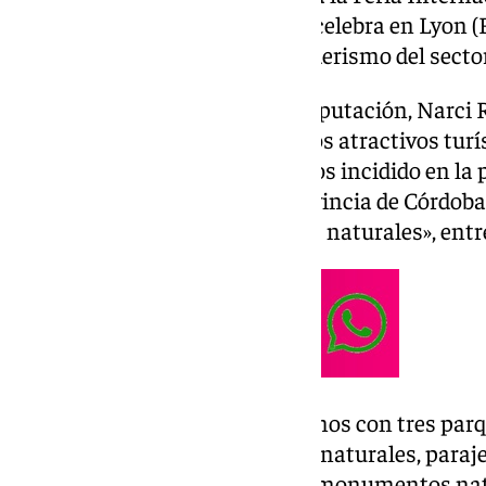
randonneur Lyon 2025
‘, que se celebra en Lyon 
de las principales ferias de senderismo del secto
La delegada de Turismo de la Diputación, Narci R
fundamental es promocionar los atractivos turí
componen la provincia». «Hemos incidido en la 
los parques naturales de la provincia de Córdoba
senderos, vías verdes y caminos naturales», entr
Ruiz ha incidido en que «contamos con tres par
mundial de la Unesco, reservas naturales, paraje
Biosfera, parques periurbanos, monumentos nat