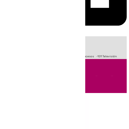
HOY
|
Fútbol
Primera División
Crisis Migratoria en Ceuta
Sucesos
101 Televisión
Andalucía