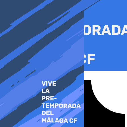
Ir
al
contenido
Tiktok