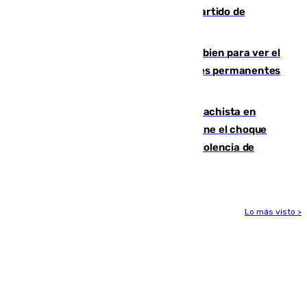
Sigue en directo el Ceuta-Málaga, partido de
pretemporada en 101TV
¿Qué puede pasar si no te proteges bien para ver el
eclipse?: los expertos alertan de lesiones permanentes
de retina
Moreno condena el último crimen machista en
Benahavís mientras el Gobierno mantiene el choque
con la Junta por las competencias de violencia de
género
Lo más visto >
Más noticias
Ver más >