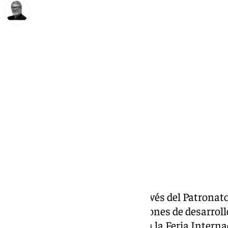
Francisco Marmolejo
viernes, 21 marzo 2025, 17:12
Compartir:
La
Diputación de Córdoba
, a través del Patrona
Córdoba y dentro de las actuaciones de desarroll
provincia para este año, asiste a la Feria Intern