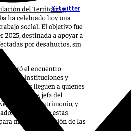
lación del Territorio y
X-twitter
oba
ha celebrado hoy una
abajo social. El objetivo fue
er 2025, destinada a apoyar a
fectadas por desahucios, sin
inauguró el encuentro
n entre instituciones y
stas ayudas lleguen a quienes
ión Alinque, jefa del
e Negociado de Patrimonio, y
nados subrayó que estas
ara mejorar la gestión de las