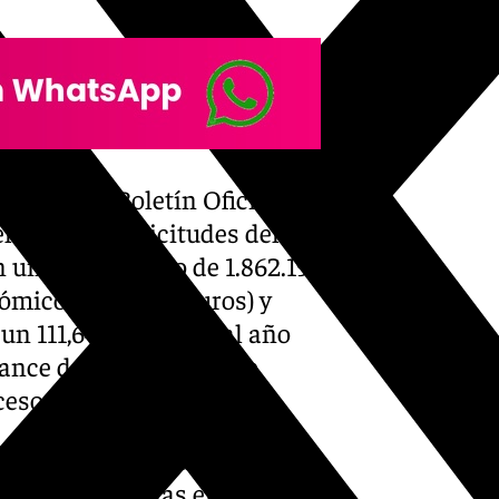
ubre en el Boletín Oficial de
l plazo de solicitudes del 3
n un presupuesto de 1.862.190
ómicos (544.500 euros) y
e un 111,64% respecto al año
ance de las ayudas, que
cceso a una vivienda digna.
 ha demostrado la necesidad
pos técnicos y las entidades