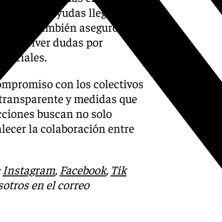
ara que las ayudas lleguen
 afirmó. También aseguró que
ra resolver dudas por
senciales.
ompromiso con los colectivos
transparente y medidas que
acciones buscan no solo
lecer la colaboración entre
:
Instagram
,
Facebook
,
Tik
otros en el correo