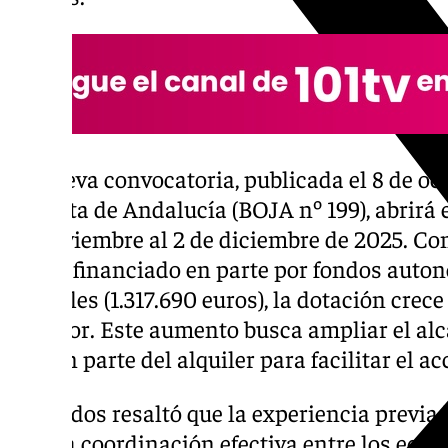
La nueva convocatoria, publicada el 8 de oct
la Junta de Andalucía (BOJA nº 199), abrirá e
de noviembre al 2 de diciembre de 2025. Co
euros, financiado en parte por fondos auton
estatales (1.317.690 euros), la dotación crec
anterior. Este aumento busca ampliar el alc
cubren parte del alquiler para facilitar el a
Granados resaltó que la experiencia previa
de una coordinación efectiva entre los equi