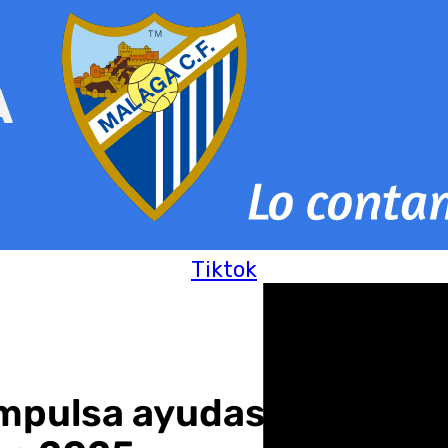
Tiktok
mpulsa ayudas al alquile