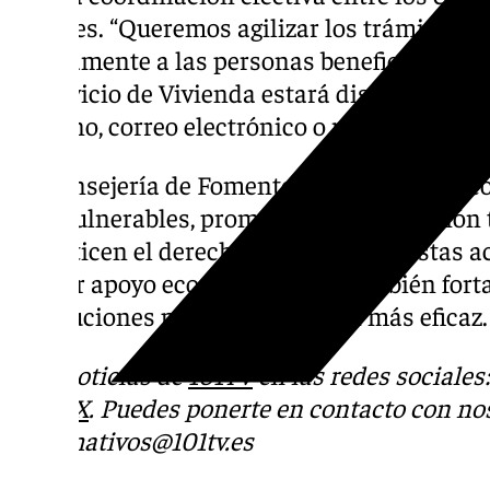
sociales. “Queremos agilizar los trámites p
rápidamente a las personas beneficiarias”,
el Servicio de Vivienda estará disponible pa
teléfono, correo electrónico o reuniones pre
La Consejería de Fomento reafirma así su c
más vulnerables, promoviendo una gestión 
garanticen el derecho a la
vivienda
. Estas 
ofrecer apoyo económico, sino también forta
instituciones para una atención más eficaz.
Más noticias de
101TV
en las redes sociales
Tok
o
X
. Puedes ponerte en contacto con nos
informativos@101tv.es