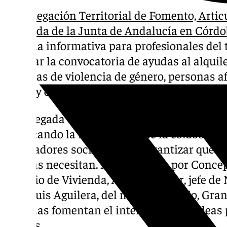
La
Delegación Territorial de Fomento, Articu
Vivienda de la Junta de Andalucía en Córd
jornada informativa para profesionales del tr
detallar la convocatoria de ayudas al alquil
víctimas de violencia de género, personas a
hogar y otros grupos vulnerables.
La delegada territorial, Carmen Granados, 
destacando la importancia de la colaboració
trabajadores sociales para garantizar que e
más las necesitan. Acompañada por Concepc
Servicio de Vivienda, Antonio Villar, jefe d
José Luis Aguilera, del mismo servicio, Gra
jornadas fomentan el intercambio de ideas p
ayudas.