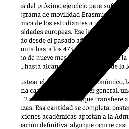
cuentas del próximo ejercicio para sufrag
del programa de movilidad Erasmus+, que b
académica de los estudiantes a través de e
universidades europeas. Ese importe incluy
aplicado desde el pasado año lectivo, lo que
de la Junta hasta los 473 euros mensuales 
máximo de nueve meses. La previsión de la 
subida, hasta alcanzar el 10%, al final de la l
Para costear el complemento autonómico, l
consigna cada año, con carácter general, una
a esos 12 millones de euros, que transfiere 
andaluzas. Esa cantidad se completa, poste
instituciones académicas aportan a la Adm
información definitiva, algo que ocurre casi 