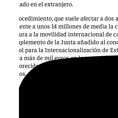
alumnado en el extranjero.
Ese procedimiento, que suele afectar a dos 
finalmente a unos 14 millones de media la c
cobertura a la movilidad internacional de c
El complemento de la Junta añadido al conc
Español para la Internacionalización de Est
ayuda a más de mil euros en los casos de
desfavorecidos que se trasladen a países c
elevados.
1,3 millones para las matrícul
habilitantes