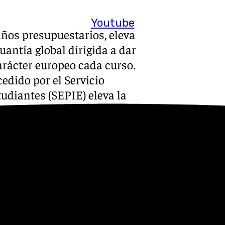
Youtube
años presupuestarios, eleva
uantía global dirigida a dar
arácter europeo cada curso.
edido por el Servicio
udiantes (SEPIE) eleva la
 alumnos económicamente más
uyo PIB son de los más
as de los másteres