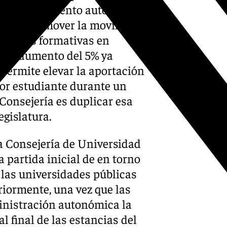
ar el complemento autonómico
usca promover la movilidad
stancias formativas en
e el aumento del 5% ya
 permite elevar la aportación
por estudiante durante un
Consejería es duplicar esa
egislatura.
a Consejería de Universidad
 partida inicial de en torno
a las universidades públicas
riormente, una vez que las
inistración autonómica la
al final de las estancias del