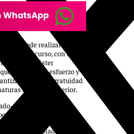
ento puede realizar sus
 el primer curso, con un
 realizar un máster
que incentiva el esfuerzo y
antiza la práctica gratuidad
aturas del curso anterior.
ado-de-derecho-y-la-
ocracia/
iciales contemplados en las