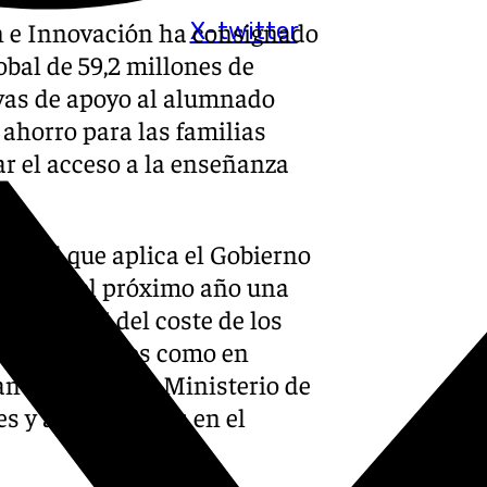
n e Innovación ha consignado
X-twitter
bal de 59,2 millones de
ivas de apoyo al alumnado
ahorro para las familias
r el acceso a la enseñanza
social que aplica el Gobierno
o para el próximo año una
ón del 99% del coste de los
anto en grados como en
an becarios del Ministerio de
s y a los becados en el