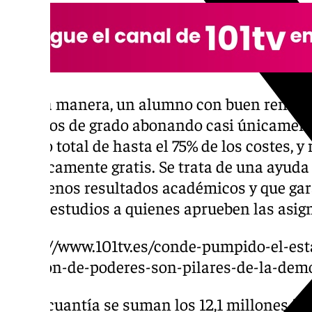
De esa manera, un alumno con buen rendimi
estudios de grado abonando casi únicamente
ahorro total de hasta el 75% de los costes, y
prácticamente gratis. Se trata de una ayuda 
los buenos resultados académicos y que gar
de los estudios a quienes aprueben las asign
https://www.101tv.es/conde-pumpido-el-est
division-de-poderes-son-pilares-de-la-dem
A esa cuantía se suman los 12,1 millones in