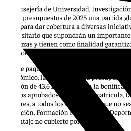
La Consejería de Universidad, Investigació
en sus presupuestos de 2025 una partida glo
euros para dar cobertura a diversas iniciat
universitario que supondrán un importante 
andaluzas y tienen como finalidad garantiza
superior en igualdad de oportunidades.
En este paquete de actuaciones de carácter 
autonómico, la comunidad ha presupuestad
dotación de 43,6 millones para la bonificaci
créditos aprobados en primera matrícula, t
másteres, a todos los estudiantes que no se
Educación, Formación Profesional y Deporte
porcentaje no cubierto por esa ayuda.