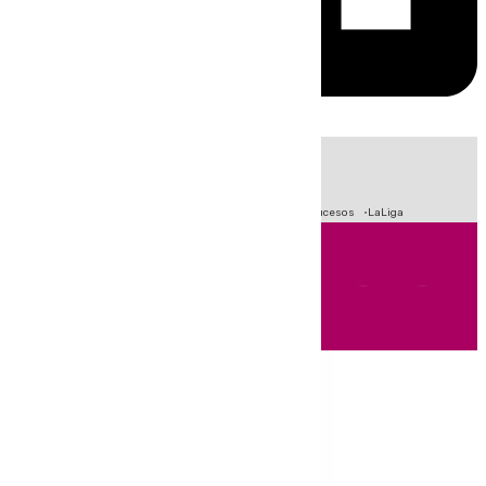
HOY
|
Fútbol
Primera División
Crisis Migratoria en Ceuta
Sucesos
LaLiga
Andalucía