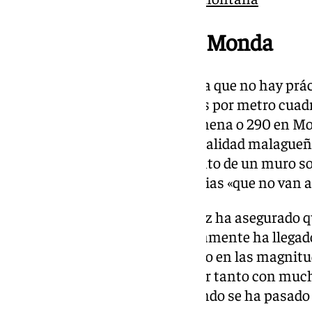
Desprendimiento en Monda
«Es una situación histórica de la que no hay pr
muchísimos años con 160 litros por metro cuadr
Guadarranque, 280 litros en Jimena o 290 en Mo
que ha detallado que en esta localidad malagueñ
peligrosa» por el desprendimiento de un muro sob
desalojar a una docena de familias «que no van a
En la zona de Guadarraque, Sanz ha asegurado q
favorable, aunque el río prácticamente ha llegado
agua y así va a ocurrir, pero ya no en las magni
eran desde luego muy altas y por tanto con much
porque de 300 metros por segundo se ha pasado 