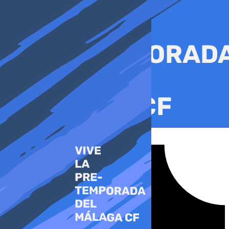
Ir
al
contenido
Tiktok