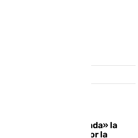
Andalucía
La Junta ve «aminorada» la
situación de riesgo por la