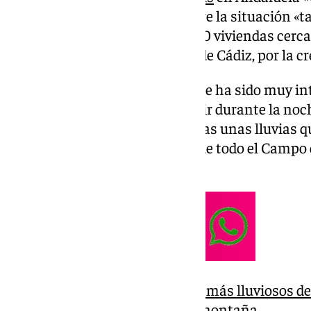
tomar decisiones «pronto», sobre la situación «ta
Monda y sobre el desalojo de 470 viviendas cerc
Guadarranque, en la provincia de Cádiz, por la cre
Sanz ha asegurado que la «noche ha sido muy int
Guadarranque, que llegó a recibir durante la no
metros cúbicos por segundo» tras unas lluvias 
agua «equivalente al consumo de todo el Campo 
meses».
Málaga vive uno de los días más lluviosos de
litros de agua en zonas de montaña