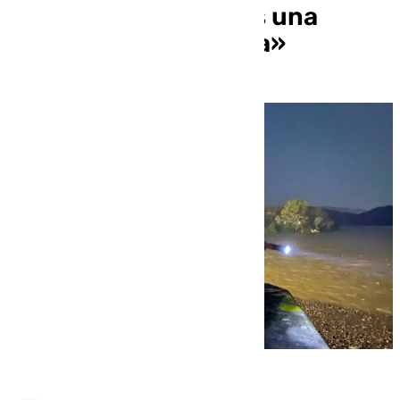
borrasca Francis tras una
noche «muy compleja»