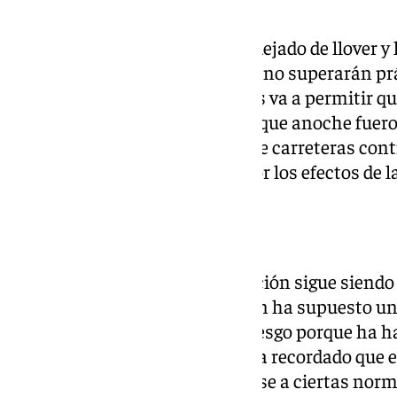
primera hora de este lunes.
«Lo más importante es que ha dejado de llover y l
aliviar, pero en magnitudes que no superarán pr
cúbicos por segundo, lo cual nos va a permitir
decisión respecto a los vecinos que anoche fuero
consejero, que ha detallado siete carreteras con
provincias de Málaga y Cádiz por los efectos de la
Máxima precaución
Sanz ha asegurado que la situación sigue siendo 
los riesgos que para la población ha supuesto 
y con muchas situaciones de riesgo porque ha h
evacuaciones de población» y ha recordado que e
extremo» es «obligatorio atenerse a ciertas no