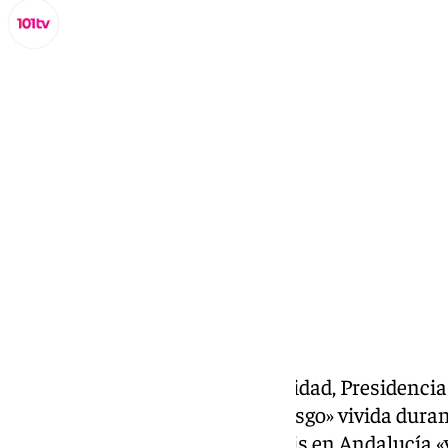
Miguel Alfonso
lunes, 5 enero 2026, 09:30
Compartir:
Antonio Sanz, consejero de Sanidad, Presidenci
que la situación de «máximo riesgo» vivida dura
los efectos de la
borrasca Francis
en Andalucía «