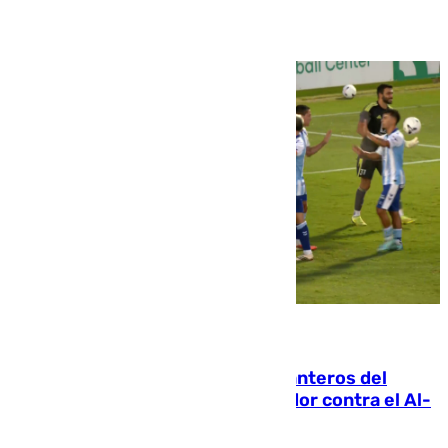
06.08.2026
Ya se han estrenado los tres delanteros del
Málaga: Eneko Jauregui, bigoleador contra el Al-
Arabi SC