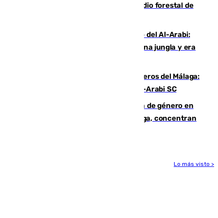
Huelva eleva a emergencia el incendio forestal de
Niebla
Juanfran Funes, sobre el duro juego del Al-Arabi:
“Por momentos nos hemos metido en una jungla y era
hasta peligroso”
Ya se han estrenado los tres delanteros del Málaga:
Eneko Jauregui, bigoleador contra el Al-Arabi SC
35 mujeres asesinadas por violencia de género en
España en este 2026: Andalucía y Málaga, concentran
el foco de la tragedia
Lo más visto >
Más noticias
Ver más >