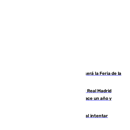
Talleres, escape room y música: así será la Feria de la
Juventud Cofrade de Málaga
El fichaje más caro de la historia del Real Madrid
costaba 105 millones de euros menos hace un año y
jugaba en Leganés
Ceuta suma 82 fallecidos en el mar al intentar
cruzar la frontera española