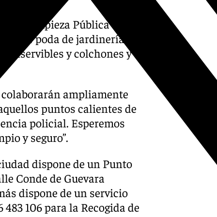
os y Limpieza Pública
arrojar poda de jardinería al
s inservibles y colchones y
s colaborarán ampliamente
 aquellos puntos calientes de
sencia policial. Esperemos
pio y seguro”.
 ciudad dispone de un Punto
alle Conde de Guevara
más dispone de un servicio
56 483 106 para la Recogida de