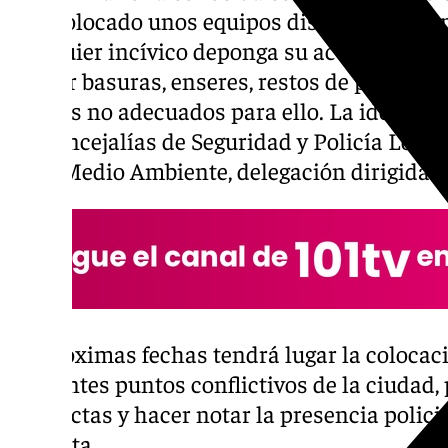
han colocado unos equipos disuasorios bie
cualquier incívico deponga su actitud ante
arrojar basuras, enseres, restos de podas o 
lugares no adecuados para ello. La idea part
las concejalías de Seguridad y Policía Local,
la de Medio Ambiente, delegación dirigida p
En próximas fechas tendrá lugar la colocac
diferentes puntos conflictivos de la ciudad, 
conductas y hacer notar la presencia polici
necesita.