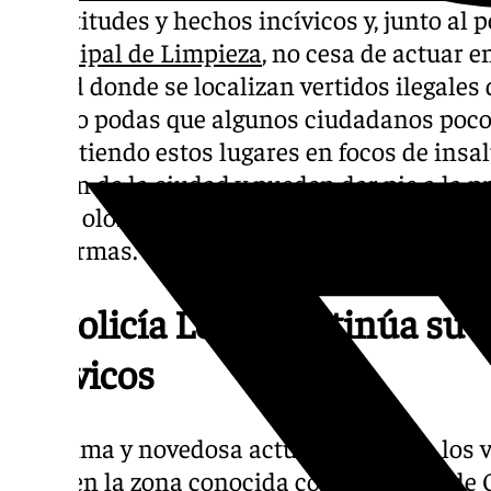
las actitudes y hechos incívicos y, junto al 
municipal de Limpieza
, no cesa de actuar e
ciudad donde se localizan vertidos ilegales 
obras o podas que algunos ciudadanos poco 
convirtiendo estos lugares en focos de ins
imagen de la ciudad y pueden dar pie a la pr
malos olores y las quejas constantes de los
las normas.
La Policía Local continúa su 
incívicos
La última y novedosa actuación contra los v
lugar en la zona conocida como Montes de O