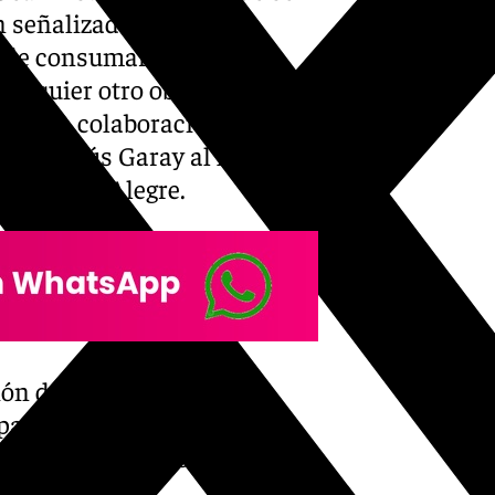
n señalizados para que
s de consumar el hecho de
cualquier otro objeto en
e de la colaboración entre
 con Jesús Garay al frente y
or Millán Alegre.
ión de estos equipos en
para tratar de evitar estas
al allá donde más se le