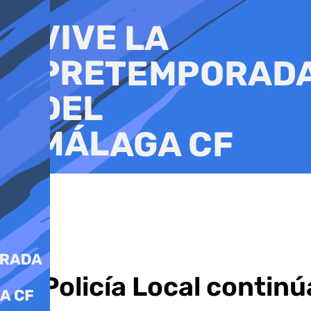
Ir
al
contenido
La Policía Local continú