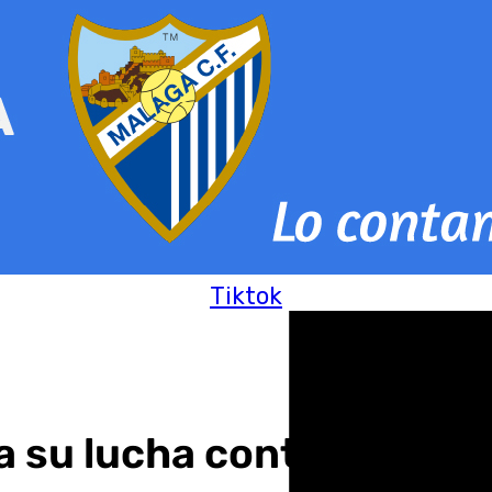
Tiktok
a su lucha contra incívic