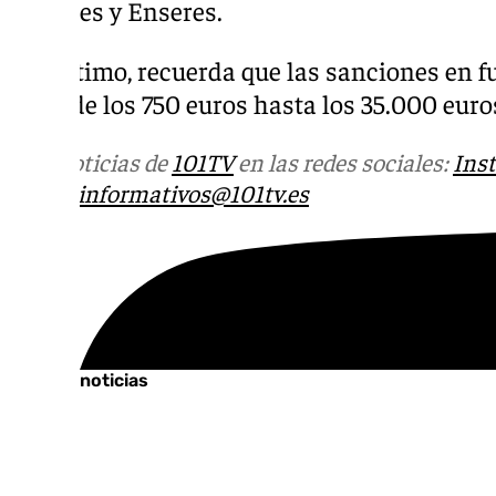
Muebles y Enseres.
Por último, recuerda que las sanciones en 
ir desde los 750 euros hasta los 35.000 euros
Más noticias de
101TV
en las redes sociales:
Ins
correo
informativos@101tv.es
Tags:
Cádiz
Últimas noticias