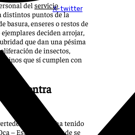
personal del
servicio
X-twitter
n distintos puntos de la
de basura, enseres o restos de
ejemplares deciden arrojar,
alubridad que dan una pésima
oliferación de insectos,
 vecinos que sí cumplen con
lucha contra
ertederos ilegales ha tenido
ca – Estacadilla, donde se