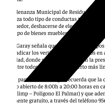
La Ordenanza Municipal de Residuos Urban
penaliza todo tipo de conductas tales como 
contenedor, deshacerse de electrodoméstico
todo tipo de bienes muebles y basuras.
Jesús Garay señala que “los nuevos equipo
en erradicar los vertidos no autorizados en
la ciudad, donde se refuerza también la pre
que entre todos tengamos un Puerto más lim
Por su parte, Millán Alegre recuerda que la
Limpio abierto de 8:00h a 20:00 horas en c
(Cemulimp – Polígono El Palmar) y que ade
totalmente gratuito, a través del teléfono 9