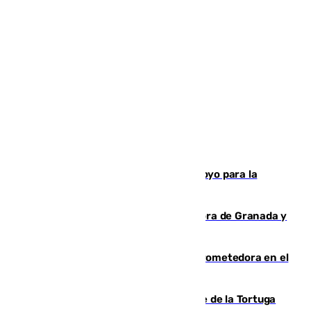
Venezuela agradece a España su apoyo para la
reconstrucción tras los terremotos
Arde un coche en el Puerto de la Mora de Granada y
provoca un incendio forestal
El año 2007, una generación muy prometedora en el
mundo del fútbol
Incendio forestal en el paraje Monte de la Tortuga