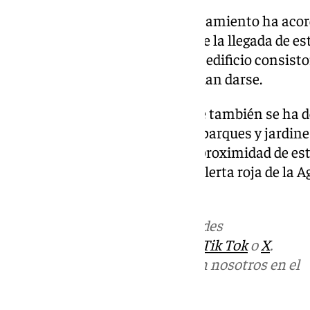
En concreto, en Setenil el Ayuntamiento ha acor
del CEIP Virgen del Carmen ante la llegada de 
través de un comunicado que el edificio consisto
todas las emergencias que puedan darse.
Mientras que en Alcalá del Valle también se ha de
centros educativos, además de parques y jardine
espacios públicos, debido a «la proximidad de es
afectados» en Málaga por esta alerta roja de la 
(Aemet).
Más noticias de
101TV
en las redes
sociales:
Instagram
,
Facebook
,
Tik Tok
o
X
.
Puedes ponerte en contacto con nosotros en el
correo
informativos@101tv.es