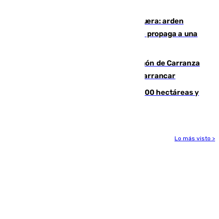
de Málaga
Incendio en un vertedero de Antequera: arden
chatarra, muebles y palets y el fuego se propaga a una
zona de monte
Las Palmas conquista el Trofeo Ramón de Carranza
y somete a un Cádiz que no termina de arrancar
El incendio de Niebla alcanza las 8.000 hectáreas y
mantiene desalojadas a 474 personas
Lo más visto >
Más noticias
Ver más >