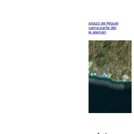
El conjunto de Luis García se adelantó con un golazo de Miguel
Sierra y ofreció buenas sensaciones durante buena parte del
encuentro, pero acabó cediendo ante el empuje alemán
08.08.2026