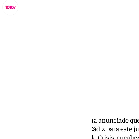
Lynx Devs
miércoles, 13 noviembre 2024, 20:11
Compartir:
La Universidad de Cádiz (UCA) ha anunciado que 
torrenciales en la
provincia de Cádiz
para este ju
de Seguimiento de Situaciones de Crisis, encabez