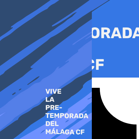
Ir
al
contenido
Tiktok