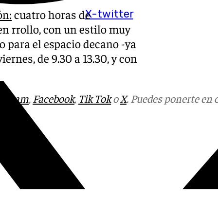
ón:
cuatro horas de
X-twitter
n rrollo, con un estilo muy
o para el espacio decano -ya
ernes, de 9.30 a 13.30, y con
tagram
,
Facebook
,
Tik Tok
o
X
. Puedes ponerte en 