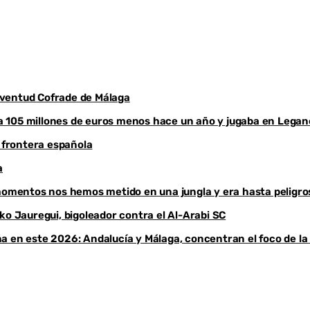
Juventud Cofrade de Málaga
aba 105 millones de euros menos hace un año y jugaba en Legan
a frontera española
a
 momentos nos hemos metido en una jungla y era hasta peligro
ko Jauregui, bigoleador contra el Al-Arabi SC
a en este 2026: Andalucía y Málaga, concentran el foco de la