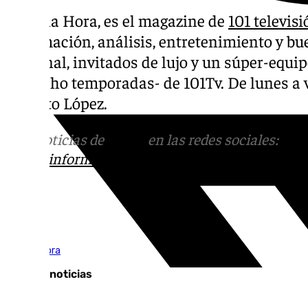
Llegó la Hora, es el magazine de
101 televisi
información, análisis, entretenimiento y bue
personal, invitados de lujo y un súper-equip
son ocho temporadas- de 101Tv. De lunes a vi
Roberto López.
Más noticias de
101TV
en las redes sociales:
Ins
correo
informativos@101tv.es
Tags:
Llegó la hora
Últimas noticias