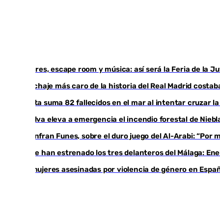
Talleres, escape room y música: así será la Feria de la 
El fichaje más caro de la historia del Real Madrid cost
Ceuta suma 82 fallecidos en el mar al intentar cruzar l
Huelva eleva a emergencia el incendio forestal de Niebl
Juanfran Funes, sobre el duro juego del Al-Arabi: “Por
Ya se han estrenado los tres delanteros del Málaga: Ene
35 mujeres asesinadas por violencia de género en Españ