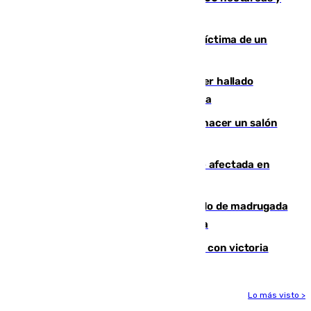
mantiene desalojadas a 474 personas
El tenista checho Lehecka, nueva víctima de un
Rafa Jódar que está siendo imparable
Muere un hombre de 58 años tras ser hallado
inconsciente en una piscina en Cómpeta
Un tribunal federal impide a Trump hacer un salón
de baile en la Casa Blanca
Incendios de Castellón: la superficie afectada en
Tírig roza las 400 hectáreas
Muere un peatón tras ser atropellado de madrugada
en la carretera A-7 a su paso por Málaga
El Granada cierra su puesta a punto con victoria
Lo más visto >