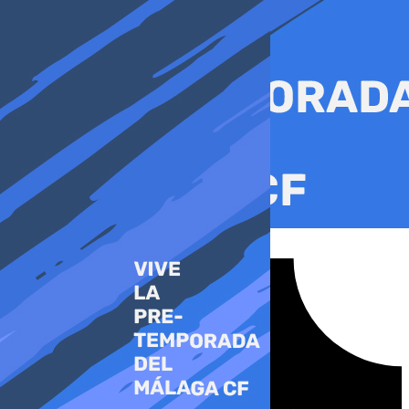
Ir
al
contenido
Tiktok