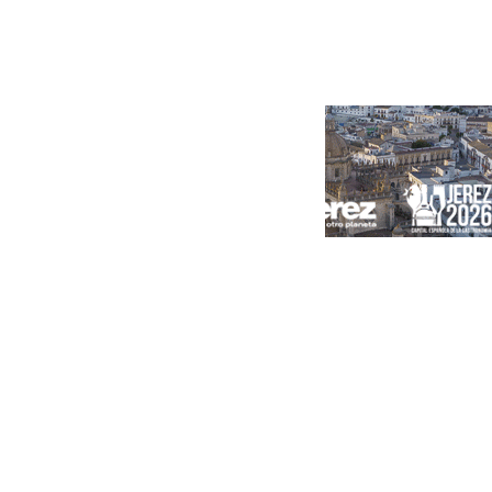
Portada
Andalucía
Sevilla
Málaga
Granada
España