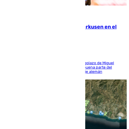
08.08.2026
El Sevilla se desinfla ante el Leverkusen en el
último ensayo (1-2)
El conjunto de Luis García se adelantó con un golazo de Miguel
Sierra y ofreció buenas sensaciones durante buena parte del
encuentro, pero acabó cediendo ante el empuje alemán