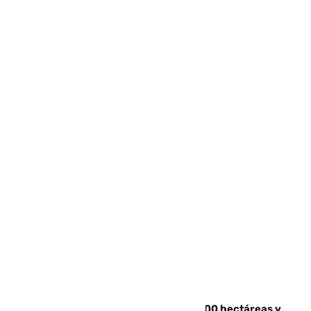
El incendio de Niebla alcanza las 8.000 hectáreas y