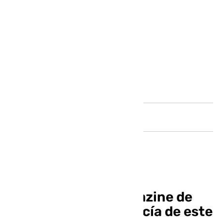
Andalucía
Llegó la hora: el magazine de
101 televisión Andalucía de este