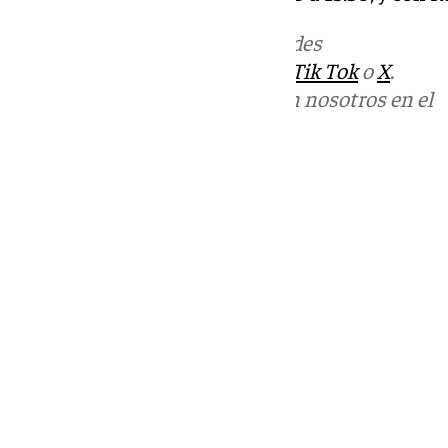
Más noticias de
101TV
en las redes
sociales:
Instagram
,
Facebook
,
Tik Tok
o
X
.
Puedes ponerte en contacto con nosotros en el
correo
informativos@101tv.es
Tags:
Llegó la hora
Últimas noticias