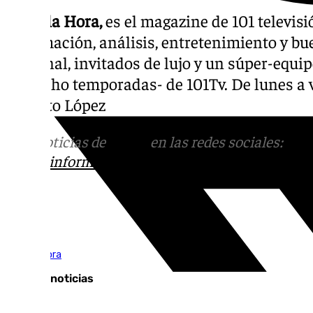
Llegó la Hora,
es el magazine de 101 televisi
información, análisis, entretenimiento y bue
personal, invitados de lujo y un súper-equip
son ocho temporadas- de 101Tv. De lunes a vi
Roberto López
Más noticias de
101TV
en las redes sociales:
Ins
correo
informativos@101tv.es
Tags:
Llegó la hora
Últimas noticias