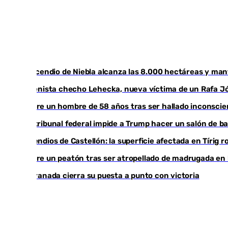
El incendio de Niebla alcanza las 8.000 hectáreas y ma
El tenista checho Lehecka, nueva víctima de un Rafa J
Muere un hombre de 58 años tras ser hallado inconsci
Un tribunal federal impide a Trump hacer un salón de ba
Incendios de Castellón: la superficie afectada en Tírig 
Muere un peatón tras ser atropellado de madrugada en l
El Granada cierra su puesta a punto con victoria