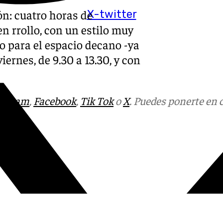
ón: cuatro horas de
X-twitter
n rrollo, con un estilo muy
o para el espacio decano -ya
ernes, de 9.30 a 13.30, y con
tagram
,
Facebook
,
Tik Tok
o
X
. Puedes ponerte en 