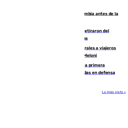
que no sea nada”
Felipe VI refuerza los lazos con Colombia antes de la
llegada del nuevo presidente
Fernando Calero y Carlos Dotor se retiraron del
encuentro contra el Ceuta con molestias
España restablece controles temporales a viajeros
procedentes de Italia como repuesta a Meloni
El Málaga cae ante el Ceuta y suma la primera
derrota de la pretemporada dejando dudas en defensa
Lo más visto >
Más noticias
Ver más >