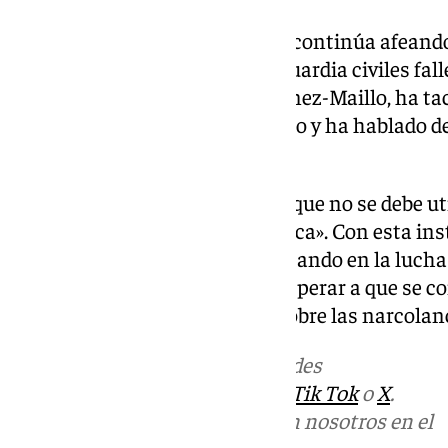
Por su parte, el Partido Popular continúa afeand
de acudir al funeral de los dos guardia civiles fal
senador del PP, Fernando Martínez-Maillo, ha ta
ocurrido con Germán y Jerónimo y ha hablado d
corrupción.
Marlaska ha vuelto a incidir en que no se debe uti
de accidentes para «hacer política». Con esta ins
Gobierno pretende seguir avanzando en la lucha 
Andalucía, aunque habrá que esperar a que se 
funcionamiento y el impacto sobre las narcolan
Más noticias de
101TV
en las redes
sociales:
Instagram
,
Facebook
,
Tik Tok
o
X
.
Puedes ponerte en contacto con nosotros en el