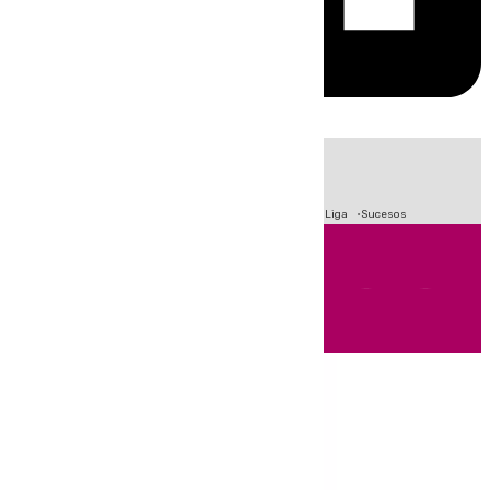
HOY
|
Fútbol
Primera División
Crisis Migratoria en Ceuta
LaLiga
Sucesos
Andalucía