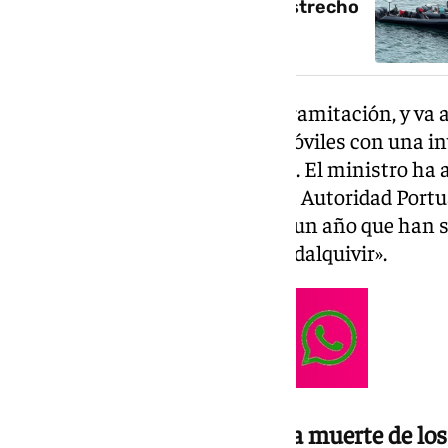
narcolanchas operando en el Estrecho
de Gibraltar
«Llevamos un año con toda la tramitación, y va a 
la ubicación de esas barreras móviles con una i
de euros», ha indicado Marlaska. El ministro ha
de formalizar el convenio con la Autoridad Portu
muchísimos informes durante un año que han s
barreras móviles en todo el Guadalquivir».
Confrontación política por la muerte de los