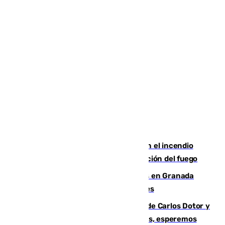
Activado el nivel 2 de emergencia en el incendio
forestal de Niebla por la compleja evolución del fuego
Controlado un incendio de rastrojos en Granada
junto a la autovía y al Callejón de Nogales
Juanfran Funes, sobre las lesiones de Carlos Dotor y
Fernando Calero: “Estamos preocupados, esperemos