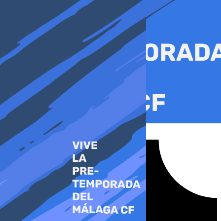
Ir
al
contenido
Tiktok