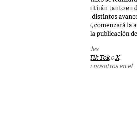
Difusión de Datos y se retransmitirán tanto en d
Durante la jornada se ofrecerán distintos avance
cerrados los colegios electorales, comenzará la a
resultados del escrutinio hasta la publicación de 
Más noticias de
101TV
en las redes
sociales:
Instagram
,
Facebook
,
Tik Tok
o
X
.
Puedes ponerte en contacto con nosotros en el
correo
informativos@101tv.es
Tags:
Últimas noticias