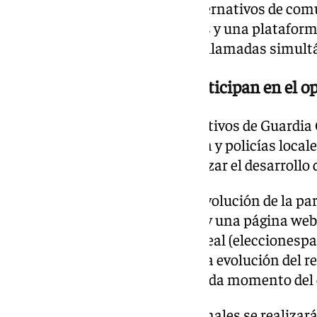
sistema dispone de canales alternativos de comu
telefónica mediante operadores y una platafor
capaz de gestionar hasta 1.500 llamadas simult
Más de 16.000 efectivos participan en el o
En paralelo, más de 16.000 efectivos de Guardia C
Adscrita a la Junta de Andalucía y policías local
seguridad previsto para garantizar el desarrollo d
La ciudadanía podrá seguir la evolución de la par
través de una aplicación móvil y una página web 
consultar los datos en tiempo real (elecciones
plataforma permitirá conocer la evolución del re
último diputado asignado en cada momento del 
Las comparecencias institucionales se realizará