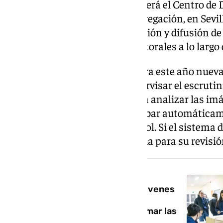
Uno de los ejes del dispositivo será el Centro de
ubicado en el Pabellón de la Navegación, en Sevil
coordinará la recepción, validación y difusión d
llegando desde los colegios electorales a lo largo 
El sistema tecnológico incorpora este año nue
inteligencia artificial para supervisar el escrutin
técnicas de visión artificial para analizar las i
las mesas electorales y comprobar automáticame
transmitidos al centro de control. Si el sistema 
anomalía, esta quedará señalada para su revisi
NOTICIA RELACIONADA
Así piensan los votantes más jóvenes
de Andalucía: 300.000 nuevos
electores que pueden transformar las
urnas