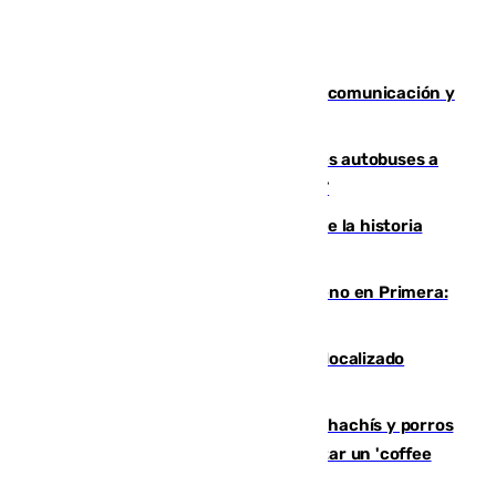
Fallece Carlos Telmo, histórico de la comunicación y
de las relaciones públicas en Sevilla
Málaga destinará 34 nuevos grandes autobuses a
las líneas de mayor ocupación de la EMT
El segundo mes de julio más cálido de la historia
intensifica los incendios en Europa
Las ganas de Larrubia ante su estreno en Primera:
"En busca de más sueños"
Muere un joven de 21 años tras ser localizado
inconsciente en una piscina de El Palo
Cae una red que vendía marihuana, hachís y porros
en Marbella: cinco detenidos por regentar un 'coffee
shop'