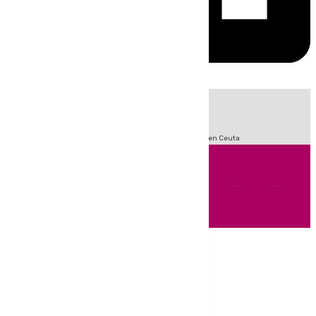
HOY
|
Sucesos
Incendios
Fútbol
LaLiga
Crisis Migratoria en Ceuta
Andalucía