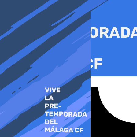
Ir
al
contenido
Tiktok