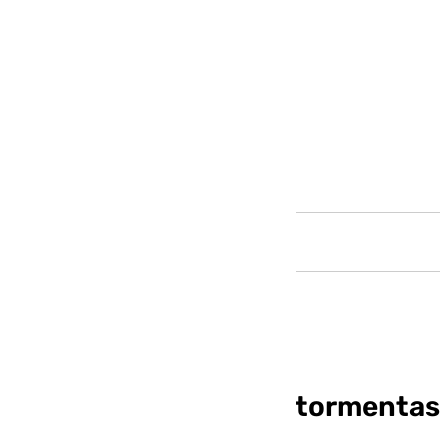
Andalucía
Previsión de lluvias y tormentas
en Cádiz