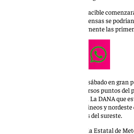
El tiempo especialmente desapacible comenzará 
las tormentas más fuertes e intensas se podrían
horas de este sábado y especialmente las prime
Las temperaturas subirán este sábado en gran pa
superarán los 30 grados en diversos puntos del 
Cataluña o Castilla-La Mancha. La DANA que est
dejará chubascos fuertes en Pirineos y nordeste 
las cumbres pirenaicas y sierras del sureste.
Según la predicción de la Agencia Estatal de Met