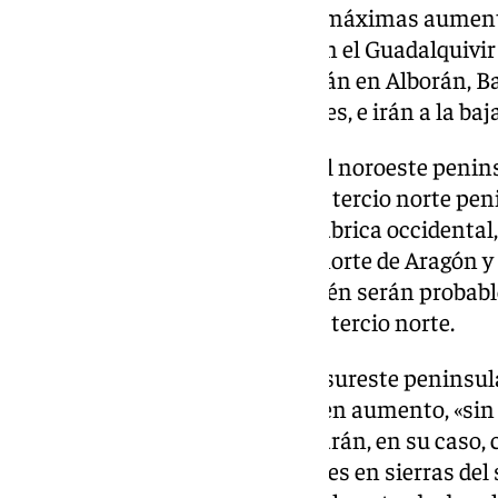
septiembre, «las temperaturas máximas aument
cambios o algunos descensos en el Guadalquivir 
En cuanto a las mínimas, subirán en Alborán, Ba
noroeste y nordeste peninsulares, e irán a la baja
«Las bajas presiones situadas al noroeste peni
cielos nubosos o cubiertos en el tercio norte pe
afectando a Galicia y área cantábrica occidenta
alguna tormenta ocasional, al norte de Aragón y
que indicó que las lluvias también serán probable
área cantábrica y en el resto del tercio norte.
En las zonas de Alborán, tercio sureste peninsula
nubosidad de tipo medio y alto en aumento, «sin
chubascos ocasionales que dejarán, en su caso, 
precipitación, algo más probables en sierras del 