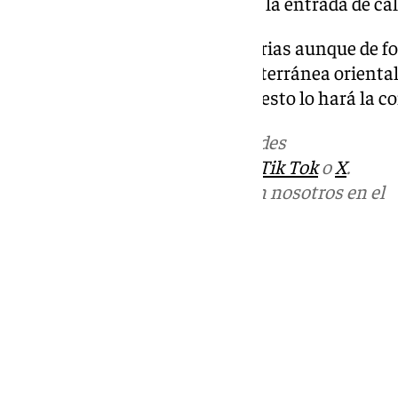
acompañadas de barro debido a la entrada de cal
Soplará el viento alisio en Canarias aunque de 
días anteriores. En el área mediterránea orienta
viento del sur y sureste, y en el resto lo hará la
Más noticias de
101TV
en las redes
sociales:
Instagram
,
Facebook
,
Tik Tok
o
X
.
Puedes ponerte en contacto con nosotros en el
correo
informativos@101tv.es
Tags:
Últimas noticias