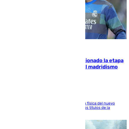
06.08.2026
El malagueño Brahim afronta ilusionado la etapa
con Mourinho y considera que «el madridismo
está contento con mi fútbol»
El atacante malagueño destaca la preparación física del nuevo
cuerpo técnico y fija como meta pelear todos los títulos de la
temporada