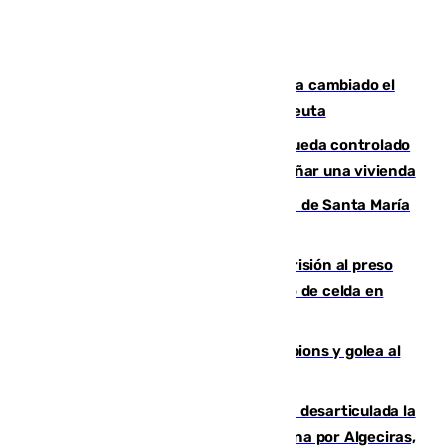
De bocadillos a lentejas y pollo: así ha cambiado el
menú de los militares desplegados en Ceuta
El incendio forestal de San Roque queda controlado
tras obligar a evacuar a 19 familias y dañar una vivienda
La restauración de la Real Colegiata de Santa María
de Antequera ya tiene adjudicataria
El Supremo ratifica los 17 años de prisión al preso
que mató estrangulado a su compañero de celda en
Morón
El Betis supera el examen de Champions y golea al
Arsenal en Dublín (1-3)
Golpe internacional al narcotráfico: desarticulada la
red que introdujo 21 toneladas de cocaína por Algeciras,