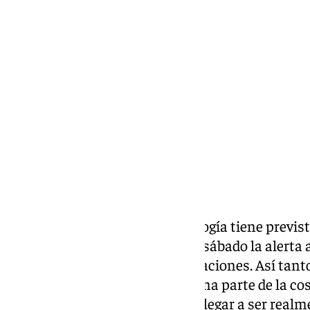
Miguel Alfonso
sábado, 7 septiembre 2024, 15:21
Compartir:
La Agencia Estatal de Meteorología tiene previsto
horas y hasta que termine este sábado la alerta 
provincia por riesgo de precipitaciones. Así tant
campiña jerezana como en buena parte de la cost
espera tormentas que podrían llegar a ser realm