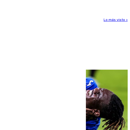
Lo más visto >
Más noticias
Ver más >