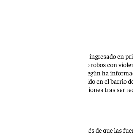
Dos jóvenes de 21 y 22 años han ingresado en pr
presuntos responsables de ocho robos con viole
en Roquetas de Mar (Almería), según ha informad
investigados se habrían producido en el barrio d
casos, las víctimas sufrieron lesiones tras ser r
‹mataleón›.
Robos con un mismo patrón
La investigación se inició después de que las fu