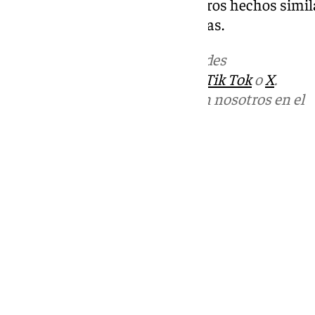
relación de los detenidos con otros hechos simila
existen más personas implicadas.
Más noticias de
101TV
en las redes
sociales:
Instagram
,
Facebook
,
Tik Tok
o
X
.
Puedes ponerte en contacto con nosotros en el
correo
informativos@101tv.es
Tags:
Últimas noticias