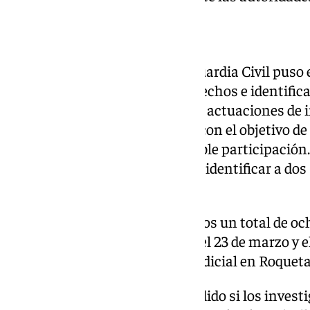
Investigación policial
Tras recibir las denuncias, la Guardia Civil pus
específico para esclarecer los hechos e identific
agentes desarrollaron distintas actuaciones de 
se habían registrado los robos, con el objetivo de
implicados y confirmar su posible participación
pesquisas, los agentes lograron identificar a do
fueron detenidos.
La Guardia Civil atribuye a ambos un total de och
intimidación, cometidos entre el 23 de marzo y e
fueron puestos a disposición judicial en Roquet
Por el momento, no ha trascendido si los invest