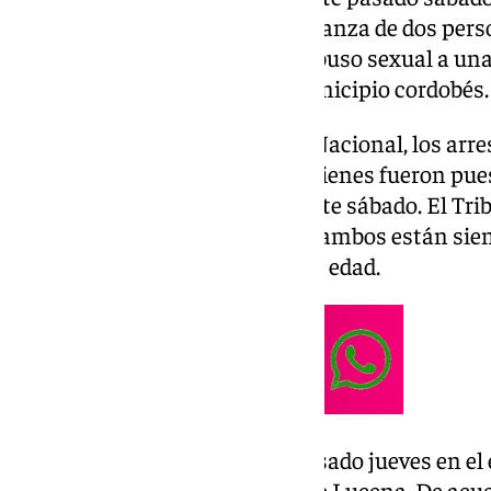
provisional comunicada y sin fianza de dos per
implicación en un intento de abuso sexual a una
en plena vía pública de este municipio cordobés.
Según ha informado la Policía Nacional, los arr
años y la madre de la menor, quienes fueron pues
última hora de la mañana de este sábado. El Trib
Andalucía (
TSJA
) confirmó que ambos están sien
agresión sexual a una menor de edad.
Los hechos se produjeron el pasado jueves en el 
Tinajerías, una zona céntrica de Lucena. De acu