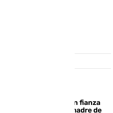
Andalucía
Prisión provisional sin fianza
para un hombre y la madre de