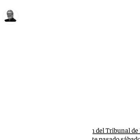
Francisco Marmolejo
lunes, 6 octubre 2025, 09:00
Compartir:
La
Sección Civil y de Instrucción del Tribunal d
funciones de guardia, ordenó este pasado sábado 