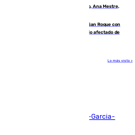
La nueva presidenta del Parlamento, Ana Mestre,
hace parada institucional en Cádiz
Estabilizado el incendio forestal de San Roque con
19 familias aún desalojadas y un domicilio afectado de
gravedad
Lo más visto >
Más noticias
Ver más >