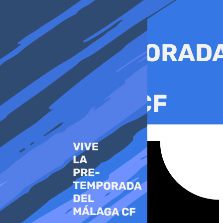
Ir
al
contenido
Tiktok