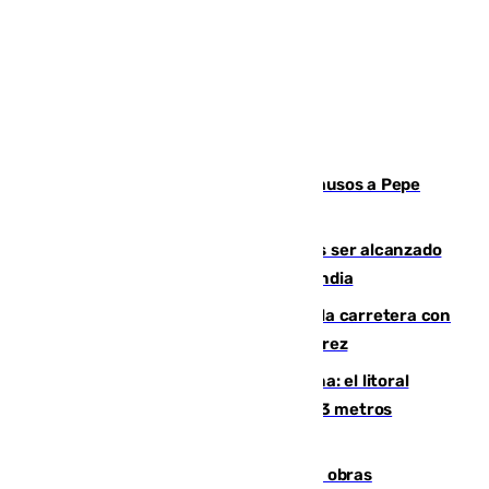
Granada despide con lágrimas y aplausos a Pepe
Habichuela
Un futbolista de 24 años muere tras ser alcanzado
por un rayo durante un partido en Tailandia
Muere un conductor tras salirse de la carretera con
su turismo en la A-480 a la altura de Jerez
Julio supera a junio en basura marina: el litoral
occidental malagueño recoge más de 33 metros
cúbicos de residuos
El Cádiz se afila ante un Granada en obras