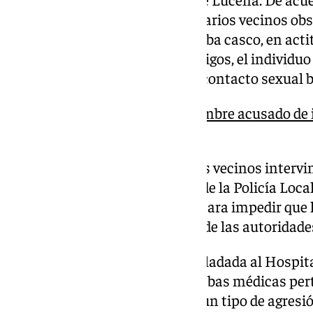
publicada por
Diario Córdoba
, varios vecinos ob
circulaba en motocicleta y llevaba casco, en act
menor. Según relataron los testigos, el individuo
niña a mantener algún tipo de contacto sexual b
Detenido en Lucena un hombre acusado de i
de cuatro años
Al percatarse de la situación, los vecinos interv
al sospechoso hasta la llegada de la Policía Loca
La actuación vecinal fue clave para impedir que
facilitar la rápida intervención de las autoridade
Mientras tanto, la niña fue trasladada al Hospit
donde se le practicaron las pruebas médicas pert
determinar si había sufrido algún tipo de agresi