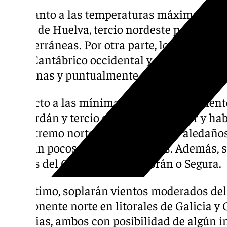
En cuanto a las temperaturas máximas, irá
litoral de Huelva, tercio nordeste peninsular
mediterráneas. Por otra parte, los descens
en el Cantábrico occidental y Galicia, así c
gaditanas y puntualmente en otras zonas de
Respecto a las mínimas, estarán en aumento
Ampurdán y tercio sureste peninsular y h
del extremo norte y Extremadura y aledaños.
esperan pocos cambios térmicos. Además, s
puntos del Guadalquivir, Alborán o Segura.
Por último, soplarán vientos moderados del 
componente norte en litorales de Galicia y C
Canarias, ambos con posibilidad de algún in