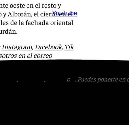
te oeste en el resto y
Youtube
 y Alborán, el cierzo en el
les de la fachada oriental
urdán.
:
Instagram
,
Facebook
,
Tik
otros en el correo
tagram
,
Facebook
,
Tik Tok
o
X
. Puedes ponerte en 