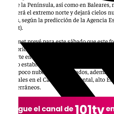
este de la Península, así como en Baleares, 
recorrerá el extremo norte y dejará cielos n
lluvias, según la predicción de la Agencia E
(Aemet).
La Aemet prevé para este sábado que este fren
cantábrica, norte de la Ibérica y cara norte d
descarte en zonas aledañas. En el resto de l
tiempo estable, con abundante nubosidad de
cielos poco nubosos o despejados, además d
matinales en el Cantábrico oriental, alto Ebr
mediterráneos.