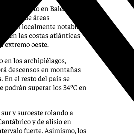
n en aumento en Baleares,
 y resto de áreas
os serán localmente notables
omo en las costas atlánticas
l extremo oeste.
 en los archipiélagos,
abrá descensos en montañas
 En el resto del país se
e podrán superar los 34ºC en
sur y suroeste rolando a
antábrico y de alisio en
tervalo fuerte. Asimismo, los