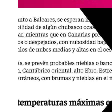
En cuanto a Baleares, se esperan intervalo
probabilidad de algún chubasco ocasional en
despejar, mientras que en Canarias predomi
nubosos o despejados, con nubosidad baja e
intervalos de nubes medias y altas en el oes
Además, se prevén probables nieblas o banc
Galicia, Cantábrico oriental, alto Ebro, Estre
mediterráneos, con brumas y nieblas en el n
frente.
Las temperaturas máximas 