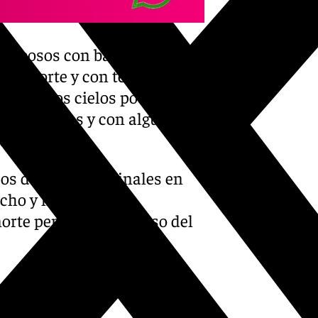
s nubosos con baja
 el norte y con tendencia a
narán los cielos poco
n los nortes y con algunos
te.
os de niebla matinales en
cho y litorales
orte peninsular al paso del
en aumento