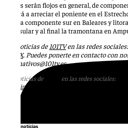
vientos serán flojos en general, de componen
tenderá a arreciar el poniente en el Estrecho
Ebro, la componente sur en Baleares y litora
peninsular y al final la tramontana en Amp
Más noticias de
101TV
en las redes sociales
Tok
o
X
. Puedes ponerte en contacto con nos
informativos@101tv.es
Más noticias de
101TV
en las redes sociales:
Ins
correo
informativos@101tv.es
Tags:
Últimas noticias