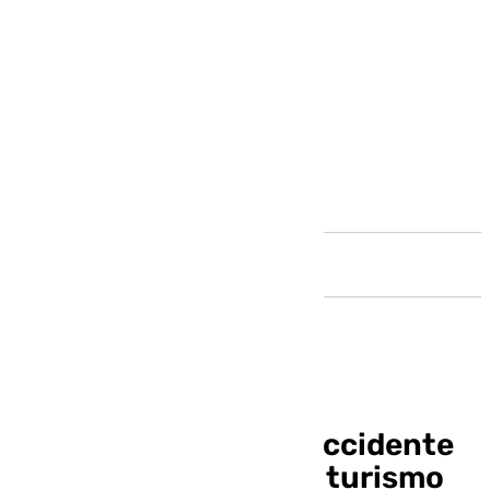
Andalucía
Un fallecido tras un accidente
entre un camión y un turismo