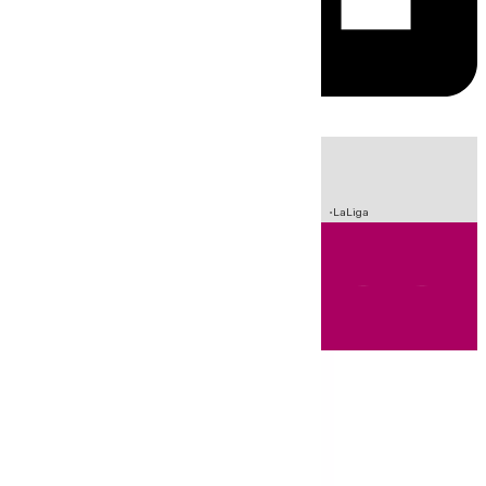
HOY
|
Incendios
Sucesos
Crisis Migratoria en Ceuta
Fútbol
LaLiga
Andalucía