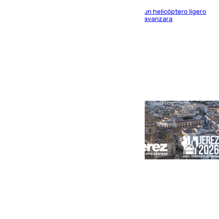
El Plan Infoca movilizó a medios terrestres y a un helicóptero ligero
para contener las llamas y evitar que el fuego avanzara
Portada
Andalucía
Sevilla