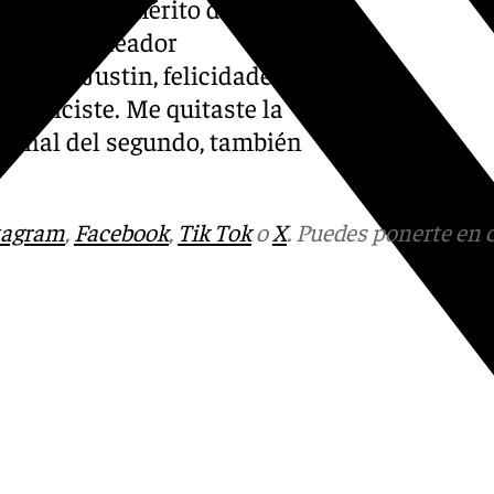
conocido el mérito del
hizo el peleador
cada: «Justin, felicidades.
 lo hiciste. Me quitaste la
al final del segundo, también
tagram
,
Facebook
,
Tik Tok
o
X
. Puedes ponerte en 