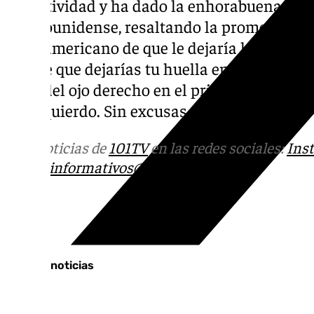
deportividad y ha dado la enhorabuena y re
estadounidense, resaltando la promesa que 
norteamericano de que le dejaría la cara mar
Dijiste que dejarías tu huella en mi rostro… y
vista del ojo derecho en el primer asalto y ,
del izquierdo. Sin excusas.»
Más noticias de
101TV
en las redes sociales:
Ins
correo
informativos@101tv.es
Tags:
Últimas noticias