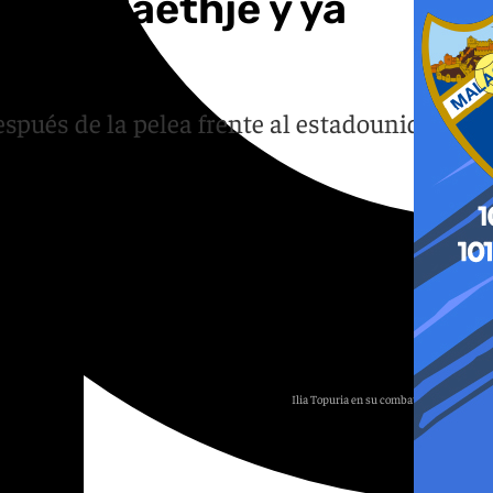
ontra Gaethje y ya
espués de la pelea frente al estadounidense
Ilia Topuria en su combate con Gaethje
UFC