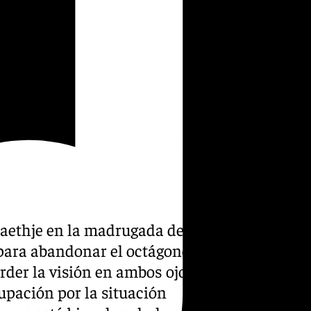
Gaethje en la madrugada del
 para abandonar el octágono y
erder la visión en ambos ojos.
upación por la situación