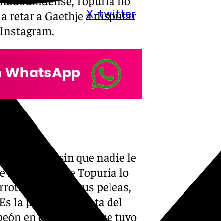
 estadounidense, Topuria no
X-twitter
 a retar a Gaethje a disputar
e Instagram.
ador yankee sin que nadie le
e intachable de Topuria lo
errotas en todas sus peleas,
Es la primera derrota del
peón en el combate que tuvo