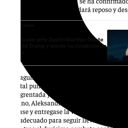
física del peleador, pero ya se ha confirmad
necesitará operarse y guardará reposo y d
NOTICIA RELACIONADA
Topuria cae ante Justin Gaethie frente
a Donald Trump y pierde su condición de
invicto
Las magulladuras en el rostro del campeón
hasta tal punto que perdió la vista de ambos 
ensangrentada y los pómulos con una inflam
hermano, Aleksandre Topuria, fue quien le di
la parase y entregase la victoria al rival, ya
era el adecuado para seguir llevando a cabo