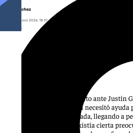
Jairo Sánchez
martes, 16 junio 2026, 18:57
Compartir:
Ilia Topuria rompió su invicto ante Justin 
lunes 5 de junio. El español necesitó ayuda
lo hizo con la cara destrozada, llegando a p
En el entorno de la UFC existía cierta preoc