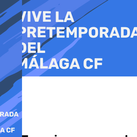
Ir
al
contenido
UFC