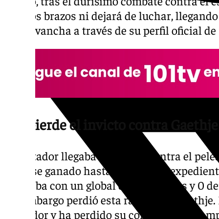
de ello, tras el durísimo combate contra el
baja los brazos ni dejará de luchar, llegando
una revancha a través de su perfil oficial d
Ilia pierde el invicto contra Gaethje
El Matador llegaba al choque contra el pele
hubiese ganado hasta la fecha. El expedient
colocaba con un global de 17 victorias y 0 d
sin embargo perdió esta racha con Gaethje. 
luchador y ha perdido su condición de cam