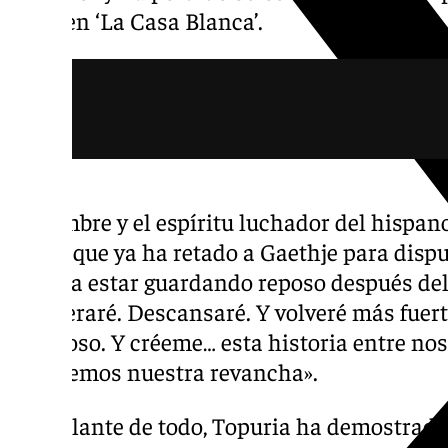
lugar en ‘La Casa Blanca’.
El hambre y el espíritu luchador del hispan
punto que ya ha retado a Gaethje para dispu
debería estar guardando reposo después de
recuperaré. Descansaré. Y volveré más fuer
peligroso. Y créeme… esta historia entre nos
Tendremos nuestra revancha».
Por delante de todo, Topuria ha demostrad