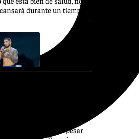
o que está bien de salud, no
escansará durante un tiempo.
 hispanogeorgiano llegaban
ojos, tenía la cara
ación severa. Por ello, su
jo al árbitro de la pelea que
 que el estado de Topuria no
 el enfrentamiento. A pesar