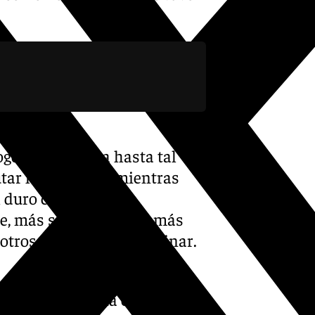
ogeorgiano llega hasta tal
tar la revancha, mientras
l duro combate: «Me
te, más sabio y mucho más
otros está lejos de terminar.
o ser una persona con mucha