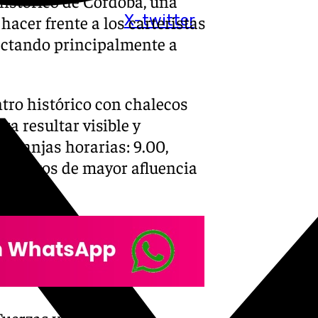
histórico de Córdoba, una
X-twitter
hacer frente a los carteristas
ectando principalmente a
ntro histórico con chalecos
a resultar visible y
 franjas horarias: 9.00,
momentos de mayor afluencia