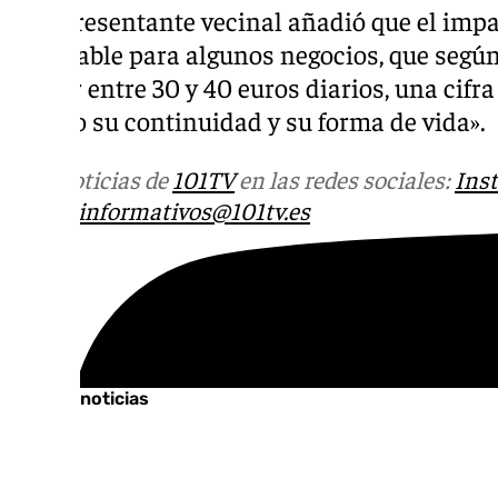
El representante vecinal añadió que el imp
es notable para algunos negocios, que según
perder entre 30 y 40 euros diarios, una cifra
mucho su continuidad y su forma de vida».
Más noticias de
101TV
en las redes sociales:
Ins
correo
informativos@101tv.es
Tags:
Córdoba
Últimas noticias