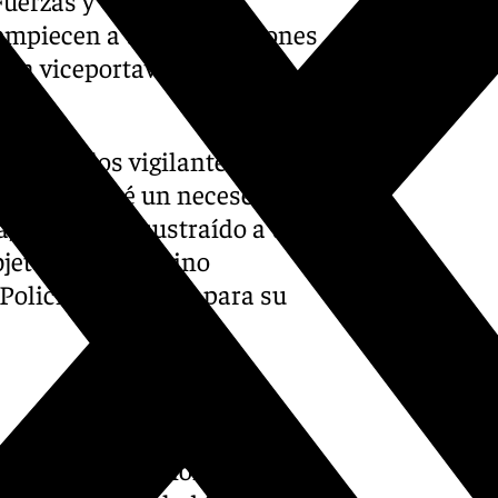
 Fuerzas y Cuerpos de
 empiecen a tomar decisiones
ó la viceportavoz de la
streno: los vigilantes
San Bartolomé un neceser
, había sido sustraído a una
jetos de valor, sino
Policía y a Sadeco para su
te de la asociación San