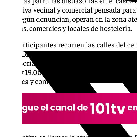
primeras patrullas disuasorias en el casco 
iniciativa vecinal y comercial pensada para 
que, según denuncian, operan en la zona af
turistas, comercios y locales de hostelería.
Los participantes recorren las calles del ce
amarillos y silbatos, una imagen pensada par
disuasoria. Las rondas se concentran en tres
13.00 y 19.00 horas, coincidiendo con los 
turística y comercial.