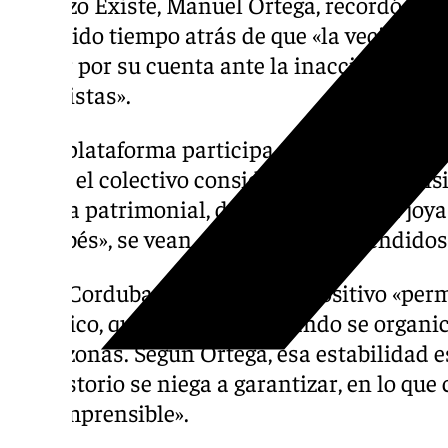
Lorenzo Existe, Manuel Ortega, recordó que 
advertido tiempo atrás de que «la vecindad 
actuar por su cuenta ante la inacción admini
carteristas».
En la plataforma participa también la Asoci
Desde el colectivo consideran «incomprensib
la zona patrimonial, descritos como «la joya
cordobés», se vean, a su juicio, desatendidos
Nodo Corduba reclama un dispositivo «perma
histórico, que no se retire cuando se organ
otras zonas. Según Ortega, esa estabilidad e
Consistorio se niega a garantizar, en lo que 
«incomprensible».