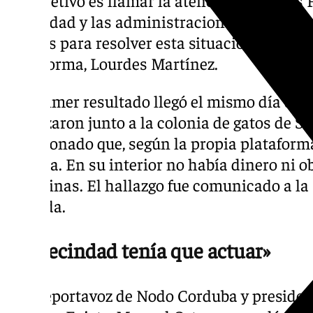
«El objetivo es llamar la atención sobre las
Seguridad y las administraciones para que
válidas para resolver esta situación», explic
plataforma, Lourdes Martínez.
Un primer resultado llegó el mismo día del e
localizaron junto a la colonia de gatos de 
abandonado que, según la propia plataforma
víctima. En su interior no había dinero ni ob
medicinas. El hallazgo fue comunicado a la 
retirada.
«La vecindad tenía que actuar»
El viceportavoz de Nodo Corduba y presiden