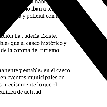
el colectivo ya había
y el comercio iban a tener que
strativa y policial con los
ación La Judería Existe.
le» que el casco histórico y
 de la corona del turismo
.
nente y estable» en el casco
icen eventos municipales en
s precisamente lo que el
califica de actitud