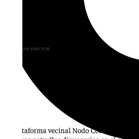
Rosa Haro
martes, 16 junio 2026, 21:32
Compartir:
La plataforma vecinal Nodo Corduba puso e