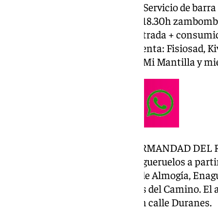
San Pedro. Horario de 12 a 00h. Servicio de barra
Actuaciones: 15.30h bingo; 17 a 18.30h zambomb
hasta las 23.30 horas. Precio entrada + consumi
años, entrada libre. Puntos de venta: Fisiosad, K
21 Electro Ángeluz, Casa Curro, Mi Mantilla y m
Por su parte, este sábado la HERMANDAD DEL R
su casa hermandad, en calle Higueruelos a partir
actuaciones del Coro Veracruz de Almogía, Enag
Rocío de Antequera y coro Sones del Camino. El a
invitación en Floristería Emi, en calle Duranes.