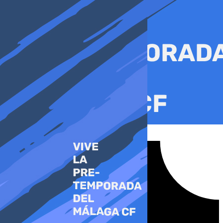
Ir
al
contenido
Tiktok