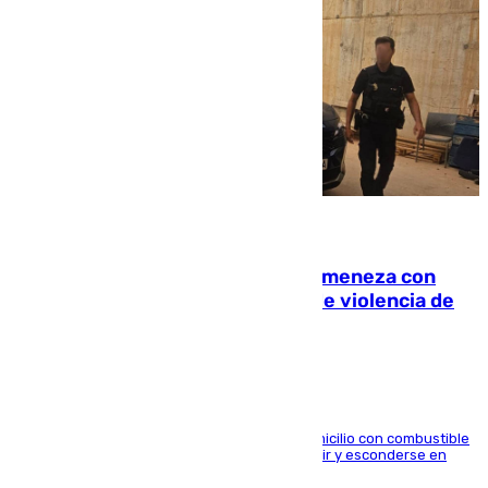
08.08.2026
Retiene a su mujer en su casa y ameneza con
quemar la vivienda: nuevo caso de violencia de
género en Málaga
El arrestado, de 54 años, habría rociado el domicilio con combustible
y habría impedido salir a la víctima antes de huir y esconderse en
una casa cercana