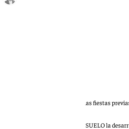
Antonio J. Palomo
jueves, 27 noviembre 2025, 10:17
Compartir:
Este fin de semana comienzan las fiestas previa
cofradías de Antequera.
Este sábado la cofradía del CONSUELO la desarroll