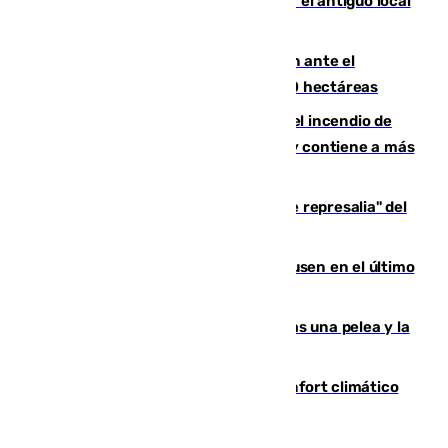
Centro de Málaga: La Tagliatella abre en el antiguo local
de Vox Sports Bar
Moreno pide extremar la precaución ante el
incendio de Niebla, que supera las 4.000 hectáreas
340 personas más desalojadas por el incendio de
Niebla, que mantiene a 410 evacuadas y contiene a más
de 500 efectivos trabajando
Italia responde ante las "medidas de represalia" del
Gobierno de Sánchez
El Sevilla se desinfla ante el Leverkusen en el último
ensayo (1-2)
Tensión en la prisión de Alhaurín tras una pelea y la
incautación de un punzón
Málaga contabiliza 148 zonas de confort climático
para enfrentar las altas temperaturas