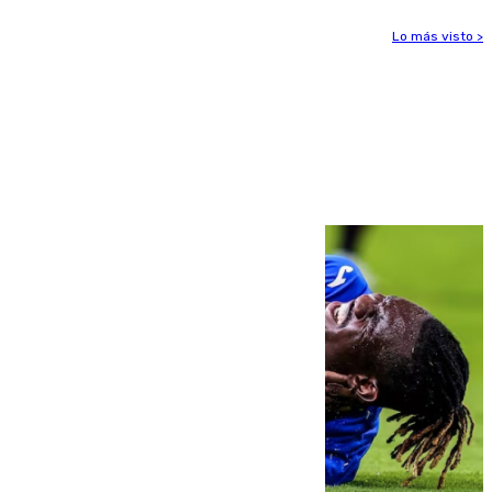
Lo más visto >
Más noticias
Ver más >