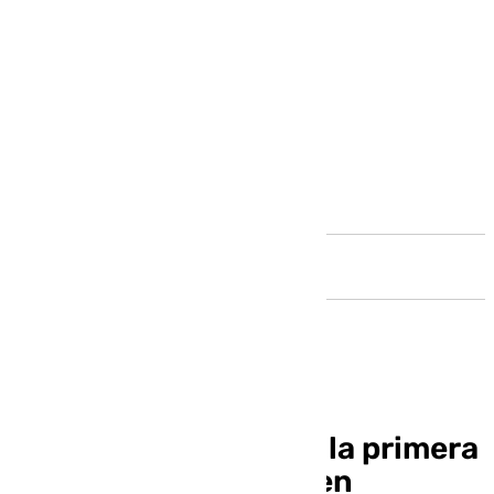
Andalucía
Agenda cofrade para la primera
semana de adviento en