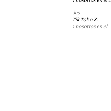
Más noticias de
101TV
en las redes
sociales:
Instagram
,
Facebook
,
Tik Tok
o
X
.
Puedes ponerte en contacto con nosotros en el
correo
informativos@101tv.es
Tags:
Últimas noticias