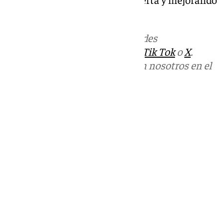
ha señalado el alcalde.
Más noticias de
101TV
en las redes
sociales:
Instagram
,
Facebook
,
Tik Tok
o
X
.
Puedes ponerte en contacto con nosotros en el
correo
informativos@101tv.es
Tags:
Últimas noticias