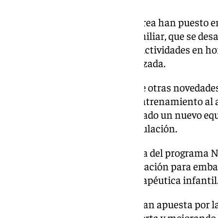
Para esta temporada, desde el área han puesto 
orientadas a la conciliación familiar, que se des
han destacado el desarrollo de actividades en ho
zona box y natación individualizada.
Además, han indicado que entre otras novedades
habilitará una nueva zona de entrenamiento al ai
solárium. Así como se ha instalado un nuevo eq
entrenamiento de la sala musculación.
También han indicado la mejora del programa N
de 6 a 12 grupos, incluyendo natación para emb
y tarde, además de natación terapéutica infantil
«En Antequera se realiza una gran apuesta por la
aumentando año tras año la oferta y mejorando 