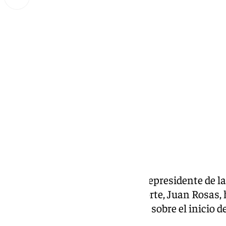
Miguel Alfonso
lunes, 2 septiembre 2024, 17:07
Compartir:
El alcalde Manolo Barón y el vicepresidente de l
responsable de Antequera Deporte, Juan Rosas, 
septiembre, en rueda de prensa, sobre el inicio de
parte del área.