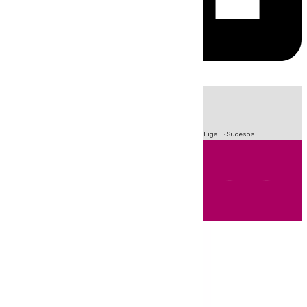
HOY
|
Fútbol
Primera División
Crisis Migratoria en Ceuta
LaLiga
Sucesos
Andalucía