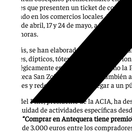
clientes que presenten un ticket de compra 
realizado en los comercios locales. Las entr
días 5 de abril, 17 y 24 de mayo, a las 12:00 ho
18:00 horas.
Además, se han elaborado diversos materia
carteles, dípticos, tótems informativos y lo
estratégicamente en lugares clave como la P
Biblioteca San Zoilo. La campaña también 
digitales y redes sociales para llegar a un 
Jorge del Pino, presidente de la ACIA, ha d
continuidad de actividades específicas desd
sorteo
“Comprar en Antequera tiene premio
regalo de 3.000 euros entre los compradores 