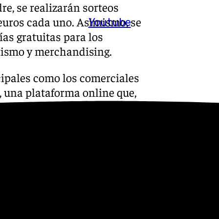
re, se realizarán sorteos
 euros cada uno. Asimismo, se
Youtube
as gratuitas para los
tismo y merchandising.
cipales como los comerciales
, una plataforma online que,
l año anterior y ha logrado
, consolidándose como una
erano.
ciudad”
busca consolidar a
tico de referencia,
 para residentes como para
ilia y una serie de incentivos