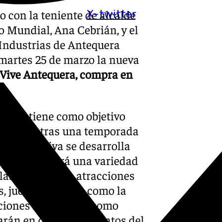
o con la teniente de alcalde
X-twitter
 Mundial, Ana Cebrián, y el
 Industrias de Antequera
 martes 25 de marzo la nueva
“Vive Antequera, compra en
mpaña tiene como objetivo
visitantes tras una temporada
La iniciativa se desarrolla
ulio y ofrecerá una variedad
 las principales atracciones
es, juegos gigantes como la
acciones hinchables como
larán en diferentes puntos del