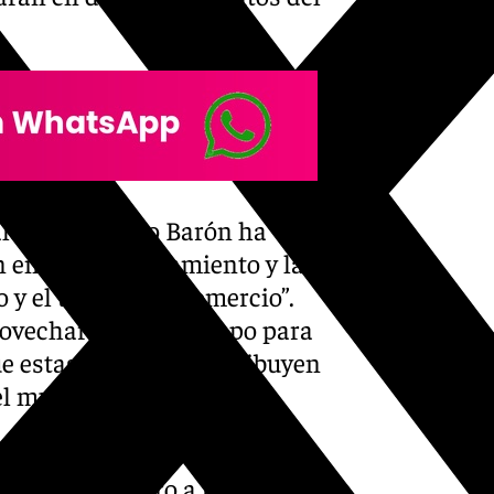
 alcalde Manolo Barón ha
 entre el Ayuntamiento y la
 y el turismo es comercio”.
ovechar el buen tiempo para
que estas compras contribuyen
l municipio.
 como parte de la campaña, se
alles del centro a los