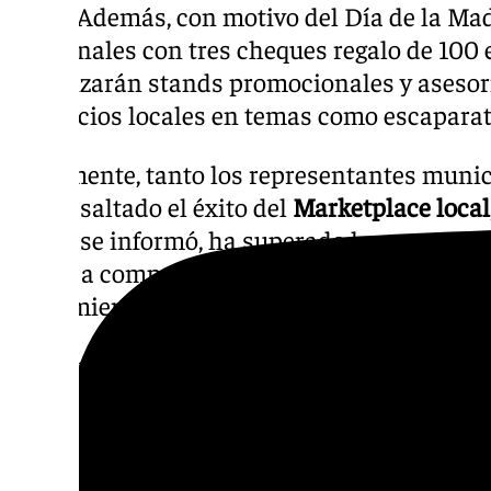
junio. Además, con motivo del Día de la Mad
adicionales con tres cheques regalo de 100
organizarán stands promocionales y asesorí
comercios locales en temas como escapara
Finalmente, tanto los representantes muni
han resaltado el éxito del
Marketplace local
según se informó, ha superado las ventas de
atraer a compradores de otras localidades
herramienta clave para el comercio antequ
La campaña
“Vive Antequera, compra en tu 
Antequera como un destino comercial y turís
ofreciendo una experiencia atractiva tanto
visitantes. Con actividades para toda la fam