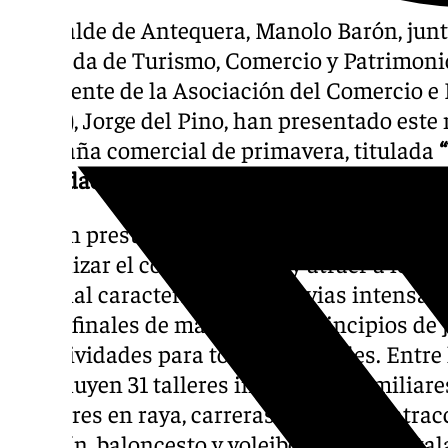
El alcalde de Antequera, Manolo Barón, junt
delegada de Turismo, Comercio y Patrimonio
presidente de la Asociación del Comercio e
(ACIA), Jorge del Pino, han presentado este
campaña comercial de primavera, titulada
tu ciudad”
.
Con un presupuesto de 16.000 euros, la ca
revitalizar el comercio local y atraer a los 
invernal caracterizada por lluvias intensas. 
desde finales de marzo hasta principios de j
de actividades para todas las edades. Entre
se incluyen 31 talleres infantiles y familiar
oca y tres en raya, carreras de sacos, y atr
futbolín, baloncesto y voleibol, que se insta