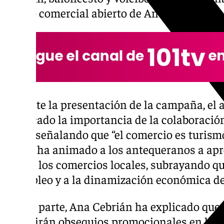
centro comercial abierto de Antequera.
Durante la presentación de la campaña, el
destacado la importancia de la colaboración
ACIA, señalando que “el comercio es turismo
Barón ha animado a los antequeranos a apr
visitar los comercios locales, subrayando 
al empleo y a la dinamización económica de
Por su parte, Ana Cebrián ha explicado que
repartirán obsequios promocionales en las c