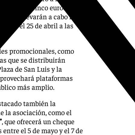
superior a cinco euros
egas se llevarán a cabo los
ras, y el 25 de abril a las
les promocionales, como
nas que se distribuirán
laza de San Luis y la
aprovechará plataformas
público más amplio.
estacado también la
e la asociación, como el
”
, que ofrecerá un cheque
entre el 5 de mayo y el 7 de