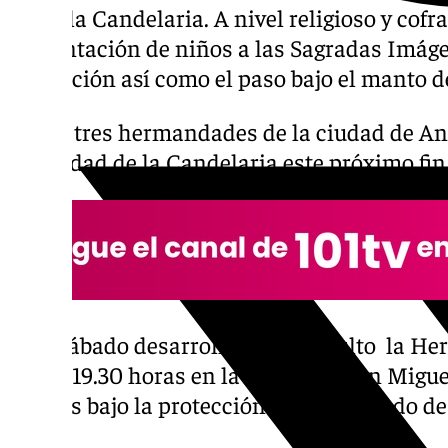
como la Candelaria. A nivel religioso y cofra
presentación de niños a las Sagradas Imáge
protección así como el paso bajo el manto 
Hasta tres hermandades de la ciudad de An
festividad de la Candelaria este próximo fi
Este sábado desarrollará dicho culto la Her
de las 19.30 horas en la iglesia de San Migu
y niñas bajo la protección del Simpecado de 