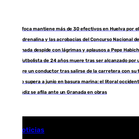
El Infoca mantiene más de 30 efectivos en Huelva por el
La adrenalina y las acrobacias del Concurso Nacional d
Granada despide con lágrimas y aplausos a Pepe Habic
Un futbolista de 24 años muere tras ser alcanzado por 
Muere un conductor tras salirse de la carretera con su 
Julio supera a junio en basura marina: el litoral occid
El Cádiz se afila ante un Granada en obras
Más noticias