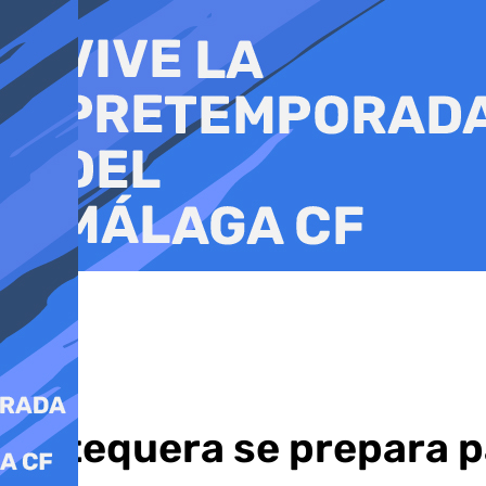
Ir
al
contenido
Antequera se prepara pa