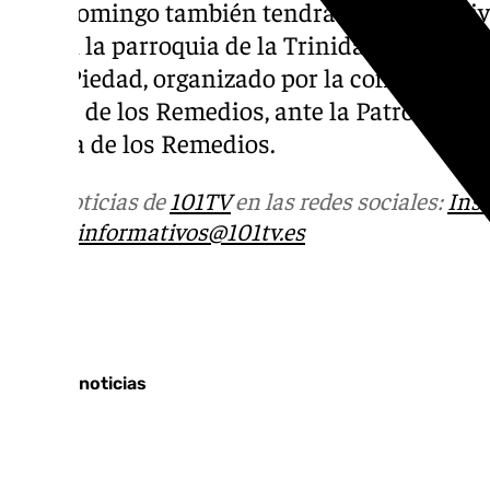
Este domingo también tendrá lugar la festiv
12h en la parroquia de la Trinidad con el pa
de la Piedad, organizado por la cofradía del 
iglesia de los Remedios, ante la Patrona M
Señora de los Remedios.
Más noticias de
101TV
en las redes sociales:
Ins
correo
informativos@101tv.es
Tags:
Últimas noticias