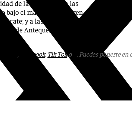
idad de la Candelaria a las
so bajo el manto de la Virgen
Rescate; y a las 13h en la
ariana de Antequera, Nuestra
tagram
,
Facebook
,
Tik Tok
o
X
. Puedes ponerte en 