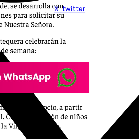
de, se desarrolla con
X-twitter
nes para solicitar su
de Nuestra Señora.
tequera celebrarán la
n de semana:
mandad del Rocío, a partir
el. Con la bendición de niños
la Virgen del Rocío.