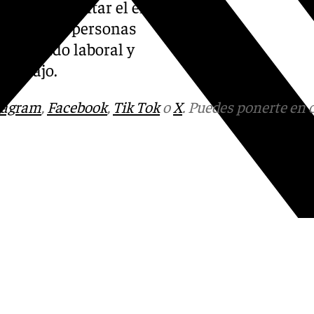
jetivo fomentar el empleo en
emporal de personas
l mercado laboral y
 trabajo.
tagram
,
Facebook
,
Tik Tok
o
X
. Puedes ponerte en 