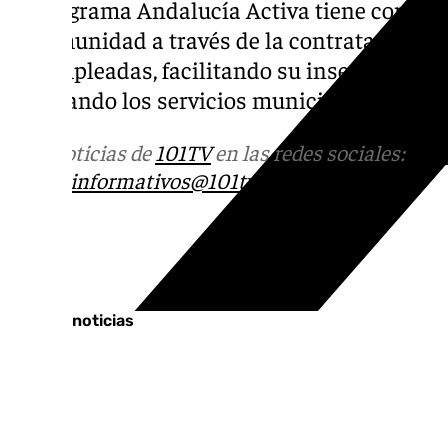
El programa Andalucía Activa tiene como ob
la comunidad a través de la contratación t
desempleadas, facilitando su inserción en e
mejorando los servicios municipales con su
Más noticias de
101TV
en las redes sociales:
Ins
correo
informativos@101tv.es
Tags:
Últimas noticias