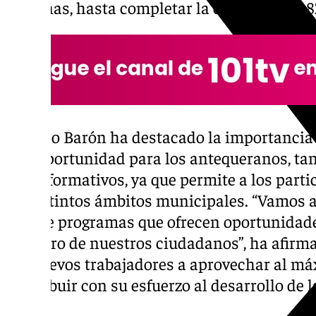
semanas, hasta completar la cifra total de 
Manolo Barón ha destacado la importancia
una oportunidad para los antequeranos, tan
como formativos, ya que permite a los parti
en distintos ámbitos municipales. “Vamos 
tipo de programas que ofrecen oportunidade
el futuro de nuestros ciudadanos”, ha afirm
los nuevos trabajadores a aprovechar al má
contribuir con su esfuerzo al desarrollo de l