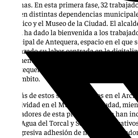
personas. En esta primera fase, 32 trabaja
labor en distintas dependencias municipale
Histórico y el Museo de la Ciudad. El alcal
Barón, ha dado la bienvenida a los trabajad
Municipal de Antequera, espacio en el que 
comenzado su labor centrada en la digitaliza
documentación, contribuyendo al posiciona
de Antequera como uno de los más avanzad
este ámbito.
Además de estos seis empleados en el Archi
su actividad en el Museo de la Ciudad, mient
trabajadores de esta primera fase se han i
como Agua del Torcal y Servicios Operativos
la progresiva adhesión de nuevos trabajador