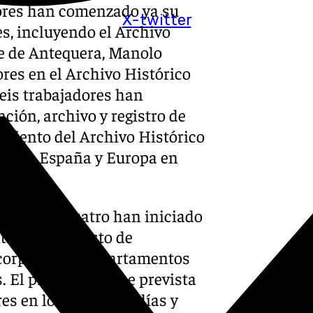
dores han comenzado ya su
X-twitter
s, incluyendo el Archivo
de de Antequera, Manolo
ores en el Archivo Histórico
seis trabajadores han
ción, archivo y registro de
miento del Archivo Histórico
os de España y Europa en
vo, otros cuatro han iniciado
ras que el resto de
ncorporado a departamentos
. El programa tiene prevista
es en los próximos días y