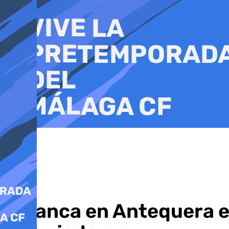
Ir
al
contenido
Arranca en Antequera el