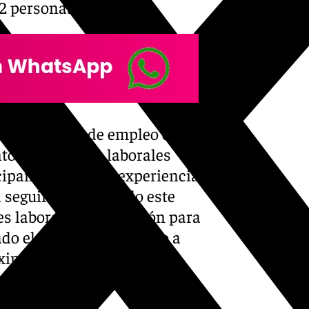
82 personas.
 de este plan de empleo como
to en términos laborales
cipantes adquirir experiencia
a seguir promoviendo este
s laborales y formación para
ado el Alcalde, animando a
ximo esta experiencia y a
a ciudad.