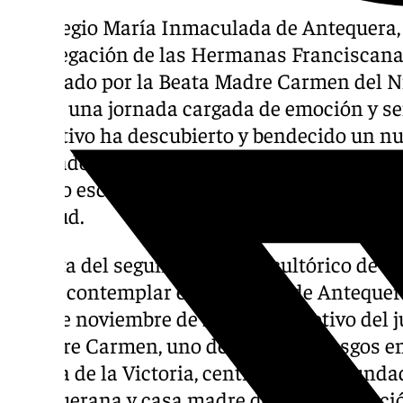
El Colegio María Inmaculada de Antequera, 
congregación de las Hermanas Franciscana
y fundado por la Beata Madre Carmen del Ni
jueves una jornada cargada de emoción y se
educativo ha descubierto y bendecido un nu
dedicado a su fundadora, que desde hoy per
recinto escolar como un signo permanente 
gratitud.
Se trata del segundo grupo escultórico de es
puede contemplar en la ciudad de Antequera
mes de noviembre de 2024, con motivo del ju
a Madre Carmen, uno de similares rasgos en
Señora de la Victoria, centro también funda
antequerana y casa madre de la congregació