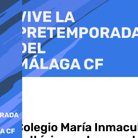
Ir
al
contenido
El Colegio María Inmac