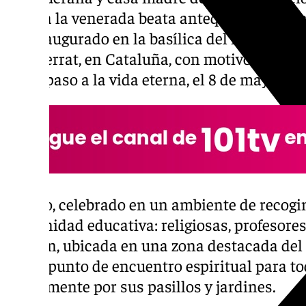
culto a la venerada beata antequerana. Así 
del inaugurado en la basílica del monasteri
Monserrat, en Cataluña, con motivo de la ce
de su paso a la vida eterna, el 8 de mayo de 
El acto, celebrado en un ambiente de recogim
comunidad educativa: religiosas, profesores
imagen, ubicada en una zona destacada del 
en un punto de encuentro espiritual para to
diariamente por sus pasillos y jardines.