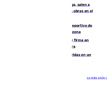
Los vecinos de Pedregalejo en Málaga, salen a
protestar en contra del resultado de las obras en el
paseo marítimo
Un incendio en un local del puerto deportivo de
Fuengirola genera una gran susto en la zona
Daniel Mérida derriba a Griekspoor y firma en
Montreal el mejor resultado de su carrera
Dos personas mueren y tres son heridas en un
accidente de tráfico en Utrera
Lo más visto >
Más noticias
Ver más >