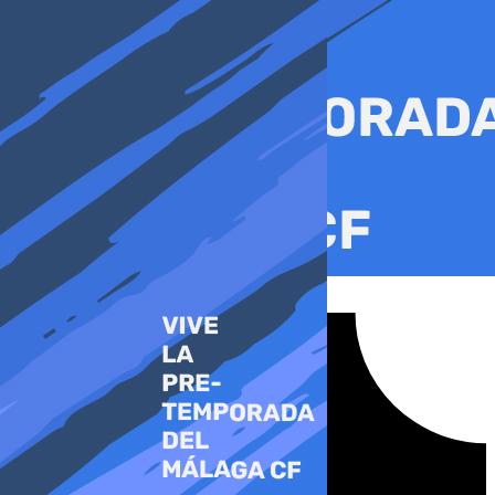
Ir
al
contenido
Tiktok