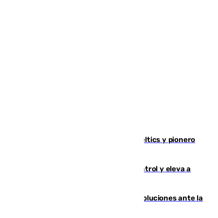
Muere Don Nelson, leyenda de los Celtics y pionero
desde el banquillo de la NBA
El incendio de Niebla avanza sin control y eleva a
8.000 las hectáreas afectadas
Más de 15.000 ceutíes claman por soluciones ante la
crisis migratoria