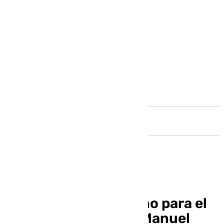
Andalucía
El Delegado Diocesano para el
Clero y vicario Juan Manuel