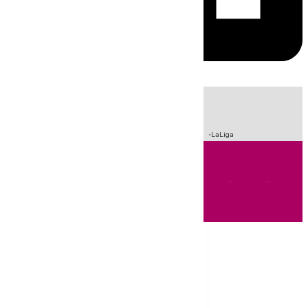
HOY
|
Incendios
Sucesos
Crisis Migratoria en Ceuta
Fútbol
LaLiga
Andalucía