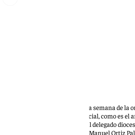
Miguel Alfonso
miércoles, 22 enero 2025, 19:46
Compartir:
Esta semana la Iglesia celebra la semana de la o
Cristianos, en un año muy especial, como es el a
hablaremos de estas citas con el delegado diocesa
episcopal, el antequerano Juan Manuel Ortiz P