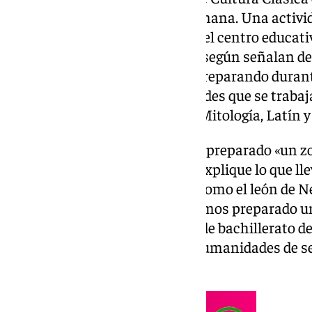
mitología griega y mitología romana. Una activi
diferentes escenarios y zonas del centro educati
un centenar de alumnos y que, según señalan des
Remedios Escobar, «llevamos preparando durante
conocer muchas de las actividades que se traba
asignatura de Cultura Clásica, Mitología, Latín y
Además, han señalado que han preparado «un zoo
alumnado de cuarto de la ESO explique lo que lle
diferentes figuras mitológicas como el león de Ne
Leda. Por otro lado, también hemos preparado un
que hay a través del alumnado de bachillerato de
escenificado por alumnos de Humanidades de se
Perséfone y Deméter».