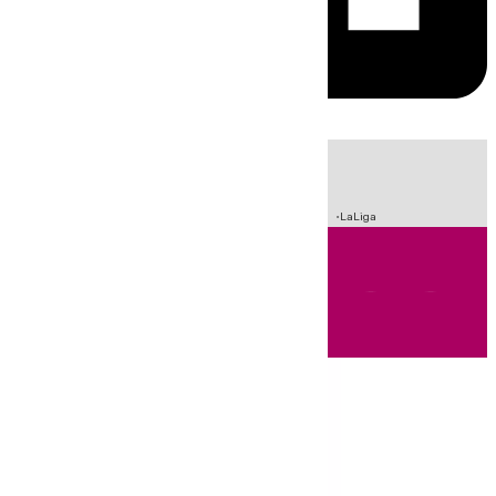
HOY
|
Incendios
Sucesos
Crisis Migratoria en Ceuta
Fútbol
LaLiga
Andalucía