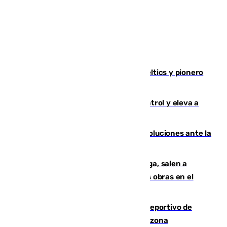
Muere Don Nelson, leyenda de los Celtics y pionero
desde el banquillo de la NBA
El incendio de Niebla avanza sin control y eleva a
8.000 las hectáreas afectadas
Más de 15.000 ceutíes claman por soluciones ante la
crisis migratoria
Los vecinos de Pedregalejo en Málaga, salen a
protestar en contra del resultado de las obras en el
paseo marítimo
Un incendio en un local del puerto deportivo de
Fuengirola genera una gran susto en la zona