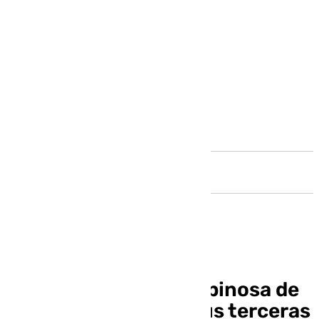
Andalucía
El Instituto Pedro Espinosa de
Antequera celebra sus terceras