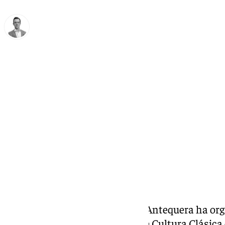
Antonio J. Palomo
viernes, 21 febrero 2025, 12:30
Compartir:
El Instituto Pedro Espinosa de Antequera ha org
febrero sus terceras jornadas de Cultura Clásica