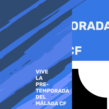
Ir
al
contenido
Tiktok