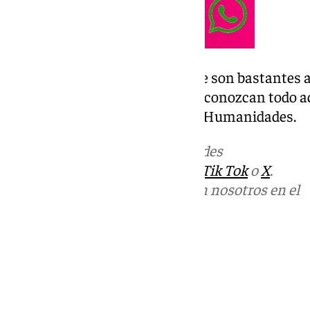
De esta forma, han indicado que son bastantes a
alumnado disfrute y sobre todo conozcan todo aq
asignaturas del bachillerato de Humanidades.
Más noticias de
101TV
en las redes
sociales:
Instagram
,
Facebook
,
Tik Tok
o
X
.
Puedes ponerte en contacto con nosotros en el
correo
informativos@101tv.es
Tags:
Últimas noticias