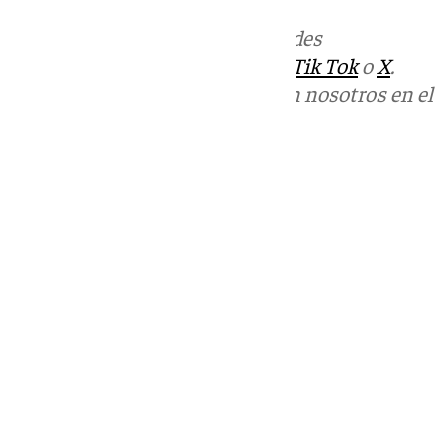
Más noticias de
101TV
en las redes
sociales:
Instagram
,
Facebook
,
Tik Tok
o
X
.
Puedes ponerte en contacto con nosotros en el
correo
informativos@101tv.es
Tags:
KM0 Antequera
Últimas noticias