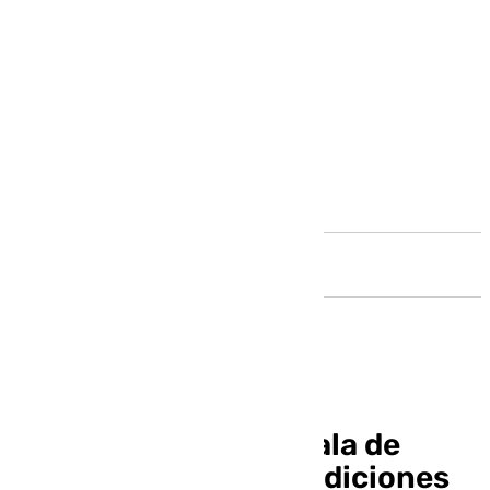
Andalucía
Elena Melero, concejala de
Fiestas Mayores y Tradiciones