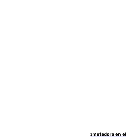
El año 2007, una generación muy prometedora en el