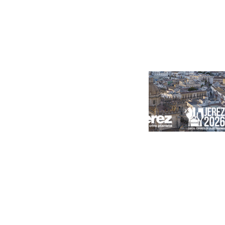
Portada
Andalucía
Sevilla
Málaga
Granada