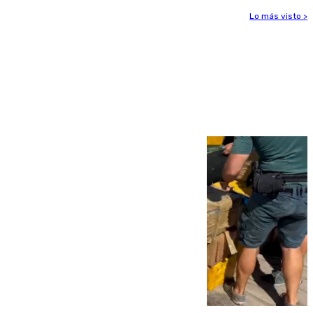
Lo más visto >
Más noticias
Ver más >