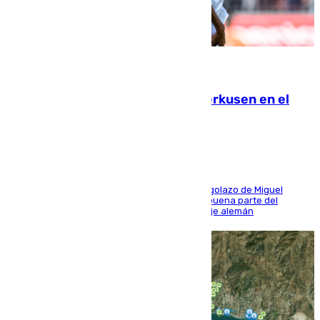
08.08.2026
El Sevilla se desinfla ante el Leverkusen en el
último ensayo (1-2)
El conjunto de Luis García se adelantó con un golazo de Miguel
Sierra y ofreció buenas sensaciones durante buena parte del
encuentro, pero acabó cediendo ante el empuje alemán