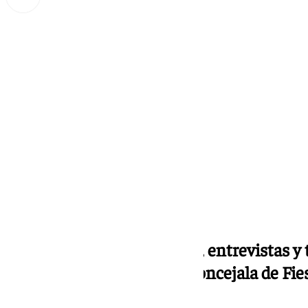
Miguel Alfonso
martes, 10 diciembre 2024, 18:35
Compartir:
KM0 Antequera: magazine, entrevistas y t
diciembre. Elena Melero, concejala de Fie
de Antequera