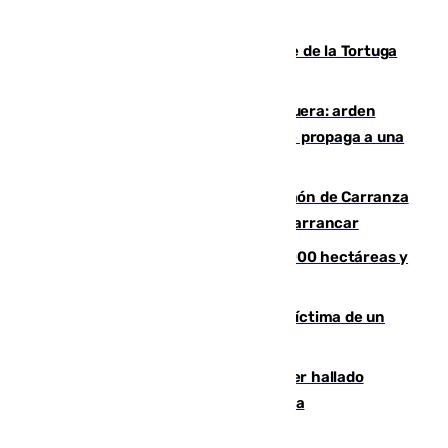
mundo del fútbol
Incendio forestal en el paraje Monte de la Tortuga
de Málaga
Incendio en un vertedero de Antequera: arden
chatarra, muebles y palets y el fuego se propaga a una
zona de monte
Las Palmas conquista el Trofeo Ramón de Carranza
y somete a un Cádiz que no termina de arrancar
El incendio de Niebla alcanza las 8.000 hectáreas y
mantiene desalojadas a 474 personas
El tenista checho Lehecka, nueva víctima de un
Rafa Jódar que está siendo imparable
Muere un hombre de 58 años tras ser hallado
inconsciente en una piscina en Cómpeta