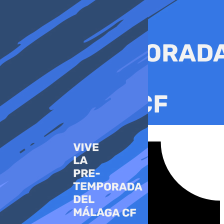
Ir
al
contenido
Tiktok