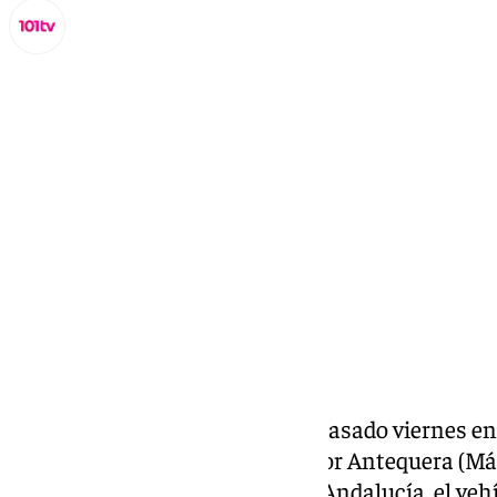
Miguel Alfonso
sábado, 4 octubre 2025, 10:33
Compartir:
Un hombre perdió la vida este pasado viernes en 
en la carretera A-45 a su paso por Antequera (M
servicio de Emergencias 112 de Andalucía, el veh