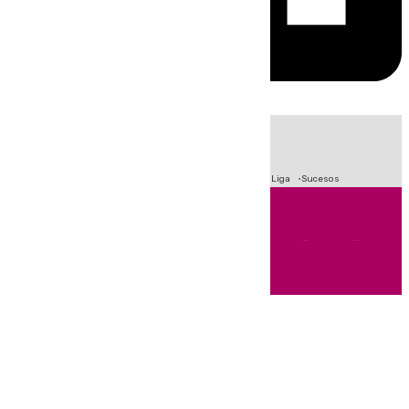
HOY
|
Fútbol
Primera División
Crisis Migratoria en Ceuta
LaLiga
Sucesos
Andalucía