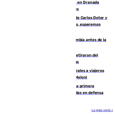
Controlado un incendio de rastrojos en Granada
junto a la autovía y al Callejón de Nogales
Juanfran Funes, sobre las lesiones de Carlos Dotor y
Fernando Calero: “Estamos preocupados, esperemos
que no sea nada”
Felipe VI refuerza los lazos con Colombia antes de la
llegada del nuevo presidente
Fernando Calero y Carlos Dotor se retiraron del
encuentro contra el Ceuta con molestias
España restablece controles temporales a viajeros
procedentes de Italia como repuesta a Meloni
El Málaga cae ante el Ceuta y suma la primera
derrota de la pretemporada dejando dudas en defensa
Lo más visto >