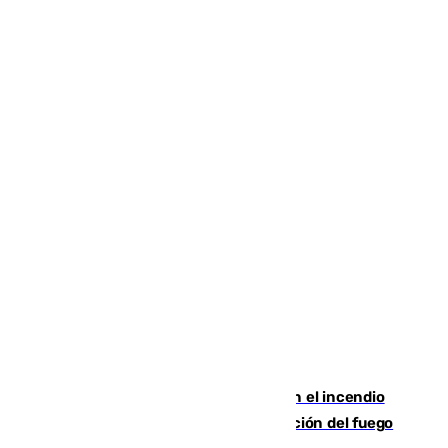
Activado el nivel 2 de emergencia en el incendio
forestal de Niebla por la compleja evolución del fuego