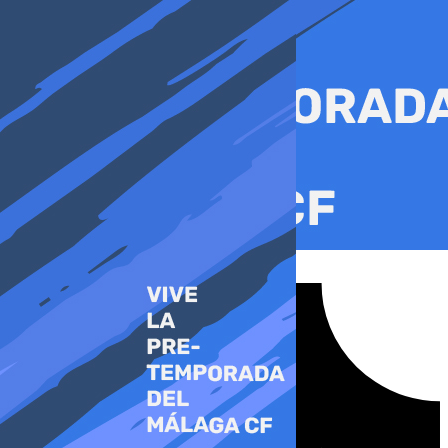
Ir
al
contenido
Tiktok