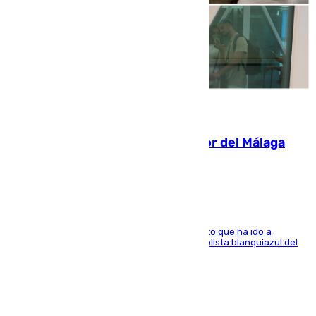
07.08.2026
Isco, la nueva mascota del jugador del Málaga
Dani Lorenzo
El centrocampista marbellí es ‘padre’ de un gato que ha ido a
recoger a Vigo y su nombre es como el exfutbolista blanquiazul del
Arroyo de la Miel