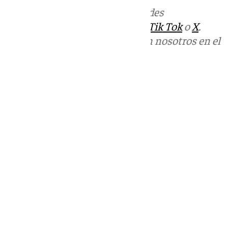
Más noticias de
101TV
en las redes
sociales:
Instagram
,
Facebook
,
Tik Tok
o
X
.
Puedes ponerte en contacto con nosotros en el
correo
informativos@101tv.es
Tags:
Últimas noticias