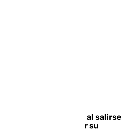
Andalucía
Fallece un conductor al salirse
de la carretera y arder su