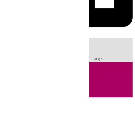
HOY
|
Sucesos
Crisis Migratoria en Ceuta
Fútbol
Incendios
LaLiga
Andalucía