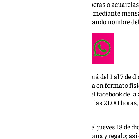
lápices, ceras, rotuladores, temperas o acuarela
enviar una fotografía de su obra mediante mensa
facebook de la hermandad indicando nombre del
El plazo de entrega de dibujos será del 1 al 7 de 
el ganador luego entregue la obra en formato físi
participantes se publicarán en el facebook de la 
y se podrá votar hasta el día 18 a las 21.00 horas
más «me gusta».
La obra ganadora se anunciará el jueves 18 de di
redes sociales y recibirá un diploma y regalo; as