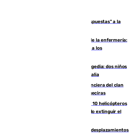
Más de 15.000 ceutíes reclaman "respuestas" a la
crisis migratoria
Buenas noticias para el Málaga desde la enfermería:
Juan Cruz se incorpora con normalidad a los
entrenamientos
Una venganza familiar acaba en tragedia: dos niños
y un adulto mueren en una piscina en Italia
Golpe definitivo a la estructura financiera del clan
de los hermanos Sánchez Castro en Algeciras
Más de 600 bomberos, 169 medios y 10 helicópteros
están desplegados en la zona intentando extinguir el
incendio de Niebla
El eclipse provocará 1,5 millones de desplazamientos
adicionales por carretera