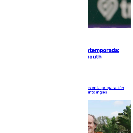
10.08.2026
La ‘delicatessen’ de Isco en la pretemporada:
pisadita y cañito ante el Bournemouth
El malagueño sigue mejorando sus sensaciones en la preparación
veraniega con minutos de calidad ante el conjunto inglés