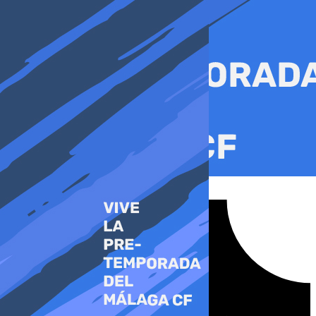
Ir
al
contenido
Tiktok