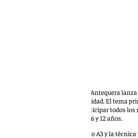
Antonio J. Palomo
jueves, 13 noviembre 2025, 16:47
Compartir:
La Archicofradía del Rosario de Antequera lanza 
de su concurso de dibujo de Navidad. El tema pri
Virgen del Rosario y podrán participar todos los
edades comprendidas entre los 6 y 12 años.
El tamaño de la obra será en A4 o A3 y la técnica