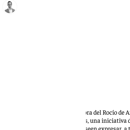
Antonio J. Palomo
lunes, 17 noviembre 2025, 13:26
Compartir:
La Hermandad de Nuestra Señora del Rocío de A
Concurso de postales navideñas, una iniciativa 
hermanas de 6 a 15 años que deseen expresar, a tr