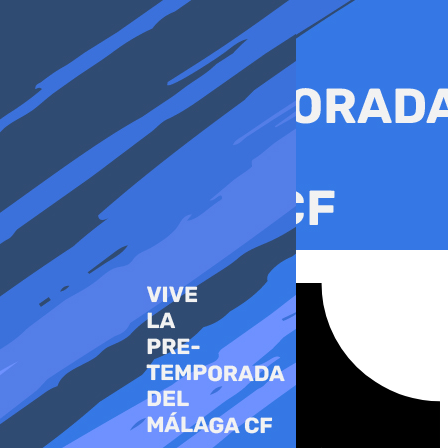
Ir
al
contenido
Tiktok