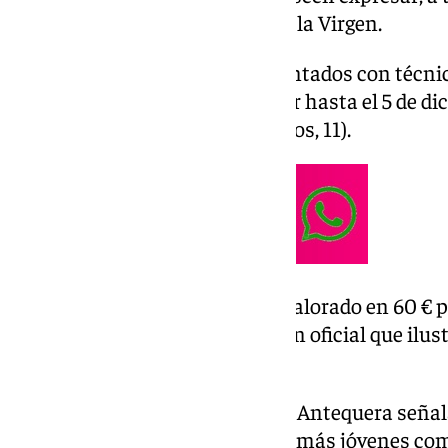
Navidad rociera y su devoción a la Virgen.
Los trabajos, deberán ser presentados con técnic
horizontal, pudiendose entregar hasta el 5 de di
Casa Hermandad (C/ Higueruelos, 11).
El ganador recibirá un premio valorado en 60 € p
Agustín, y su obra será la imagen oficial que ilus
la Hermandad.
Desde la Hermandad rociera de Antequera señala
oportunidad única para que los más jóvenes comp