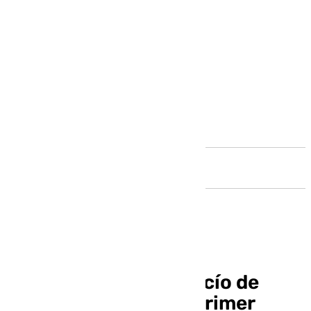
Andalucía
La Hermandad del Rocío de
Antequera lanza su primer