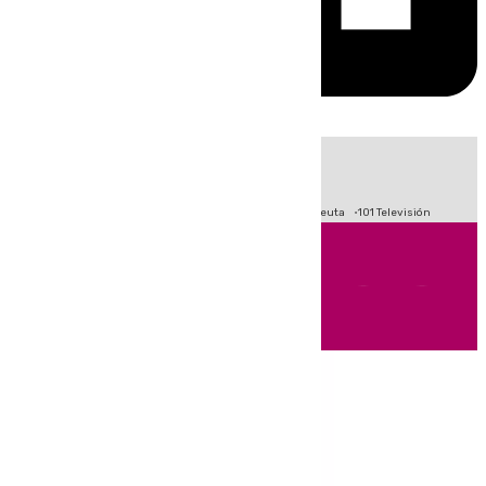
HOY
|
Fútbol
Primera División
LaLiga
Crisis Migratoria en Ceuta
101 Televisión
Andalucía