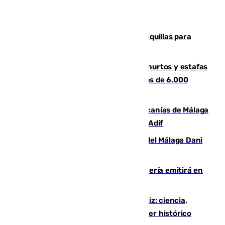
El mercado de Jerez refrigera sus taquillas para
facilitar las compras a sus visitantes
Detenida una pareja por presuntos hurtos y estafas
en Málaga tras ser descubiertos con más de 6.000
euros
Retrasos y cancelaciones en el Cercanías de Málaga
por una avería en la infraestructura de Adif
Isco, la nueva mascota del jugador del Málaga Dani
Lorenzo
El observatorio de Calar Alto de Almería emitirá en
directo el eclipse solar del 12 de agosto
El «Trío de Eclipses» arranca en Cádiz: ciencia,
naturaleza y seguridad ante un atardecer histórico