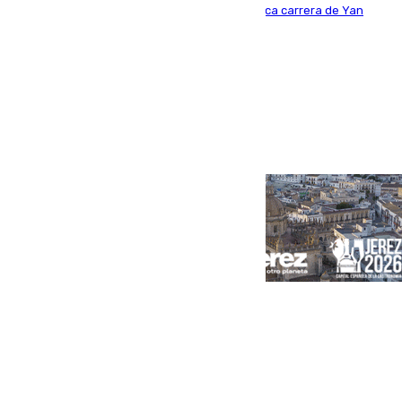
Del filial pepinero a récord absoluto: la meteórica carrera de Yan
Diomande en solo doce meses
Portada
Andalucía
Sevilla