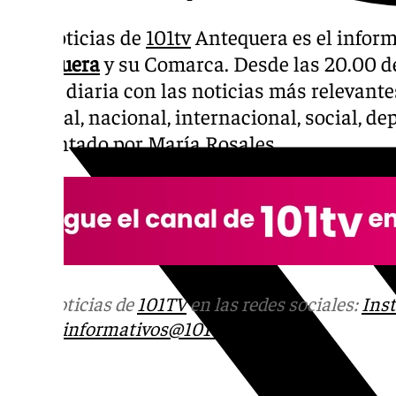
Las noticias de
101tv
Antequera es el inform
Antequera
y su Comarca. Desde las 20.00 de 
la cita diaria con las noticias más relevante
regional, nacional, internacional, social, d
Presentado por María Rosales.
Más noticias de
101TV
en las redes sociales:
Ins
correo
informativos@101tv.es