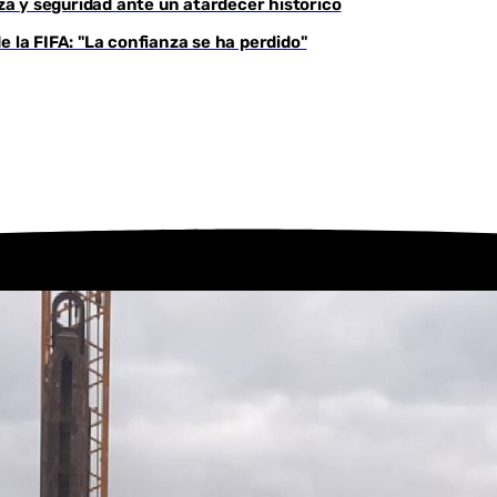
eza y seguridad ante un atardecer histórico
 la FIFA: "La confianza se ha perdido"
Youtube