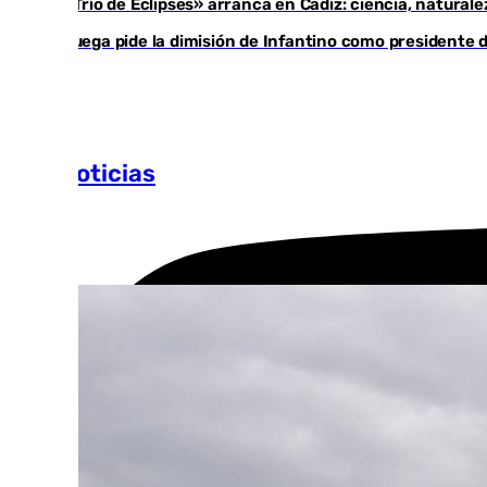
El «Trío de Eclipses» arranca en Cádiz: ciencia, natural
Noruega pide la dimisión de Infantino como presidente de
Más noticias
Ver más >