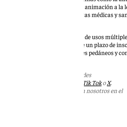
manualidades (pintura en tela), animación a la l
escritura creativa, gestión de citas médicas y s
online.
Se llevará a cabo en los edificios de usos múltip
en horario de tarde y abriéndose un plazo de ins
través de los respectivos alcaldes pedáneos y con
11 de octubre.
Más noticias de
101TV
en las redes
sociales:
Instagram
,
Facebook
,
Tik Tok
o
X
.
Puedes ponerte en contacto con nosotros en el
correo
informativos@101tv.es
Tags:
Últimas noticias