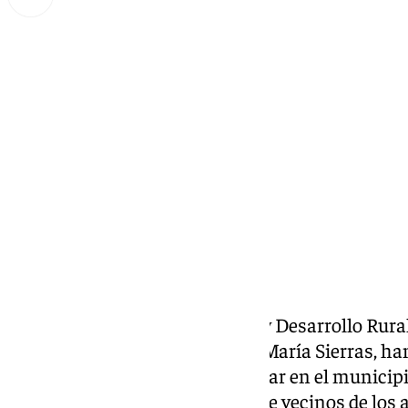
Miguel Alfonso
jueves, 12 septiembre 2024, 10:50
Compartir:
El concejal delegado de Anejos y Desarrollo Rura
concejal de Familia y Mayores, María Sierras, ha
una nueva iniciativa a desarrollar en el municip
de espacios de convivencia entre vecinos de los 