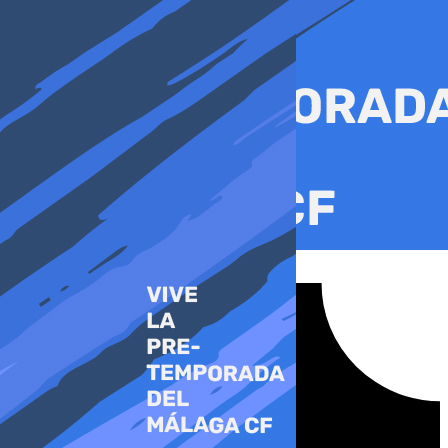
Ir
al
contenido
Tiktok