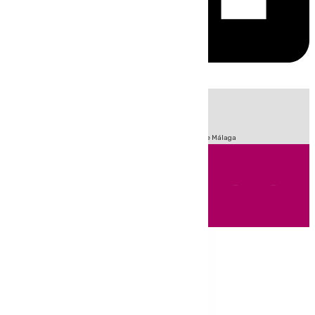
HOY
|
Fútbol
Sucesos
Primera División
Incendios
Feria de Málaga
Andalucía