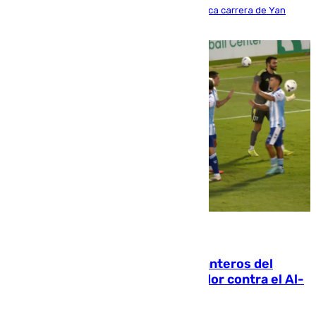
Del filial pepinero a récord absoluto: la meteórica carrera de Yan
Diomande en solo doce meses
06.08.2026
Ya se han estrenado los tres delanteros del
Málaga: Eneko Jauregui, bigoleador contra el Al-
Arabi SC