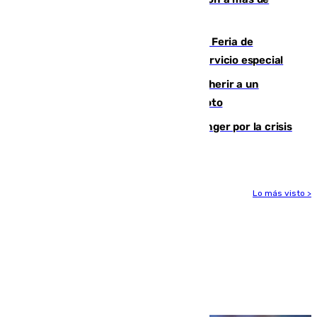
2.000 migrantes de forma ilegal
¿Hasta qué hora abre el Metro en la Feria de
Málaga? Consulta las frecuencias del servicio especial
Detenido un hombre en Málaga por herir a un
Guardia Civil tras atropellarle con su moto
El Barça cancela un amistoso en Tánger por la crisis
en la frontera con Ceuta
Lo más visto >
Más noticias
Ver más >