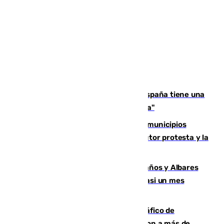
Javier Fernández: "El Gobierno de España tiene una
preocupación y una prioridad con Sevilla"
Las ferias de verano de numerosos municipios
andaluces se quedan sin cohetes: el sector protesta y la
Junta mantiene el protocolo
Los ministros Marlaska, Robles, Bolaños y Albares
comparecerán por las crisis de Ceuta casi un mes
después
Cae una de las mayores redes de tráfico de
personas y droga en España: introdujeron a más de