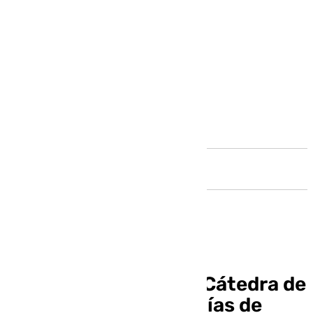
Andalucía
Presentada la nueva Cátedra de
Mayores en las pedanías de