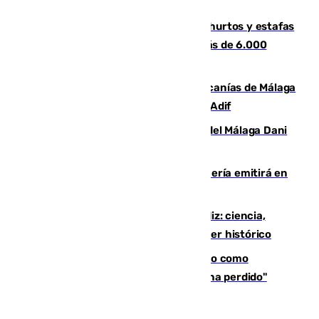
facilitar las compras a sus visitantes
Detenida una pareja por presuntos hurtos y estafas
en Málaga tras ser descubiertos con más de 6.000
euros
Retrasos y cancelaciones en el Cercanías de Málaga
por una avería en la infraestructura de Adif
Isco, la nueva mascota del jugador del Málaga Dani
Lorenzo
El observatorio de Calar Alto de Almería emitirá en
directo el eclipse solar del 12 de agosto
El «Trío de Eclipses» arranca en Cádiz: ciencia,
naturaleza y seguridad ante un atardecer histórico
Noruega pide la dimisión de Infantino como
presidente de la FIFA: "La confianza se ha perdido"