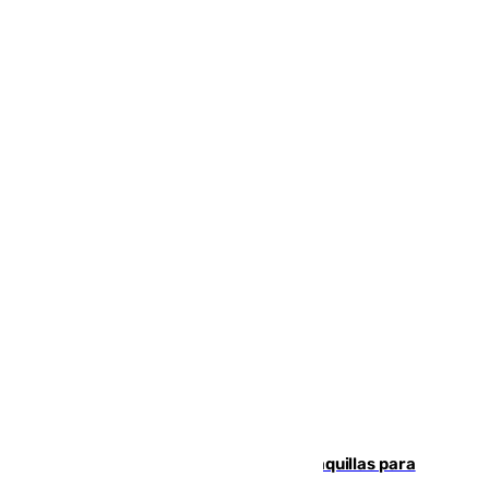
El mercado de Jerez refrigera sus taquillas para