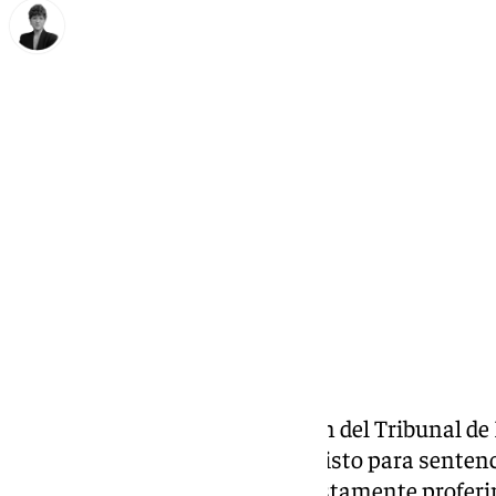
María Rosales
miércoles, 29 octubre 2025, 12:10
Compartir:
La Sección Civil y de Instrucción del Tribunal d
Antequera (Málaga) ha dejado visto para sentenci
contra una paciente por supuestamente proferi