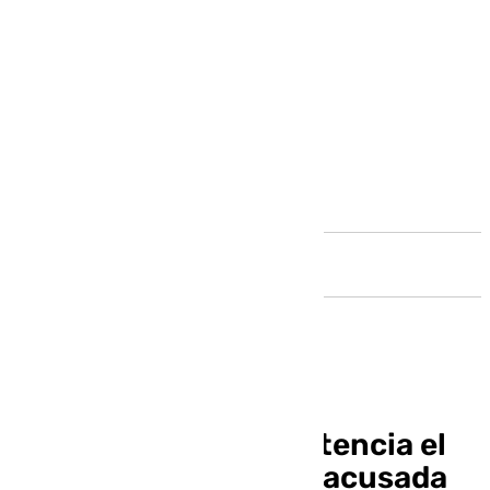
Andalucía
Queda visto para sentencia el
juicio a una paciente acusada