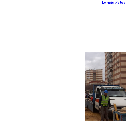
Lo más visto >
Más noticias
Ver más >