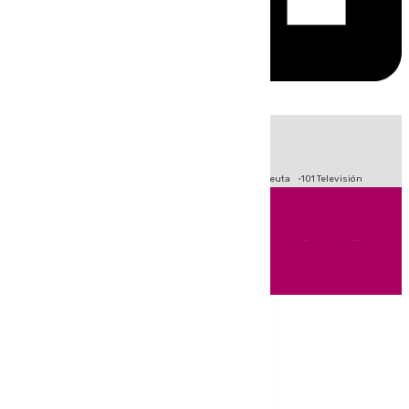
HOY
|
Fútbol
Primera División
LaLiga
Crisis Migratoria en Ceuta
101 Televisión
Andalucía