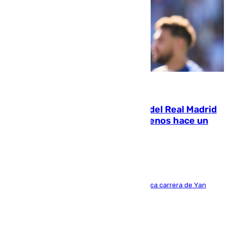
07.08.2026
El fichaje más caro de la historia del Real Madrid
costaba 105 millones de euros menos hace un
año y jugaba en Leganés
Del filial pepinero a récord absoluto: la meteórica carrera de Yan
Diomande en solo doce meses