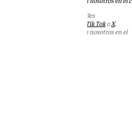
Puedes ponerte en contacto con nosotros en el 
Más noticias de
101TV
en las redes
sociales:
Instagram
,
Facebook
,
Tik Tok
o
X
.
Puedes ponerte en contacto con nosotros en el
correo
informativos@101tv.es
Tags:
Últimas noticias