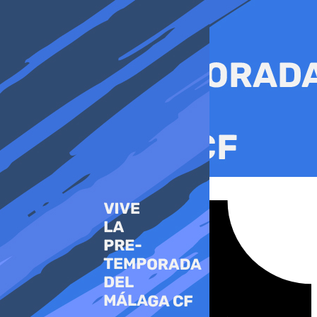
Ir
al
contenido
Tiktok