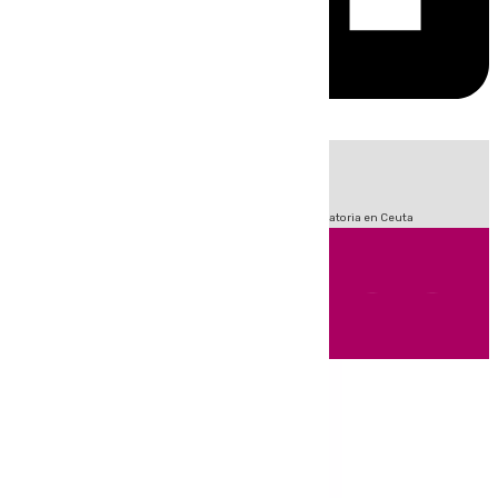
HOY
|
Fútbol
Sucesos
LaLiga
Primera División
Crisis Migratoria en Ceuta
Andalucía