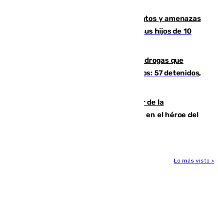
un tren con una catenaria caída
Detenido en Estepona por malos tratos y amenazas
de muerte a su pareja en presencia de sus hijos de 10
años y 11 meses
Desarticulada una red de tráfico de drogas que
introducía la mercancía desde Marruecos: 57 detenidos,
cuatro de ellos en Andalucía
Ferrán Torres, nombrado embajador de la
Comunidad Valenciana tras convertirse en el héroe del
Mundial
Lo más visto >
Más noticias
Ver más >