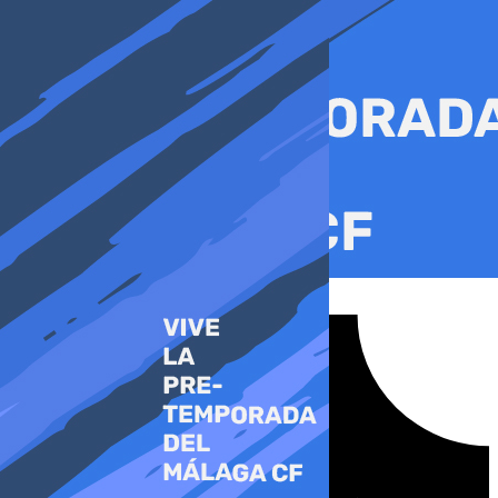
Ir
al
contenido
Tiktok