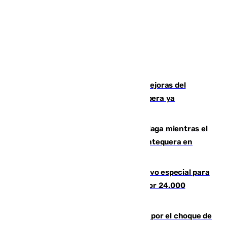
La inversión del Ayuntamiento en mejoras del
entorno del Prado de San Sebastián supera ya
1.600.000 euros
El taró tiñe de niebla la costa de Málaga mientras el
calor se concentra en el interior con Antequera en
aviso amarillo
La Guardia Civil prepara un dispositivo especial para
el eclipse del 12 de agosto compuesto por 24.000
agentes
Cortado el Cercanías C-2 de Málaga por el choque de