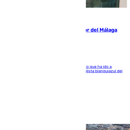
07.08.2026
Isco, la nueva mascota del jugador del Málaga
Dani Lorenzo
El centrocampista marbellí es ‘padre’ de un gato que ha ido a
recoger a Vigo y su nombre es como el exfutbolista blanquiazul del
Arroyo de la Miel