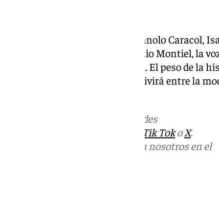
Folclore Popular
De Juan Breva, García Lorca, Manolo Caracol, Isabe
presentes como el pintor Antonio Montiel, la voz
arranque espontaneo de la Lupi. El peso de la hi
este lugar de memoria que convivirá entre la mod
esencia de autóctono.
Más noticias de
101TV
en las redes
sociales:
Instagram
,
Facebook
,
Tik Tok
o
X
.
Puedes ponerte en contacto con nosotros en el
correo
informativos@101tv.es
Tags:
Últimas noticias