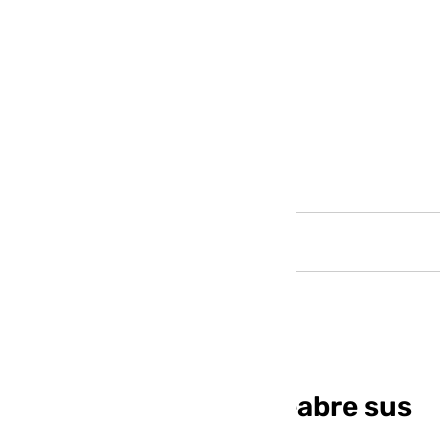
Andalucía
El Café de Chinitas reabre sus
puertas