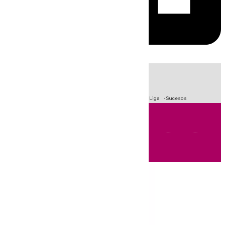
HOY
|
Fútbol
Primera División
Crisis Migratoria en Ceuta
LaLiga
Sucesos
Andalucía