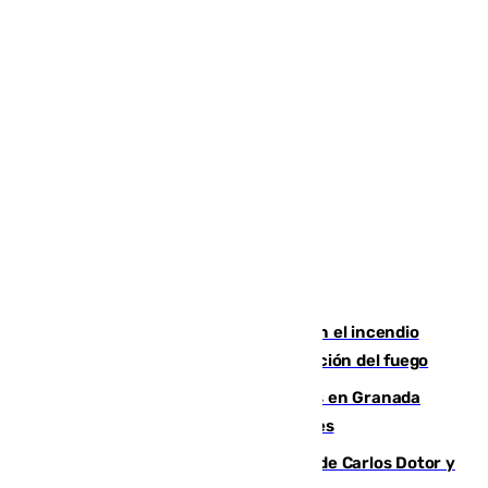
Activado el nivel 2 de emergencia en el incendio
forestal de Niebla por la compleja evolución del fuego
Controlado un incendio de rastrojos en Granada
junto a la autovía y al Callejón de Nogales
Juanfran Funes, sobre las lesiones de Carlos Dotor y