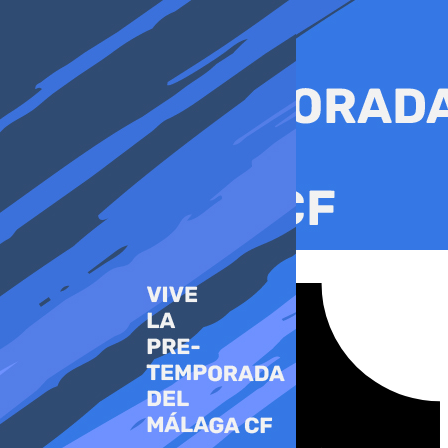
Ir
al
contenido
Tiktok