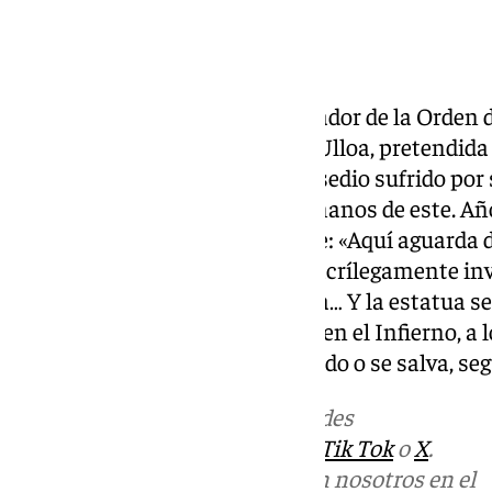
Argumento
Don Gonzalo de Ulloa, comendador de la Orden de
monja en Sevilla, doña Inés de Ulloa, pretendida
con fama de libertino. Ante el asedio sufrido por
a duelo a don Juan y falleció a manos de este. A
lápida en el cementerio que dice: «Aquí aguarda de
/ la venganza de un traidor» y sacrílegamente inv
estatua que preside la sepultura… Y la estatua s
antes de irse le convida a cenar en el Infierno, a 
accede. Finalmente, es condenado o se salva, segú
Más noticias de
101TV
en las redes
sociales:
Instagram
,
Facebook
,
Tik Tok
o
X
.
Puedes ponerte en contacto con nosotros en el