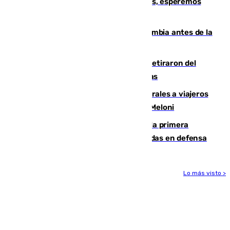
Fernando Calero: “Estamos preocupados, esperemos
que no sea nada”
Felipe VI refuerza los lazos con Colombia antes de la
llegada del nuevo presidente
Fernando Calero y Carlos Dotor se retiraron del
encuentro contra el Ceuta con molestias
España restablece controles temporales a viajeros
procedentes de Italia como repuesta a Meloni
El Málaga cae ante el Ceuta y suma la primera
derrota de la pretemporada dejando dudas en defensa
Lo más visto >
Más noticias
Ver más >