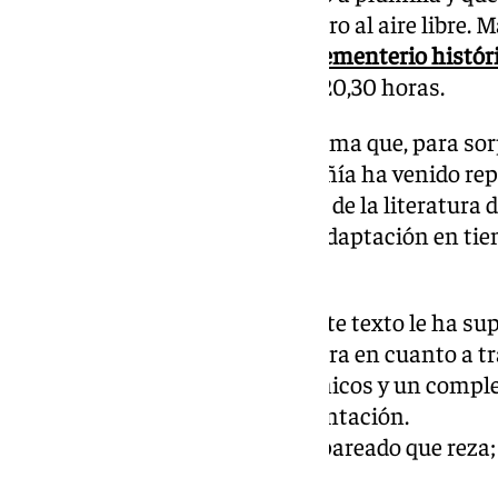
representado como obra de teatro al aire libre. 
próximo 2 de noviembre en el
cementerio histór
teatro en dos pases: 19 horas y 20,30 horas.
Con una expectación por la misma que, para sorp
hay billetes’, ya que esta compañía ha venido re
Tenorio’
(adaptación del clásico de la literatura d
últimos 10 años, incluida una adaptación en ti
éxito sobresaliente.
El propio Nieto reconoce que este texto le ha s
que ha tenido una dificultad extra en cuanto a tr
adaptación a los espacios escénicos y un comple
garantizar el éxito de la representación.
Una obra que se resume en un pareado que reza
ni plazo que no se cumpla”
.