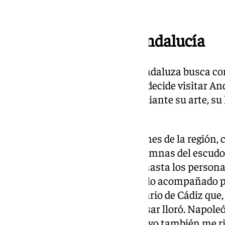
compuestas por Hans Zimmer.
Rendidos al visitar Andalucía
Esa composición puramente andaluza busca cont
rendición. La de todo aquel que decide visitar A
ante el legado de una tierra mediante su arte, su
pura.
Así, el spot navega por los orígenes de la región,
sostiene con fuerza las dos columnas del escud
mientras Dinklage repasa que hasta los personaj
cayeron ante Andalucía, todo ello acompañado p
y tambores de la Banda del Rosario de Cádiz que,
cofrade a la campaña: “Julio César lloró. Napole
descansa. Y aquí, en Andalucía, yo también me ri