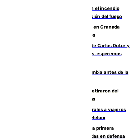
Activado el nivel 2 de emergencia en el incendio
forestal de Niebla por la compleja evolución del fuego
Controlado un incendio de rastrojos en Granada
junto a la autovía y al Callejón de Nogales
Juanfran Funes, sobre las lesiones de Carlos Dotor y
Fernando Calero: “Estamos preocupados, esperemos
que no sea nada”
Felipe VI refuerza los lazos con Colombia antes de la
llegada del nuevo presidente
Fernando Calero y Carlos Dotor se retiraron del
encuentro contra el Ceuta con molestias
España restablece controles temporales a viajeros
procedentes de Italia como repuesta a Meloni
El Málaga cae ante el Ceuta y suma la primera
derrota de la pretemporada dejando dudas en defensa