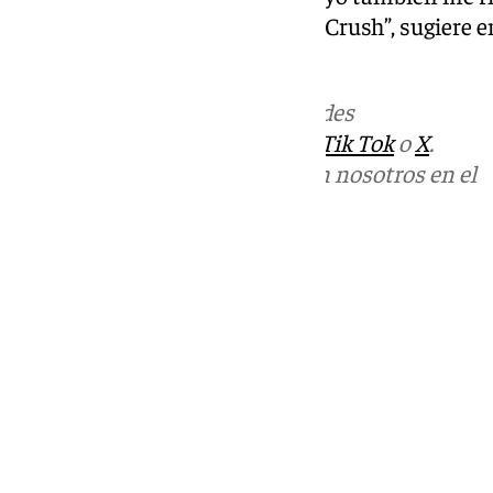
resistas. Ríndete al Andalusian Crush”, sugiere 
el vídeo.
Más noticias de
101TV
en las redes
sociales:
Instagram
,
Facebook
,
Tik Tok
o
X
.
Puedes ponerte en contacto con nosotros en el
correo
informativos@101tv.es
Tags:
Últimas noticias