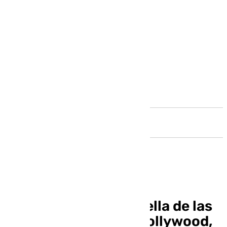
Andalucía
Hans Zimmer, la estrella de las
bandas sonoras de Hollywood,