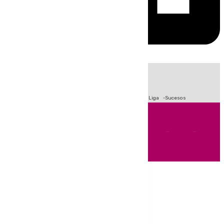
HOY
|
Fútbol
Primera División
Crisis Migratoria en Ceuta
LaLiga
Sucesos
Andalucía