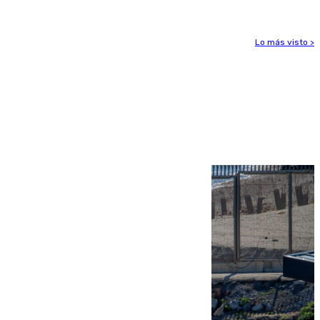
Lo más visto >
Más noticias
Ver más >