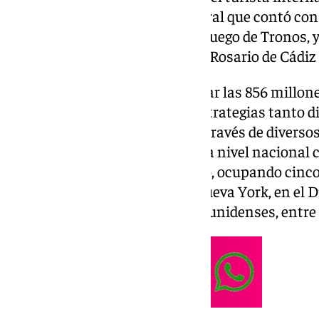
producción audiovisual magistral que contó con 
el famoso Tyrion Lannister de Juego de Tronos, y
Banda de Cornetas y Tambores Rosario de Cádiz 
Esta campaña consiguió superar las 856 millone
mediante la combinación de estrategias tanto di
llegar así a un público mayor a través de diverso
dejó ver en enclaves conocidos a nivel nacional
sino que llegó a cruzar el charco, ocupando cinc
mismísimo Times Square de Nueva York, en el Di
principales aeropuertos estadounidenses, entre e