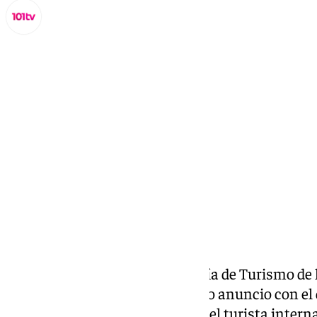
Miguel Alfonso
martes, 29 octubre 2024, 21:41
Compartir:
Hace ahora un año, la Consejería de Turismo de 
‘Andalusian Crush’, un llamativo anuncio con el
Andalucía en el punto de mira del turista intern