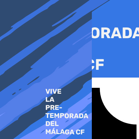
Ir
al
contenido
Tiktok