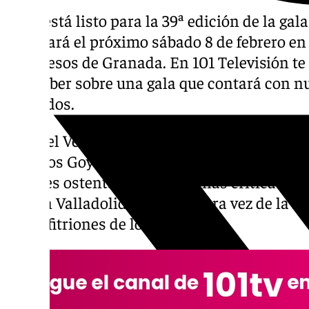
Todo está listo para la 39ª edición de la gal
celebrará el próximo sábado 8 de febrero en
Congresos de Granada. En 101 Televisión te 
que saber sobre una gala que contará con 
invitados.
Maribel Verdú y Leonor Watling serán las e
Premios Goya 2025, cogiendo así el relevo d
quienes ostentaron muy buenas críticas en 
año en Valladolid. Es la primera vez de la h
las anfitriones de los Goya.