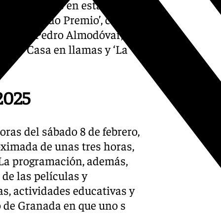
des favoritas en esta 39ª
guen ‘Segundo Premio’, con
ado’, de Pedro Almodóvar, con
nes y ‘Casa en llamas y ‘La
2025
oras del sábado 8 de febrero,
oximada de unas tres horas,
 La programación, además,
de las películas y
s, actividades educativas y
o de Granada en que uno s