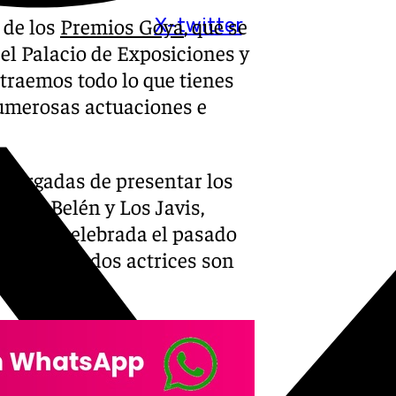
a de los
Premios Goya
, que se
X-twitter
 el Palacio de Exposiciones y
traemos todo lo que tienes
numerosas actuaciones e
ncargadas de presentar los
e Ana Belén y Los Javis,
la gala celebrada el pasado
istoria que dos actrices son