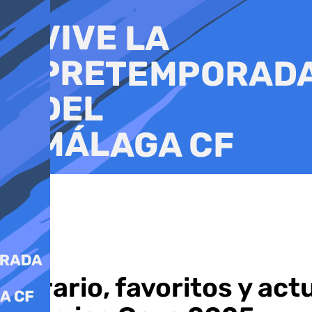
Ir
al
contenido
Horario, favoritos y act