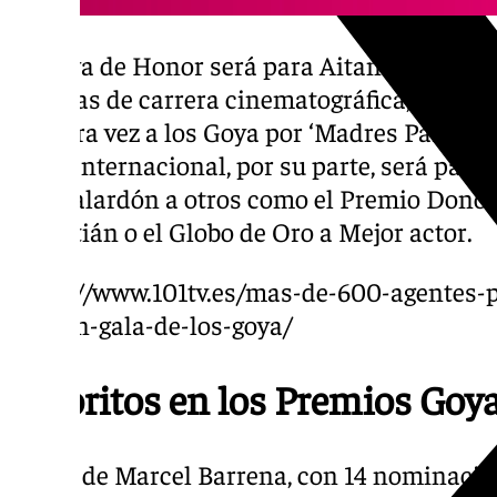
El Goya de Honor será para Aitana Sánchez-
décadas de carrera cinematográfica, Sánch
primera vez a los Goya por ‘Madres Paralela
Goya Internacional, por su parte, será para
este galardón a otros como el Premio Donost
Sebastián o el Globo de Oro a Mejor actor.
https://www.101tv.es/mas-de-600-agentes-p
la-gran-gala-de-los-goya/
Favoritos en los Premios Goy
‘El 47’, de Marcel Barrena, con 14 nominacione