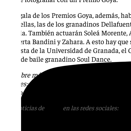
En la gala de los Premios Goya, además, h
Entre ellas, las de los granadinos Dellafuen
Estrella. También actuarán Soleá Morente, 
Rigoberta Bandini y Zahara. A esto hay que 
Orquesta de la Universidad de Granada, el C
grupo de baile granadino Soul Dance.
Descubre más noticias de 101Tv en las rede
sociales:
Instagram
,
Facebook
,
Tik Tok
o
X
.
con nosotros en el correo
informativos@101t
Más noticias de
101TV
en las redes sociales:
Ins
correo
informativos@101tv.es