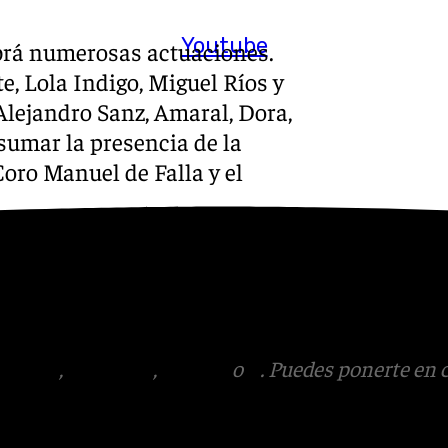
Youtube
abrá numerosas actuaciones.
te, Lola Indigo, Miguel Ríos y
Alejandro Sanz, Amaral, Dora,
sumar la presencia de la
oro Manuel de Falla y el
s
 Puedes ponerte en contacto
v.es
tagram
,
Facebook
,
Tik Tok
o
X
. Puedes ponerte en 