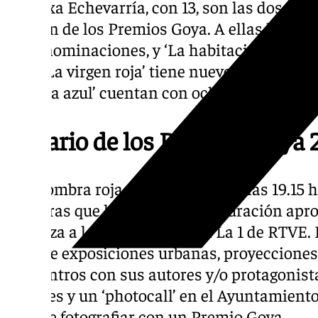
Arantxa Echevarría, con 13, son las dos gran
edición de los Premios Goya. A ellas les si
once nominaciones, y ‘La habitación de al l
diez. ‘La virgen roja’ tiene nueve nominacio
estrella azul’ cuentan con ocho.
Horario de los Premios Goya 
La alfombra roja dará comienzo a las 19.15 h
mientras que la gala, con una duración apr
empieza a las 22.00 horas en La 1 de RTVE.
incluye exposiciones urbanas, proyecciones 
encuentros con sus autores y/o protagonista
sociales y un ‘photocall’ en el Ayuntamient
epuede fotografiar con un Premio Goya.