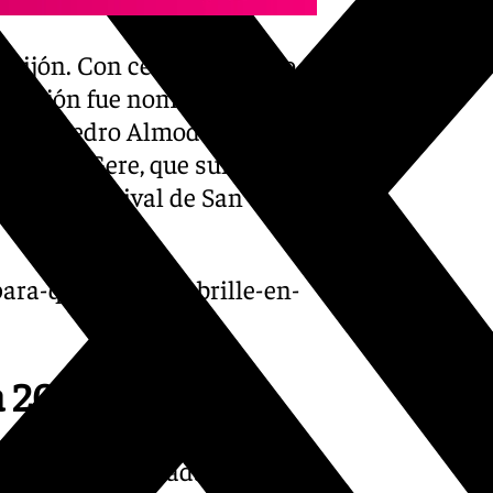
Gijón. Con cerca de cuatro
ez-Gijón fue nominada por
s’, de Pedro Almodóvar. El
 Richard Gere, que sumará
ia del Festival de San
ara-que-granada-brille-en-
a 2025
s, y ‘La infiltrada’, de