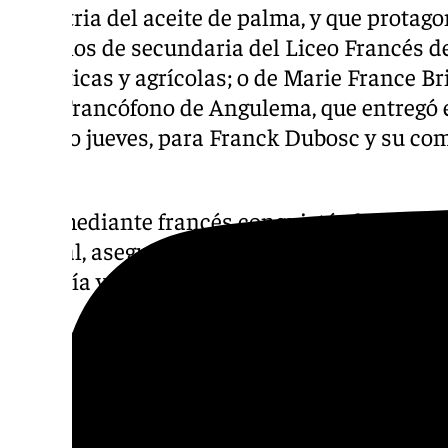
industria del aceite de palma, y que protag
alumnos de secundaria del Liceo Francés d
climáticas y agrícolas; o de Marie France Bri
Cine Francófono de Angulema, que entregó e
pasado jueves, para Franck Dubosc y su com
Jura’.
El comediante francés conquistó al público 
festival, asegurando su satisfacción por hab
gustaría ver como espectador» con su singu
Igualmente, el ganador del Premio a la Mejor
Jurado Joven del certamen, David Oelhoffen
martes 15 de octubre para presentar su prem
mur’. La película está basada en la novela 