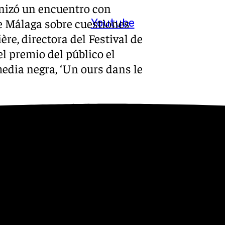
onizó un encuentro con
e Málaga sobre cuestiones
Youtube
ère, directora del Festival de
l premio del público el
edia negra, ‘Un ours dans le
malagueño con su visita al
er hecho «la película que le
lar sentido del humor.
 Película, entregado por el
, estuvo presente el pasado
iado film, ‘Le quatrième
de título homónimo de Sorj