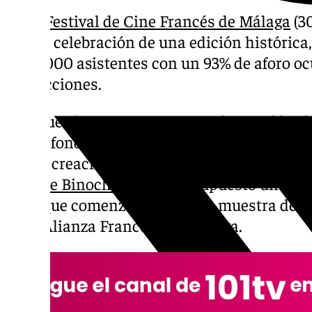
El 30
Festival de Cine Francés de Málaga
(3
tras la celebración de una edición histórica
de 16.000 asistentes con un 93% de aforo o
proyecciones.
Y es que el certamen que cumple tres décad
francófono en la capital de la Costa del Sol
con la creación del primer premio honorífico
Juliette Binoche
, lo que ha supuesto un pas
de lo que comenzó siendo una muestra de ci
de la Alianza Francesa de Málaga.