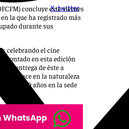
0FCFM) concluye este viernes
X-twitter
, en la que ha registrado más
cupado durante sus
as celebrando el cine
 ha contado en esta edición
 y la entrega de éste a
o de avance en la naturaleza
ne hace 30 años en la sede