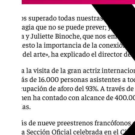
«Hemos superado todas nuestras expectativa
una magia que no se puede prever; y se ha d
Molina y Juliette Binoche, que nos emocion
manifiesto la importancia de la conexión ent
través del arte», ha explicado el director de
Junto a la visita de la gran actriz internacio
con más de 16.000 personas asistentes a to
una ocupación de aforo del 93%. A través de 
certamen ha contado con alcance de 400.00
diez días.
Además de nueve preestrenos francófonos e
12 en la Sección Oficial celebrada en el Cine 