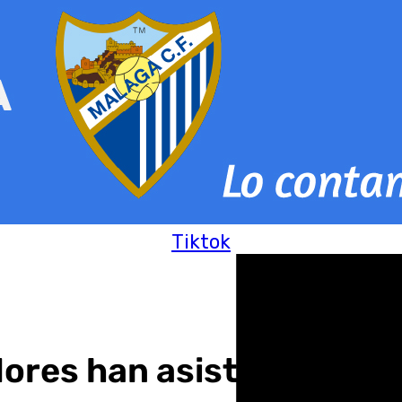
Tiktok
res han asistido al 30 F