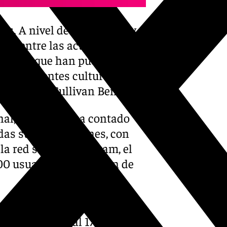
s. A nivel de logística hay
ado entre las actrices Ángela
aron, y que han puesto de
re diferentes culturas, a
l certamen, Sullivan Benetier.
nal, el Festival ha contado
das sus proyecciones, con
la red social Instagram, el
0 usuarios en cuestión de
xclusivos en España de los
Albéniz del 11 al 17 de