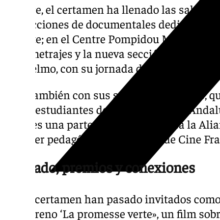
octubre, el certamen ha llenado las salas d
proyecciones de documentales dedicados a 
del arte; en el Centre Pompidou Málaga, co
cortometrajes y la nueva sección de realidad
San Telmo, con su jornada de proyecciones p
Pero también con sus sesiones escolares, q
8.000 estudiantes de todas partes de Andalu
y que es una parte fundamental para la Ali
carácter pedagógico del Festival de Cine Fr
Invitado, premios y conexiones
Por el certamen han pasado invitados como
preestreno ‘La promesse verte», un film sobr