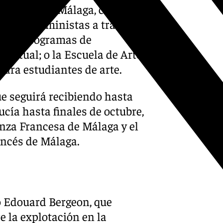
el Ateneo de Málaga, con
luchas feministas a través
n sus programas de
 virtual; o la Escuela de Arte
ara estudiantes de arte.
ue seguirá recibiendo hasta
cía hasta finales de octubre,
anza Francesa de Málaga y el
ancés de Málaga.
 Edouard Bergeon, que
e la explotación en la