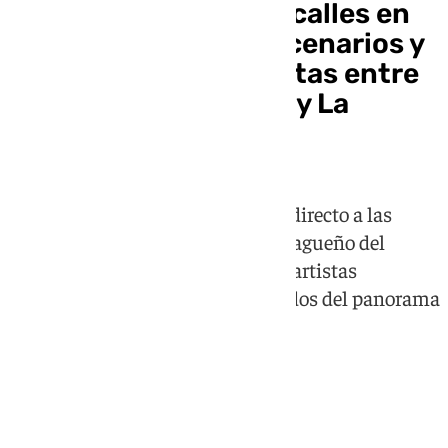
Ojén transforma sus calles en
festival con cinco escenarios y
una veintena de artistas entre
Salistre, Javi Medina y La
Flamenca
Ojeando 2026 lleva la música en directo a las
plazas y calles del municipio malagueño del
interior con un cartel que mezcla artistas
emergentes y nombres consolidados del panorama
andaluz y nacional