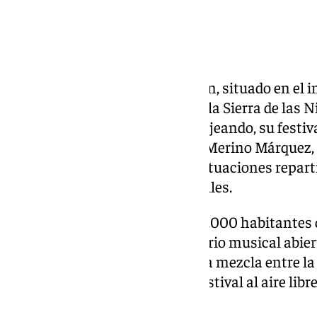
El municipio malagueño de Ojén, situado en el int
puertas del Parque Nacional de la Sierra de las N
de junio una nueva edición de Ojeando, su festiva
presentada por el alcalde Juan Merino Márquez, 
casco urbano del pueblo, con actuaciones repart
distribuidos por sus plazas y calles.
Ojén es un municipio de unos 5.000 habitantes
espacios públicos en un escenario musical abier
tranquilo que lo caracteriza. Esa mezcla entre la 
malagueño y la energía de un festival al aire libr
identidad de Ojeando.