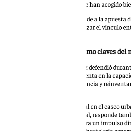
delante de mi gente, siempre me han acogido bien
Su presencia en el cartel responde a la apuesta de
local en la programación y reforzar el vínculo ent
municipio.
Constancia y reinvención como claves del
El alcalde Juan Merino Márquez defendió durant
continuidad del festival se sustenta en la capac
esencia. «El secreto es la constancia y reinventar
señaló.
La elección de celebrar el festival en el casco u
del pueblo o la piscina municipal, responde tam
regidor subrayó que la cita genera un impulso dir
durante los días del evento. «La hostelería esp