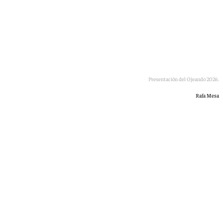
Presentación del Ojeando 2026.
Rafa Mesa
Lucía Garamonte
viernes, 12 junio 2026, 13:41
Compartir: