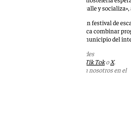
porque todo el mundo sale a la calle y socializa
Ojeando se presenta así como un festival de esca
permanencia, que cada año busca combinar pro
con la vida y el territorio de un municipio del in
Más noticias de
101TV
en las redes
sociales:
Instagram
,
Facebook
,
Tik Tok
o
X
.
Puedes ponerte en contacto con nosotros en el
correo
informativos@101tv.es
Tags:
Costa del Sol
Música
Ojén
Últimas noticias