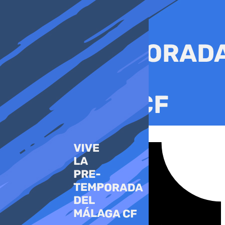
Ir
al
contenido
Tiktok