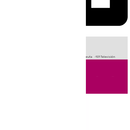
HOY
|
Fútbol
Primera División
LaLiga
Crisis Migratoria en Ceuta
101 Televisión
Andalucía