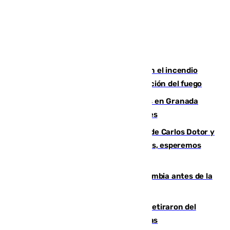
Activado el nivel 2 de emergencia en el incendio
forestal de Niebla por la compleja evolución del fuego
Controlado un incendio de rastrojos en Granada
junto a la autovía y al Callejón de Nogales
Juanfran Funes, sobre las lesiones de Carlos Dotor y
Fernando Calero: “Estamos preocupados, esperemos
que no sea nada”
Felipe VI refuerza los lazos con Colombia antes de la
llegada del nuevo presidente
Fernando Calero y Carlos Dotor se retiraron del
encuentro contra el Ceuta con molestias