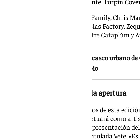
Inverso, Baraka, Grupo Aguadiente, Turpin Cover
El cartel se completa con Rude Family, Chris Mar
Álex Méndez, Saymon Gomez, Blas Factory, Zequi G
Moon, Mike Martin, Ameba Teatre Cataplúm y 
Ojeando se celebra en el propio casco urbano de
y espacios públicos del municipio
La artista local, al frente de la apertura
Uno de los momentos destacados de esta edición
cantante nacida en Ojén, que actuará como artis
de su propio pueblo. Durante la presentación del 
estribillo de su nueva canción, titulada Vete. «