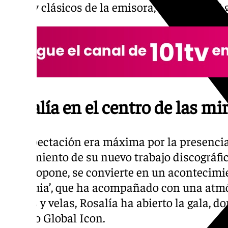
de dj, y clásicos de la emisora, como Tony Ag
Rosalía en el centro de las mi
La expectación era máxima por la presencia d
lanzamiento de su nuevo trabajo discográfi
que propone, se convierte en un acontecimie
‘Reliquia’, que ha acompañado con una atm
cruces y velas, Rosalía ha abierto la gala, 
premio Global Icon.