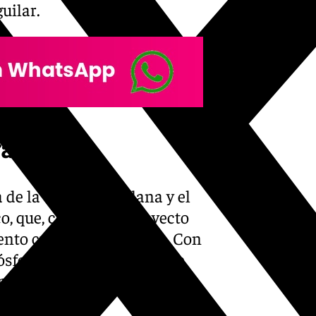
uilar.
radas
e la estrella catalana y el
co, que, como cada proyecto
nto cultural planetario. Con
ósfera oscura salpicada de
donde también ha recogido el