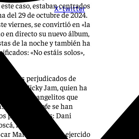
este caso, estaban centrados
X-twitter
na del 29 de octubre de 2024.
e viernes, se convirtió en «la
do en directo su nuevo álbum,
stas de la noche y también ha
ificados: «No estáis solos»,
io a los perjudicados de
 entero. Nicky Jam, quien ha
ardón a «los angelitos que
as a la catástrofe se han
los presentadores: Dani
Boscá, maestros de
car Martínez, que ha ejercido