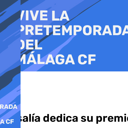
Ir
al
contenido
Rosalía dedica su premio