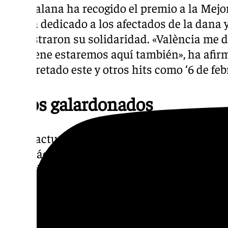
La catalana ha recogido el premio a la Mejor
que ha dedicado a los afectados de la dana y
demostraron su solidaridad. «València me d
que viene estaremos aquí también», ha afirm
interpretado este y otros hits como ‘6 de febr
Otros galardonados
Entre actuaciones y galardones LOS40 Mus
espectáculo de enormes dimensiones. Emilia,
invitado a los miles de asistentes a su espe
Yorghaki, que han cosechado el premio a Me
‘Capaz’, han sumado merengue y reggeaton;
‘invitado a bailar’ con dice uno de sus éxito