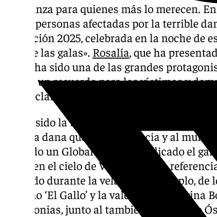
esperanza para quienes más lo merecen. En 
en las personas afectadas por la terrible da
La edición 2025, celebrada en la noche de est
gala de las galas».
Rosalía
, que ha presenta
‘LUX’, ha sido una de las grandes protagoni
tenido un recuerdo para las víctimas y damn
ha proclamado.
No ha sido la única que ha dedicado su prem
aquella dana que azotó València y al mundo
recibido un Global Icon, ha dedicado el gal
están en el cielo de Valencia». Las referenci
repetido durante la velada, por ejemplo, de 
Moreno ‘El Gallo’ y la valenciana Cristina 
ceremonias, junto al también valenciano Ós