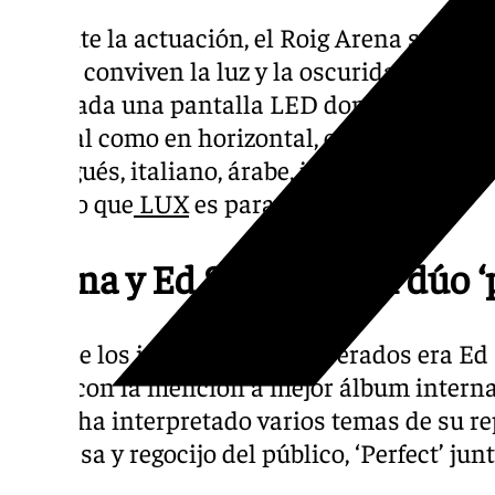
Durante la actuación, el Roig Arena se ha t
donde conviven la luz y la oscuridad. Cada u
integrada una pantalla LED donde se puede l
vertical como en horizontal, en distintos i
portugués, italiano, árabe, japonés o inglés
mundo que
LUX
es para todo el mundo.
Aitana y Ed Sheeran, un dúo ‘p
Otro de los invitados más esperados era Ed
‘Play’ con la mención a mejor álbum intern
quien ha interpretado varios temas de su rep
sorpresa y regocijo del público, ‘Perfect’ jun