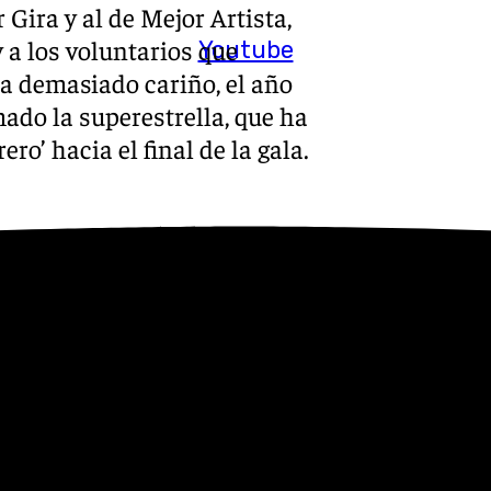
 Gira y al de Mejor Artista,
 a los voluntarios que
Youtube
a demasiado cariño, el año
ado la superestrella, que ha
ero’ hacia el final de la gala.
ic Awards han servido un
 Mejor artista latina, ha
ctáculo-discoteca; Alleh y
jor canción latina por
 y Dani Fernández ha
s; y Rels B, que quiso hacer