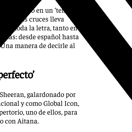
ransformado en un ‘templo’,
na de las cruces lleva
eer toda la letra, tanto en
diomas: desde español hasta
). Una manera de decirle al
erfecto’
 Sheeran, galardonado por
acional y como Global Icon,
ertorio, uno de ellos, para
to con Aitana.