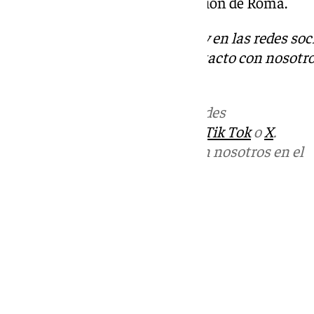
pero primó la secular marginación de Roma.
Descubre más noticias de 101Tv en las redes soc
Tok
o
X
. Puedes ponerte en contacto con nosotro
informativos@101tv.es
Más noticias de
101TV
en las redes
sociales:
Instagram
,
Facebook
,
Tik Tok
o
X
.
Puedes ponerte en contacto con nosotros en el
correo
informativos@101tv.es
Tags:
Últimas noticias