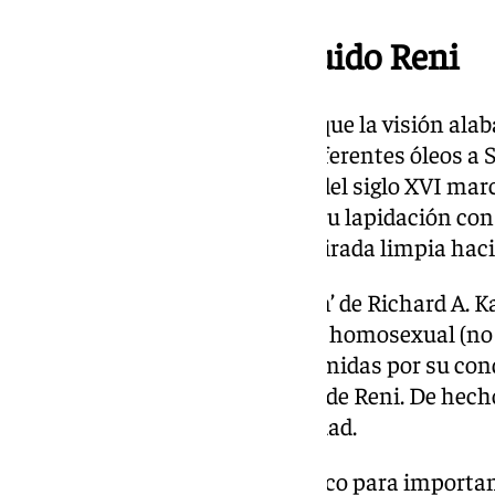
La importancia de Guido Reni
Aunque quizás la obra que marque la visión alab
de Guido Reni, quien pone en diferentes óleos a 
la ubicación. El pintor boloñés del siglo XVI ma
Sebastianus, complaciente en su lapidación con 
del cuerpo sugerente y con la mirada limpia hacia
En el ensayo ‘Losing his religion’ de Richard A. 
partir del siglo XIX del colectivo homosexual (n
sino de todas las personas oprimidas por su con
Sebastián a través de las visión de Reni. De hec
Reni escondió su homosexualidad.
Entonces, empezó a ser un marco para important