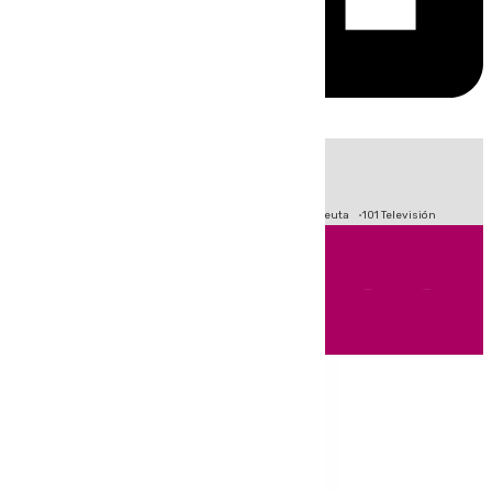
HOY
|
Fútbol
Primera División
LaLiga
Crisis Migratoria en Ceuta
101 Televisión
Andalucía