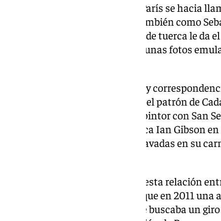
escritor Oscar Wilde, quien en París se hacia l
Tennessee Williams nombra también como Sebas
personajes. Todavía una vuelca de tuerca le da e
Mishima, quien llegó a hacerse unas fotos emul
con el que estaba fascinado.
A nivel español, en esa relación y correspondenci
celebran que San Sebastián sea el patrón de Cad
la localidad que frecuentaba el pintor con San S
el poeta granadino. Según explica Ian Gibson en 
dos artistas veían las flechas clavadas en su car
penetración.
Y así, hasta nuestros días llega esta relación e
homosexual hasta el punto de que en 2011 una as
hiciera caso a sus demandas. Se buscaba un giro 