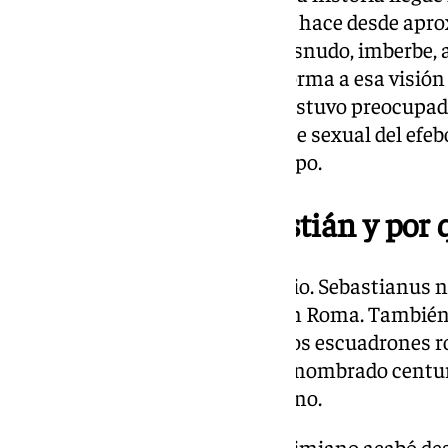
representación pictórica que se hace desde apro
martirio con un joven casi al desnudo, imberbe,
atadas a la espalda fue dando forma a esa visión
bien, en un principio la Iglesia estuvo preocupa
que acudían a ver el componente sexual del efeb
cambiando con el paso del tiempo.
¿Quién fue San Sebastián y por 
Hay que empezar por el principio. Sebastianus n
murió a los 32 años, en el 258, en Roma. Tambi
Milán, ejerció como militar de los escuadrones 
castrense la suya, de hecho fue nombrado centuri
mandatarios del Imperio Romano.
No obstante, el emperador Maximiano acabó desc