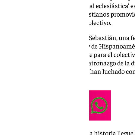
LGTBIQ+. Aunque su ‘labor oficial eclesiástica’ es
y las epidemias, en 2011 gais cristianos promov
lo nombrara patrón oficial del colectivo.
Este 20 de enero se celebra San Sebastián, una 
diferentes rincones de España y de Hispanoamér
Pero, muy poco gente conoce que para el colecti
este mártir ejerce también su patronazgo de la d
aquellas personas que luchan o han luchado cont
armario.
Su iconografía ha hecho que esta historia llegue