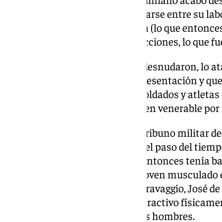
obligó a San Sebastián a decantarse entre su labor
Implacable, el joven de Narbona (lo que entonces 
mantenerse firme en sus convicciones, lo que fu
Fue llevado al estadio donde lo desnudaron, lo a
flechas. De ahí, la posterior representación y q
patrón deportivo de arqueros, soldados y atleta
significa digno de respeto, alguien venerable por 
En la Iglesia la imagen de este tribuno militar d
Fe y mártir, fue cambiando con el paso del tiem
siempre su iconografía. Hasta entonces tenía b
ajado, hasta que pasó a ser un joven musculado
Artistas de la talla del
Greco
, Caravaggio, José de
mostrar a este San Sebastián atractivo físicam
para hombres atraídos por otros hombres.