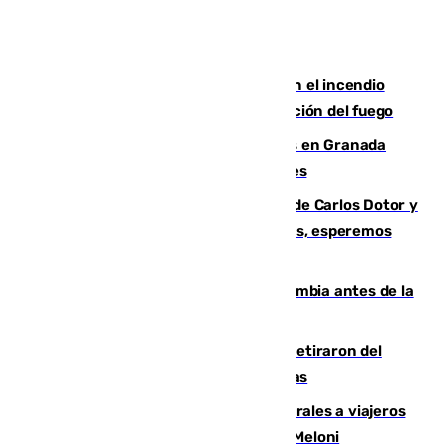
Activado el nivel 2 de emergencia en el incendio
forestal de Niebla por la compleja evolución del fuego
Controlado un incendio de rastrojos en Granada
junto a la autovía y al Callejón de Nogales
Juanfran Funes, sobre las lesiones de Carlos Dotor y
Fernando Calero: “Estamos preocupados, esperemos
que no sea nada”
Felipe VI refuerza los lazos con Colombia antes de la
llegada del nuevo presidente
Fernando Calero y Carlos Dotor se retiraron del
encuentro contra el Ceuta con molestias
España restablece controles temporales a viajeros
procedentes de Italia como repuesta a Meloni