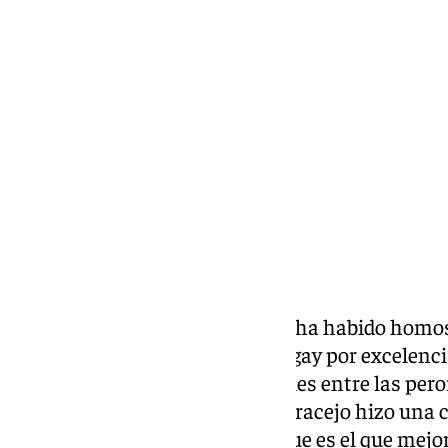
Miguel Alfonso
domingo, 19 enero 2025, 14:23
Compartir:
Hay gays en el mundo, siempre ha habido homos
Dios.
San Sebastián
es el icono gay por excelenci
más recurrentes en redes sociales entre las per
Losantos, que con su habitual gracejo hizo una c
sobre este mártir de la Iglesia que es el que mejo