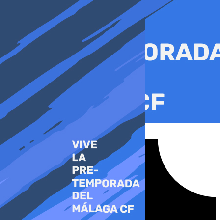
Ir
al
contenido
Tiktok