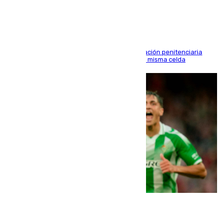
en Morón
El alto tribunal avala también que la Administración penitenciaria
indemnice a la familia por fallar al asignarles la misma celda
06.08.2026