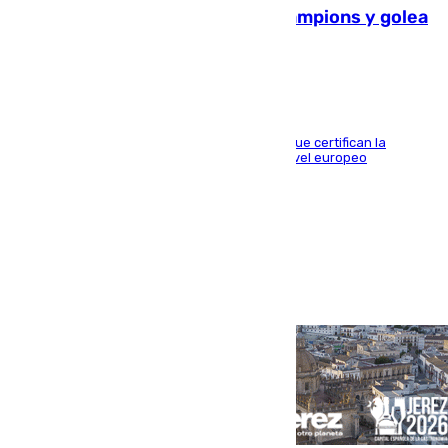
El Betis supera el examen de Champions y golea
al Arsenal en Dublín (1-3)
Riquelme, Deossa y Fornals firman los tantos que certifican la
superioridad bética ante un rival de máximo nivel europeo