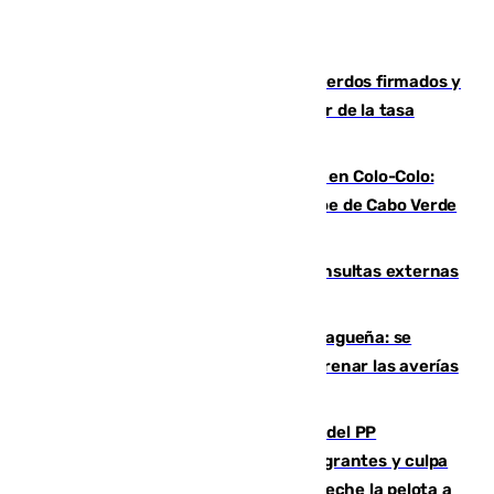
Vox exige a Sanz que cumpla los acuerdos firmados y
que paralice la mezquita antes de hablar de la tasa
turística
Vozinha, recibido como una estrella en Colo-Colo:
casi 30.000 aficionados arropan al héroe de Cabo Verde
en su presentación
Vithas Málaga crece en cirugías, consultas externas
y altas en el primer semestre de 2026
Mejoras del agua en la Axarquía malagueña: se
sustituye una tubería de 50 años para frenar las averías
de agua en El Borge y Almáchar
Bendodo asegura que los gobiernos del PP
"cumplirán la ley" sobre los menores migrantes y culpa
al Gobierno por "inestabilidad": "Que no eche la pelota a