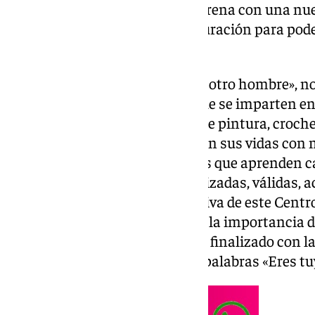
querido mostrar su granito de arena con una nue
Calle Calzada y que tendrá de duración para pode
viernes 14 de marzo.
«Más de 30 mujeres y algún que otro hombre», no
monitora de algunos talleres que se imparten en
gran volumen de obras de arte de pintura, croch
«tenían ocultas en sus casas y en sus vidas con
realizado en estos talleres de los que aprende
manera de sentirnos vivas, realizadas, válidas,
la presidenta de la Junta Directiva de este Centr
emocionada ha puesto en valor la importancia de 
iniciativas para todos ellos y ha finalizado con 
terminaba con estas emotivas palabras «Eres tuya