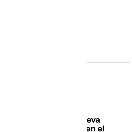
Andalucía
‘Talleres con arte’, nueva
exposición por el 8M en el