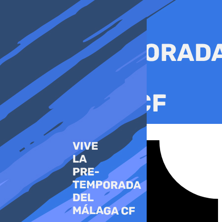
Ir
al
contenido
Tiktok