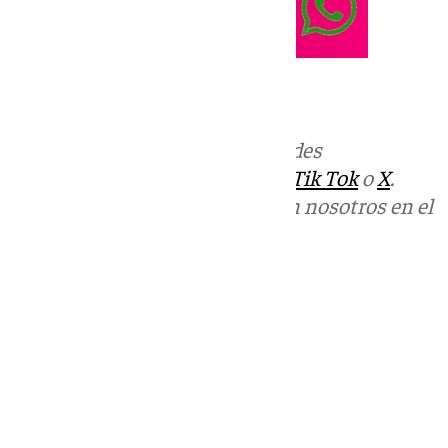
Más noticias de
101TV
en las redes
sociales:
Instagram
,
Facebook
,
Tik Tok
o
X
.
Puedes ponerte en contacto con nosotros en el
correo
informativos@101tv.es
Tags:
Últimas noticias