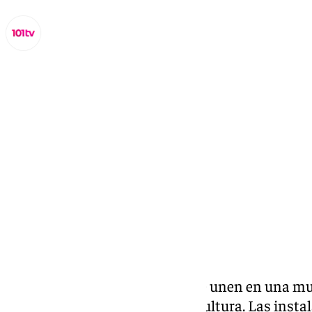
Lynx Devs
viernes, 8 noviembre 2024, 13:02
Compartir:
Treinta ejemplares de bonsái se unen en una mue
instalaciones de la Casa de la Cultura. Las insta