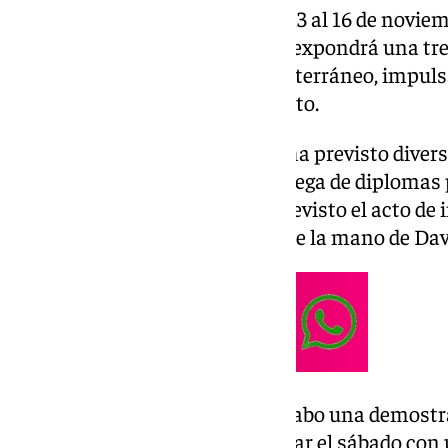
de Benalmádena acogerán, del 13 al 16 de noviem
Muestra de Bonsái en la que se expondrá una tre
mayoría propios del clima Mediterráneo, impuls
del Bonsái junto al Ayuntamiento.
Para esta iniciativa, la entidad ha previsto diver
jueves por la tarde con una entrega de diplomas 
Ya para las 20.30 horas, está previsto el acto de
actuación musical de guitarra de la mano de Da
Ya para el viernes, se llevará a cabo una demost
materia, habiendo previsto cerrar el sábado con