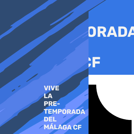
Ir
al
contenido
Tiktok