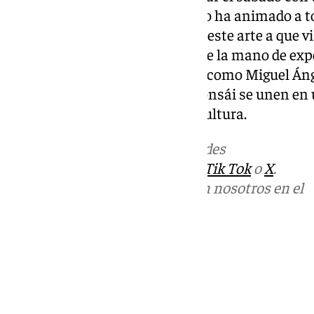
La edil de
Cultura
, Jésica Trujillo ha animado a 
Benalmádena
y los amantes de este arte a que vi
Casa de la Cultura y aprendan de la mano de expe
apasionante mundo del bonsái como Miguel Áng
Ponce. Treinta ejemplares de bonsái se unen en 
instalaciones de la Casa de la Cultura.
Más noticias de
101TV
en las redes
sociales:
Instagram
,
Facebook
,
Tik Tok
o
X
.
Puedes ponerte en contacto con nosotros en el
correo
informativos@101tv.es
Tags:
Últimas noticias