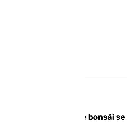
Andalucía
Treinta ejemplares de bonsái se
unen en una muestra