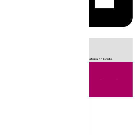
HOY
|
Fútbol
LaLiga
Sucesos
Primera División
Crisis Migratoria en Ceuta
Andalucía