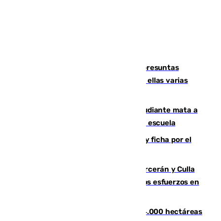
Un juzgado de Ceuta investiga seis presuntas
agresiones sexuales a migrantes, entre ellas varias
menores
Desastre en Tailandia: un joven estudiante mata a
tiros a sus abuelo y a profesores en una escuela
Luca Zidane rompe con el Granada y ficha por el
Leganés
Incendios de Castellón: Sierra Engarcerán y Culla
evolucionan positivamente y centran los esfuerzos en
Tírig
El incendio de Niebla ya supera las 4.000 hectáreas