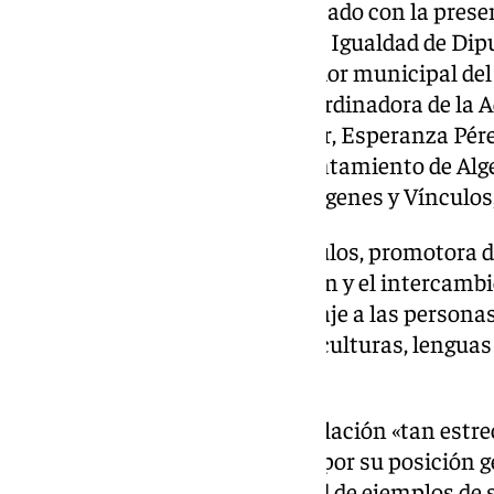
El acto de inauguración ha contado con la presen
de Servicios Sociales, Familias e Igualdad de Dip
diputado provincial y coordinador municipal del 
Cultural, Ignacio Trujillo; la coordinadora de la
Estado en el Campo de Gibraltar, Esperanza Pér
y delegada de Cultura en el Ayuntamiento de Algeci
presidente de la Fundación Márgenes y Vínculos
La Fundación Márgenes y Vínculos, promotora de 
impacto positivo de la migración y el intercambi
Así, esta muestra es un homenaje a las persona
reconocimiento a la mezcla de culturas, lengua
la sociedad».
Paula Conesa ha explicado la relación «tan estre
con la migración, determinada por su posición ge
vínculo ha deparado «diversidad de ejemplos de s