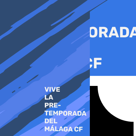
Ir
al
contenido
Tiktok