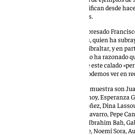
tolerancia», como el que personifican desde hac
conforman Márgenes y Vínculos.
En similares términos se ha expresado Francisc
Fundación Márgenes y Vínculos, quien ha subray
demostrada» por el Campo de Gibraltar, y en part
de la inmigración. En ese sentido ha razonado qu
iniciativas de concienciación de este calado «pe
connotaciones negativas que podemos ver en red
Los artistas participantes en la muestra son J
Guinea, Carlos Soto, Erasmo Fenoy, Esperanza G
Art, Hans Nurmans, Ángel Ordóñez, Dina Lassou
González-Santiago, Mercedes Navarro, Pepe Cano
Blázquez, Juan Manuel Martín, Ibrahim Bah, Gab
Eulogia Salinas, Mariló Calvente, Noemí Sora, Au