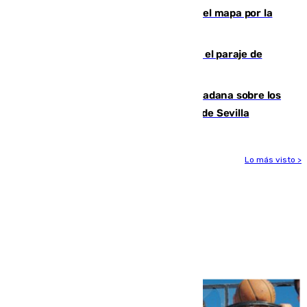
Cádiz-Tinduf: veinte años cruzando el mapa por la
infancia saharaui
Estabilizado un incendio forestal en el paraje de
Arroyo Vaqueros de Estepona
PSOE y Vox critican la consulta ciudadana sobre los
toldos que ha lanzado el Ayuntamiento de Sevilla
Lo más visto >
Más noticias
Ver más >