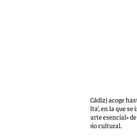
Miguel Alfonso
jueves, 12 septiembre 2024, 13:38
Compartir:
La Casa de la Cultura de Tarifa (Cádiz) acoge has
exposición ‘Huellas de ida y vuelta’, en la que se 
sobre la migración como «una parte esencial» de
reconocer el valor del intercambio cultural.