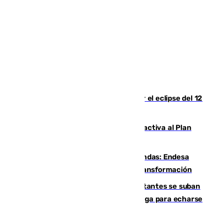
Estos son los mejores sitios para ver el eclipse del 12
de agosto en la provincia de Málaga
Otro incendio en Granada: el fuego activa al Plan
Infoca en Pinos Puente
Más potencia para las Tres Mil Viviendas: Endesa
pone en marcha un nuevo centro de transformación
Un cartel intenta evitar que los visitantes se suban
encima de los leones del Puerto de Málaga para echarse
una foto