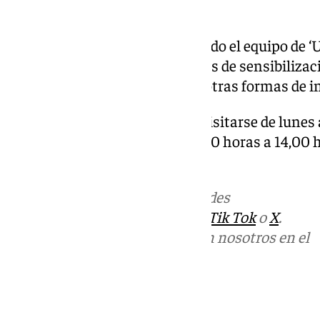
Einar Tuvakilla.
En la organización ha participado el equipo de ‘U
proyecto de Márgenes y Vínculos de sensibilizaci
xenofobia, los delitos de odio y otras formas de 
‘Huellas de ida y vuelta’ puede visitarse de lunes 
septiembre, en horarios de 08,00 horas a 14,00 h
horas.
Más noticias de
101TV
en las redes
sociales:
Instagram
,
Facebook
,
Tik Tok
o
X
.
Puedes ponerte en contacto con nosotros en el
correo
informativos@101tv.es
Tags: