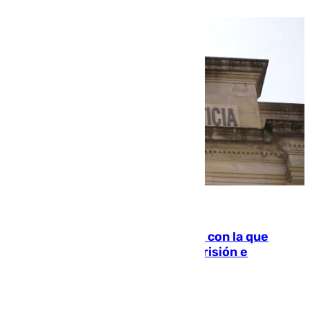
06.08.2026
Agrede sexualmente a una mujer con la que
quedó por Instagram: dos años prisión e
indemnización de 9.000 euros