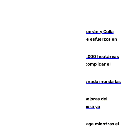
Incendios de Castellón: Sierra Engarcerán y Culla
evolucionan positivamente y centran los esfuerzos en
Tírig
El incendio de Niebla ya supera las 4.000 hectáreas
afectadas y "se espera que se vuelva a complicar el
fuego"
Una tormenta en la provincia de Granada inunda las
calles de Puebla de Don Fadrique
La inversión del Ayuntamiento en mejoras del
entorno del Prado de San Sebastián supera ya
1.600.000 euros
El taró tiñe de niebla la costa de Málaga mientras el