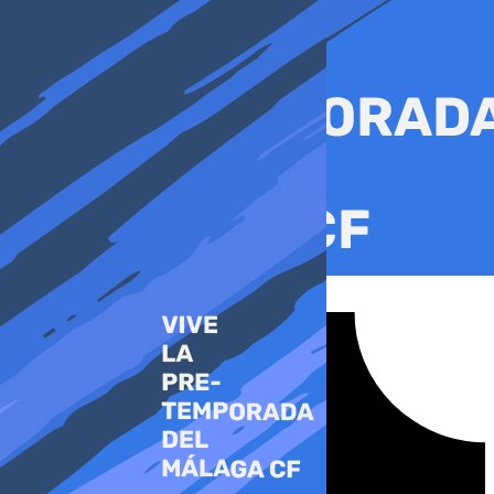
Ir
al
contenido
Tiktok