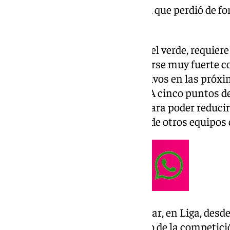
en dos puntos, 13 por 11, y con el que perdió de 
vuelta (29-21).
Salir del descenso, para el plantel verde, requiere
sobre todo, de ser capaz de hacerse muy fuerte c
afrontar partidos claves y decisivos en las próx
jornada ante el cuadro insular. A cinco puntos de
victoria es lo único que le vale para poder reduci
produjeran algunos resultados de otros equipos q
Lanzarote no sabe lo que es ganar, en Liga, desd
antequerano en el primer tramo de la competición