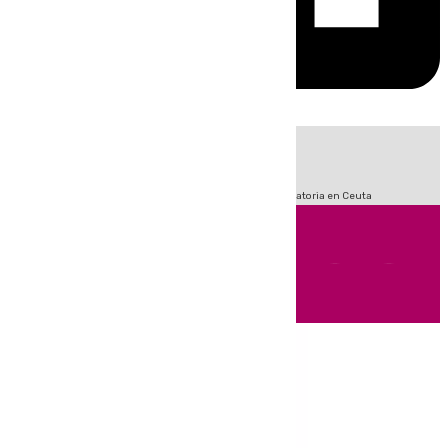
HOY
|
Fútbol
Sucesos
LaLiga
Primera División
Crisis Migratoria en Ceuta
Andalucía