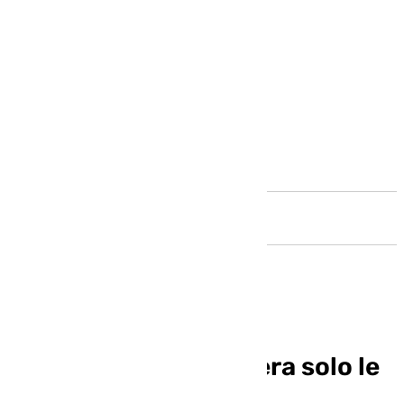
Andalucía
Al Dólmenes Antequera solo le
vale ganar