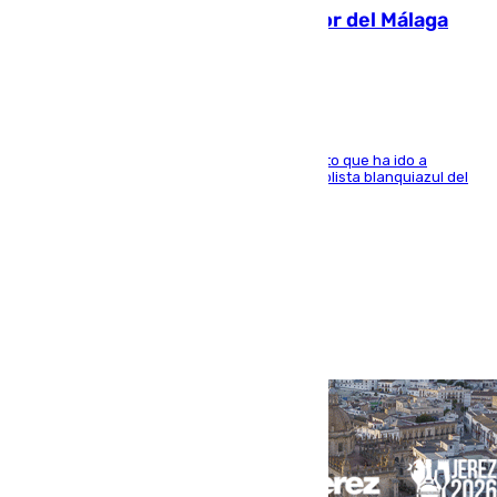
Isco, la nueva mascota del jugador del Málaga
Dani Lorenzo
El centrocampista marbellí es ‘padre’ de un gato que ha ido a
recoger a Vigo y su nombre es como el exfutbolista blanquiazul del
Arroyo de la Miel