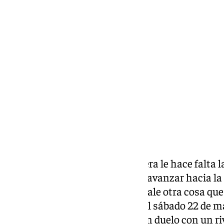
Eduardo Villalón
viernes, 21 marzo 2025, 11:07
Compartir:
Al motor del Dólmenes Antequera le hace falta la
activado a pleno rendimiento y avanzar hacia l
División de Honor Plata. No le vale otra cosa qu
Lanzarote Ciudad de Arrecife del sábado 22 de mar
Pabellón Fernando Argüelles. Un duelo con un riv