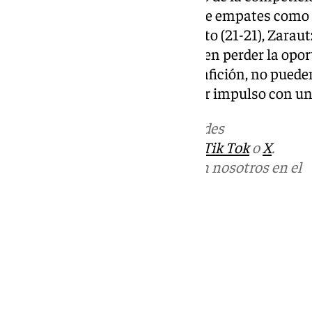
podido sumar puntos a través de empates como 
citas ligueras con Puerto Sagunto (21-21), Zaraut
Los de Carlos Pastrana no pueden perder la opo
nivel y, jugando en casa con su afición, no puede
brecha con su adversario y coger impulso con un
Más noticias de
101TV
en las redes
sociales:
Instagram
,
Facebook
,
Tik Tok
o
X
.
Puedes ponerte en contacto con nosotros en el
correo
informativos@101tv.es
Tags:
Últimas noticias