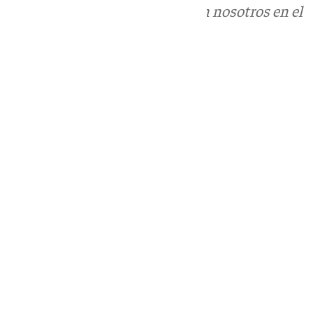
Puedes ponerte en contacto con nosotros en el
correo
informativos@101tv.es
Tags:
Últimas noticias