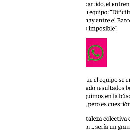
En la rueda de prensa previa al partido, el entr
sobre la realidad que enfrenta su equipo: “Difíc
Trato de buscar realidades. Las hay entre el Barc
es 11 contra 11. Es difícil, pero no imposible”.
El técnico también insistió en que el equipo se 
búsqueda interna: “Hemos juntado resultados b
buscando funcionamientos. Seguimos en la búsq
también hacen falta resultados, pero es cuestión
Además, Almeyda destacó la fortaleza colectiva 
detuviese solo en un gran jugador… sería un gran 