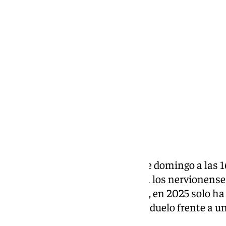
Fátima Rodríguez
viernes, 3 octubre 2025, 13:36
Compartir:
El Sevilla Fútbol Club recibe este domingo a las 1
LaLiga, en un partido clave para los nervionenses
una preocupante racha en casa, en 2025 solo ha 
lo que aumenta la dificultad del duelo frente a un