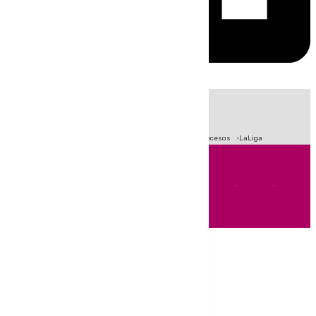
HOY
|
Fútbol
Primera División
Crisis Migratoria en Ceuta
Sucesos
LaLiga
Andalucía