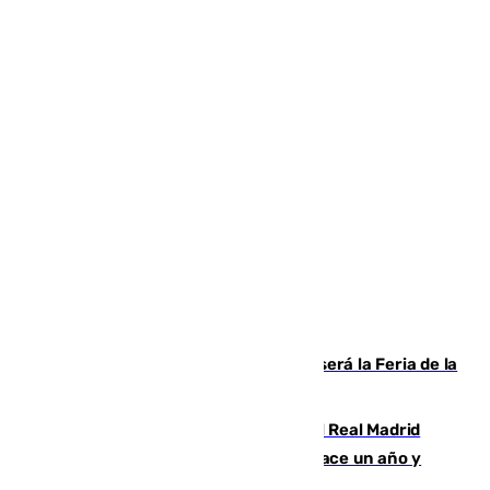
Talleres, escape room y música: así será la Feria de la
Juventud Cofrade de Málaga
El fichaje más caro de la historia del Real Madrid
costaba 105 millones de euros menos hace un año y
jugaba en Leganés