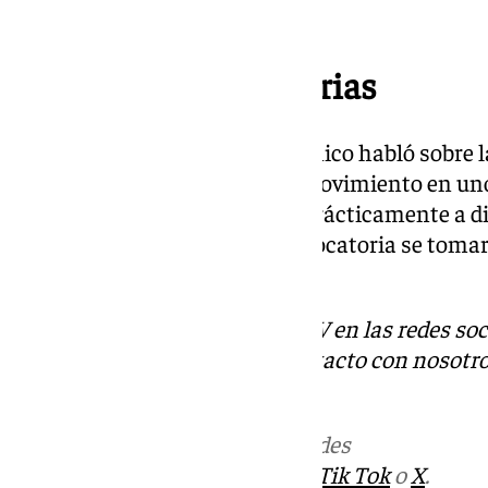
tienen 20 y todos son buenos”.
Lesiones y convocatorias
En cuanto a las lesiones, el técnico habló sobre l
anterior partido: un pequeño movimiento en uno d
argentino recalcó que ya está prácticamente a di
decisión de incluirlo en la convocatoria se tomar
médicos.
Descubre más noticias de 101TV en las redes soc
Tok
o
X
. Puedes ponerte en contacto con nosotro
correo
informativos@101tv.es
Más noticias de
101TV
en las redes
sociales:
Instagram
,
Facebook
,
Tik Tok
o
X
.