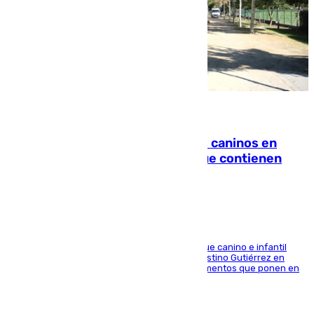
06.08.2026
Continúan los cierres de parques caninos en
Sevilla: se detectan alimentos que contienen
elementos peligrosos
En la tarde del 6 de agosto ha cerrado el parque canino e infantil
situado entre las calles Manuel Olivencia y Faustino Gutiérrez en
Sevilla Este tras detectarse alimentos con elementos que ponen en
peligro a perros y usuarios