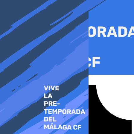
Ir
al
contenido
Tiktok