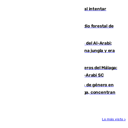
Ceuta suma 82 fallecidos en el mar al intentar
cruzar la frontera española
Huelva eleva a emergencia el incendio forestal de
Niebla
Juanfran Funes, sobre el duro juego del Al-Arabi:
“Por momentos nos hemos metido en una jungla y era
hasta peligroso”
Ya se han estrenado los tres delanteros del Málaga:
Eneko Jauregui, bigoleador contra el Al-Arabi SC
35 mujeres asesinadas por violencia de género en
España en este 2026: Andalucía y Málaga, concentran
el foco de la tragedia
Lo más visto >