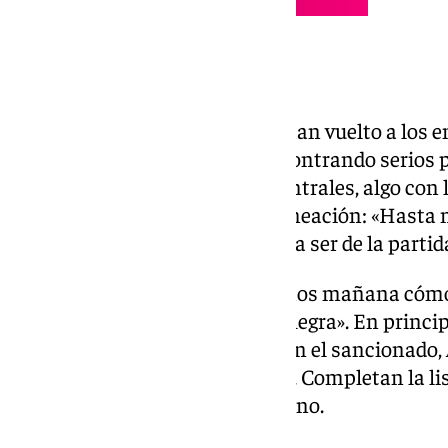
Recupera efectivos
Azpilicueta, Mendy y Nianzou han vuelto a los 
para un técnico que estaba encontrando serios p
La duda de alinear dos o tres centrales, algo con 
quedará a la espera de ver la alineación: «Hast
formación alinearé. César podría ser de la partid
El caso de los franceses: «Veremos mañana cóm
sienten bien y es algo que nos alegra». En princi
convocatoria que no contará con el sancionado,
Alexis Sánchez y Fábio Cardoso. Completan la lis
Flores, Castrín, Oso y Manu Bueno.