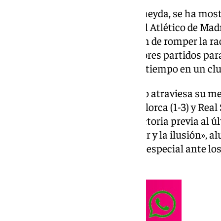
El técnico sevillista, Matías Almeyda, se ha mo
ilusionado con el partido ante el Atlético de Madri
argentino mostraba la ambición de romper la rac
feudo colchonero: «Son los mejores partidos par
entrenador que lleva tantísimo tiempo en un clu
El conjunto nervionense, que no atraviesa su 
derrotas consecutivas ante Mallorca (1-3) y Real 
de la nube tras esa celebrada victoria previa al 
1). «Hay algo que es gratis, hablar y la ilusión», 
preguntado por esa motivación especial ante los
competición.