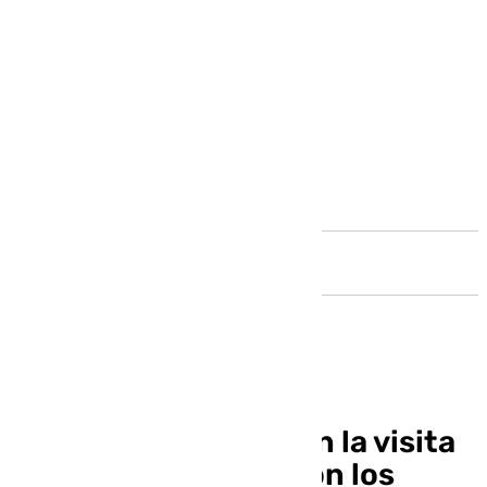
Andalucía
Almeyda, sin miedo en la visita
al Metropolitano: «Son los