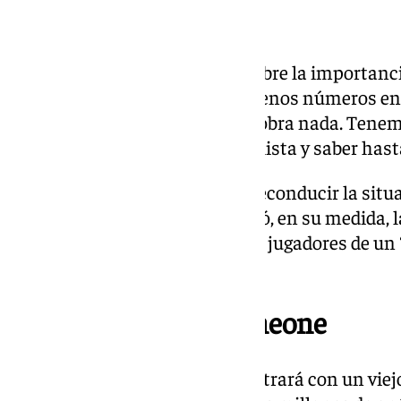
Punto de inflexión
Le preguntaban al argentino sobre la importanc
unos rivales exigentes y con buenos números en 
Almeyda fue tajante: «No nos sobra nada. Tenemo
partidos. A partir de ahí, ser realista y saber ha
Los nervionenses tratarán de reconducir la situa
visita copera a Toledo (1-4) alivió, en su medida,
ellas la de Januzaj y Peque, esos jugadores de un ‘
dar un paso adelante definitivo.
Reencuentro con Simeone
En el partido Almeyda se encontrará con un viej