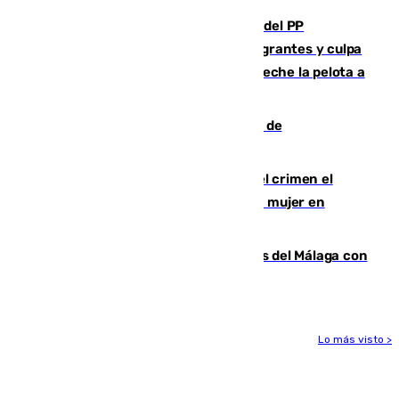
Bendodo asegura que los gobiernos del PP
"cumplirán la ley" sobre los menores migrantes y culpa
al Gobierno por "inestabilidad": "Que no eche la pelota a
las comunidades"
Una ONG malagueña ganará un año de
comunicación gratuita con Apecom
Confiesa en un diario ser el autor del crimen el
hombre en prisión por asesinato de una mujer en
Benahavís
Juanpe vuelve a los entrenamientos del Málaga con
el grupo de manera progresiva
Lo más visto >
Más noticias