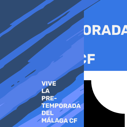
Ir
al
contenido
Tiktok