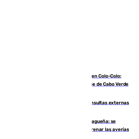
Vozinha, recibido como una estrella en Colo-Colo:
casi 30.000 aficionados arropan al héroe de Cabo Verde
en su presentación
Vithas Málaga crece en cirugías, consultas externas
y altas en el primer semestre de 2026
Mejoras del agua en la Axarquía malagueña: se
sustituye una tubería de 50 años para frenar las averías
de agua en El Borge y Almáchar