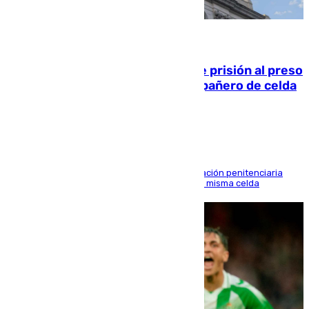
06.08.2026
El Supremo ratifica los 17 años de prisión al preso
que mató estrangulado a su compañero de celda
en Morón
El alto tribunal avala también que la Administración penitenciaria
indemnice a la familia por fallar al asignarles la misma celda